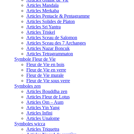
Articles Mandala
Articles Merkaba
Articles Pentacle & Pentagramme
Articles Solides de Platon
Articles Sri Yantra
Articles Triskel
Articles Sceau de Salomon
Articles Sceau des 7 Archanges
Articles Nazar Boncuk
Articles Tetragrammaton
Symbole Fleur de Vie
Fleur de Vie en bois
Fleur de Vie en verre
Fleur de Vie murale
Fleur de Vie sous verre
Symboles zen
Articles Bouddha zen
Articles Fleur de Lotus
Articles Om – Aum
Articles Yin Yang
Articles Infini
Articles Unalome
Symboles wicca
Articles Triquetra