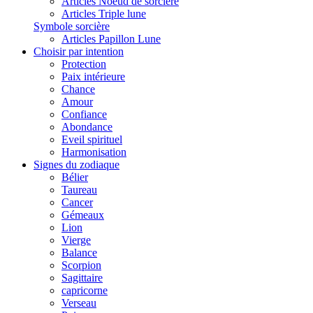
Articles Noeud de sorcière
Articles Triple lune
Symbole sorcière
Articles Papillon Lune
Choisir par intention
Protection
Paix intérieure
Chance
Amour
Confiance
Abondance
Eveil spirituel
Harmonisation
Signes du zodiaque
Bélier
Taureau
Cancer
Gémeaux
Lion
Vierge
Balance
Scorpion
Sagittaire
capricorne
Verseau