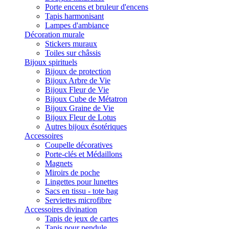
Porte encens et bruleur d'encens
Tapis harmonisant
Lampes d'ambiance
Décoration murale
Stickers muraux
Toiles sur châssis
Bijoux spirituels
Bijoux de protection
Bijoux Arbre de Vie
Bijoux Fleur de Vie
Bijoux Cube de Métatron
Bijoux Graine de Vie
Bijoux Fleur de Lotus
Autres bijoux ésotériques
Accessoires
Coupelle décoratives
Porte-clés et Médaillons
Magnets
Miroirs de poche
Lingettes pour lunettes
Sacs en tissu - tote bag
Serviettes microfibre
Accessoires divination
Tapis de jeux de cartes
Tapis pour pendule