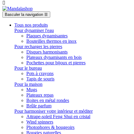

Basculer la navigation
☰
Tous nos produits
Pour dynamiser l'eau
Plaques dynamisantes
Bouteilles thermos en inox
Pour recharger les pierres
Disques harmonisants
Plateaux dynamisants en bois
Pochettes pour bijoux et pierres
Pour le bureau
Pots à crayons
Tapis de souris
Pour la maison
Mugs
Plateaux repas
Boites en métal rondes
Brûle parfum
Pour harmoniser votre intérieur et méditer
Attrape-soleil Feng Shui en cristal
Wind spinners
Photophores & bougeoirs
Bougies naturelles