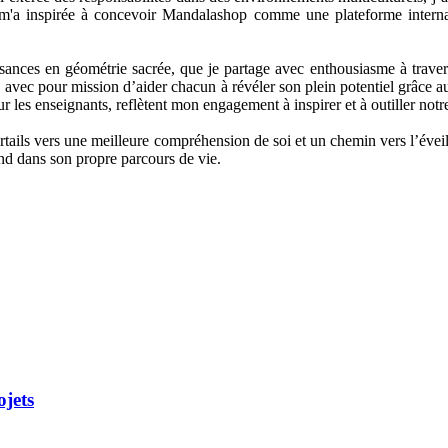
e m'a inspirée à concevoir Mandalashop comme une plateforme internati
issances en géométrie sacrée, que je partage avec enthousiasme à trave
 avec pour mission d’aider chacun à révéler son plein potentiel grâce au
our les enseignants, reflètent mon engagement à inspirer et à outiller no
ortails vers une meilleure compréhension de soi et un chemin vers l’évei
ond dans son propre parcours de vie.
ojets