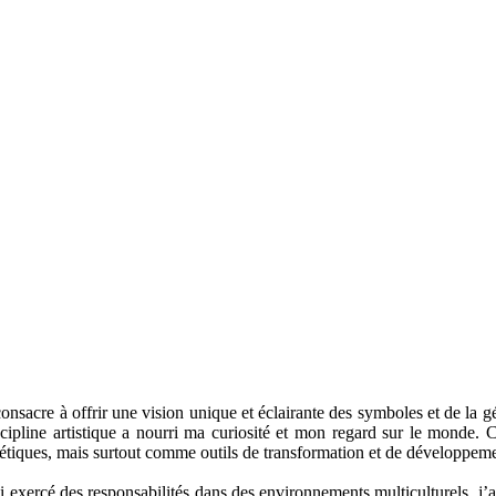
consacre à offrir une vision unique et éclairante des symboles et de la 
scipline artistique a nourri ma curiosité et mon regard sur le monde. 
étiques, mais surtout comme outils de transformation et de développeme
ai exercé des responsabilités dans des environnements multiculturels, j’