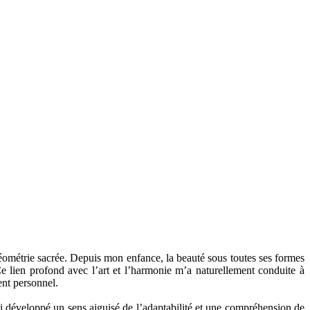
géométrie sacrée. Depuis mon enfance, la beauté sous toutes ses formes
Ce lien profond avec l’art et l’harmonie m’a naturellement conduite à
nt personnel.
ai développé un sens aiguisé de l’adaptabilité et une compréhension de