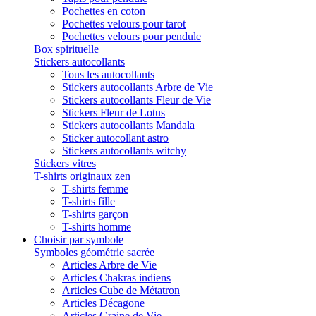
Pochettes en coton
Pochettes velours pour tarot
Pochettes velours pour pendule
Box spirituelle
Stickers autocollants
Tous les autocollants
Stickers autocollants Arbre de Vie
Stickers autocollants Fleur de Vie
Stickers Fleur de Lotus
Stickers autocollants Mandala
Sticker autocollant astro
Stickers autocollants witchy
Stickers vitres
T-shirts originaux zen
T-shirts femme
T-shirts fille
T-shirts garçon
T-shirts homme
Choisir par symbole
Symboles géométrie sacrée
Articles Arbre de Vie
Articles Chakras indiens
Articles Cube de Métatron
Articles Décagone
Articles Graine de Vie