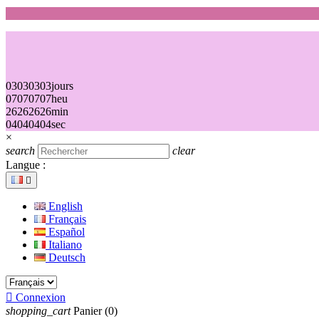
03
03
03
03
jours
07
07
07
07
heu
26
26
26
26
min
04
04
04
04
sec
×
search
clear
Langue :

English
Français
Español
Italiano
Deutsch

Connexion
shopping_cart
Panier
(0)