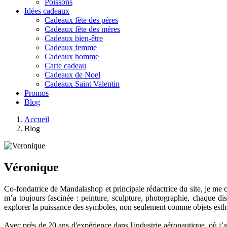
Poissons
Idées cadeaux
Cadeaux fête des pères
Cadeaux fête des mères
Cadeaux bien-être
Cadeaux femme
Cadeaux homme
Carte cadeau
Cadeaux de Noel
Cadeaux Saint Valentin
Promos
Blog
Accueil
Blog
Véronique
Co-fondatrice de Mandalashop et principale rédactrice du site, je me 
m’a toujours fascinée : peinture, sculpture, photographie, chaque di
explorer la puissance des symboles, non seulement comme objets esth
Avec près de 20 ans d'expérience dans l'industrie aéronautique, où j’