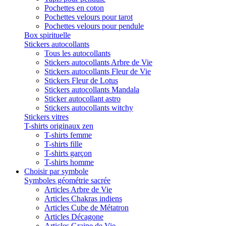
Pochettes en coton
Pochettes velours pour tarot
Pochettes velours pour pendule
Box spirituelle
Stickers autocollants
Tous les autocollants
Stickers autocollants Arbre de Vie
Stickers autocollants Fleur de Vie
Stickers Fleur de Lotus
Stickers autocollants Mandala
Sticker autocollant astro
Stickers autocollants witchy
Stickers vitres
T-shirts originaux zen
T-shirts femme
T-shirts fille
T-shirts garçon
T-shirts homme
Choisir par symbole
Symboles géométrie sacrée
Articles Arbre de Vie
Articles Chakras indiens
Articles Cube de Métatron
Articles Décagone
Articles Graine de Vie