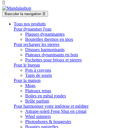

Basculer la navigation
☰
Tous nos produits
Pour dynamiser l'eau
Plaques dynamisantes
Bouteilles thermos en inox
Pour recharger les pierres
Disques harmonisants
Plateaux dynamisants en bois
Pochettes pour bijoux et pierres
Pour le bureau
Pots à crayons
Tapis de souris
Pour la maison
Mugs
Plateaux repas
Boites en métal rondes
Brûle parfum
Pour harmoniser votre intérieur et méditer
Attrape-soleil Feng Shui en cristal
Wind spinners
Photophores & bougeoirs
Bougies naturelles