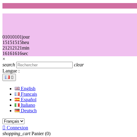
01
01
01
01
jour
15
15
15
15
heu
21
21
21
21
min
16
16
16
16
sec
×
search
clear
Langue :

English
Français
Español
Italiano
Deutsch

Connexion
shopping_cart
Panier
(0)