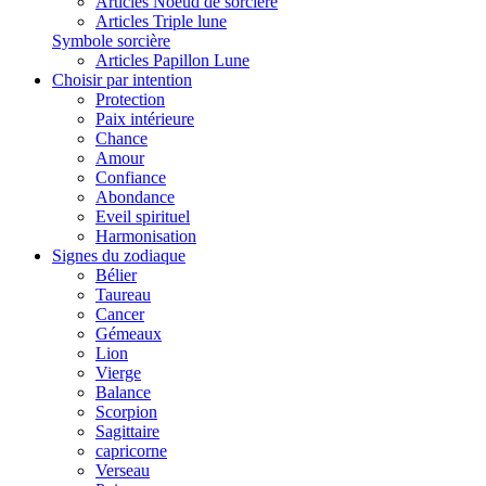
Articles Noeud de sorcière
Articles Triple lune
Symbole sorcière
Articles Papillon Lune
Choisir par intention
Protection
Paix intérieure
Chance
Amour
Confiance
Abondance
Eveil spirituel
Harmonisation
Signes du zodiaque
Bélier
Taureau
Cancer
Gémeaux
Lion
Vierge
Balance
Scorpion
Sagittaire
capricorne
Verseau