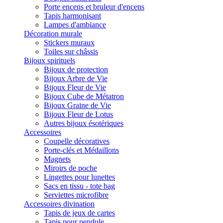
Porte encens et bruleur d'encens
Tapis harmonisant
Lampes d'ambiance
Décoration murale
Stickers muraux
Toiles sur châssis
Bijoux spirituels
Bijoux de protection
Bijoux Arbre de Vie
Bijoux Fleur de Vie
Bijoux Cube de Métatron
Bijoux Graine de Vie
Bijoux Fleur de Lotus
Autres bijoux ésotériques
Accessoires
Coupelle décoratives
Porte-clés et Médaillons
Magnets
Miroirs de poche
Lingettes pour lunettes
Sacs en tissu - tote bag
Serviettes microfibre
Accessoires divination
Tapis de jeux de cartes
Tapis pour pendule