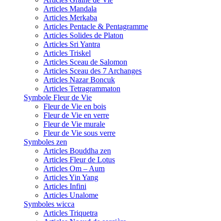
Articles Mandala
Articles Merkaba
Articles Pentacle & Pentagramme
Articles Solides de Platon
Articles Sri Yantra
Articles Triskel
Articles Sceau de Salomon
Articles Sceau des 7 Archanges
Articles Nazar Boncuk
Articles Tetragrammaton
Symbole Fleur de Vie
Fleur de Vie en bois
Fleur de Vie en verre
Fleur de Vie murale
Fleur de Vie sous verre
Symboles zen
Articles Bouddha zen
Articles Fleur de Lotus
Articles Om – Aum
Articles Yin Yang
Articles Infini
Articles Unalome
Symboles wicca
Articles Triquetra