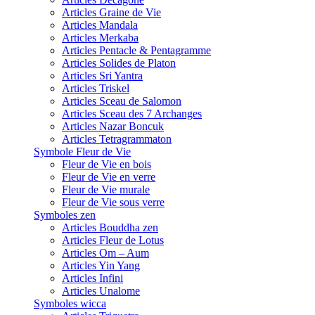
Articles Graine de Vie
Articles Mandala
Articles Merkaba
Articles Pentacle & Pentagramme
Articles Solides de Platon
Articles Sri Yantra
Articles Triskel
Articles Sceau de Salomon
Articles Sceau des 7 Archanges
Articles Nazar Boncuk
Articles Tetragrammaton
Symbole Fleur de Vie
Fleur de Vie en bois
Fleur de Vie en verre
Fleur de Vie murale
Fleur de Vie sous verre
Symboles zen
Articles Bouddha zen
Articles Fleur de Lotus
Articles Om – Aum
Articles Yin Yang
Articles Infini
Articles Unalome
Symboles wicca