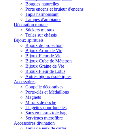
Bougies naturelles
Porte encens et bruleur d'encens
Tapis harmonisant
Lampes d'ambiance
Décoration murale
Stickers muraux
Toiles sur châssis
Bijoux spirituels
Bijoux de protection
Bijoux Arbre de Vie
Bijoux Fleur de Vie
Bijoux Cube de Métatron
Bijoux Graine de Vie
Bijoux Fleur de Lotus
Autres bijoux ésotériques
Accessoires
Coupelle décoratives
Porte-clés et Médaillons
Magnets
Miroirs de poche
Lingettes pour lunettes
Sacs en tissu - tote bag
Serviettes microfibre
Accessoires divination
Tapis de jeux de cartes