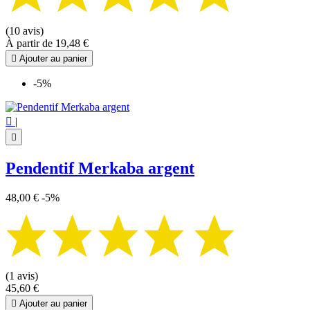
Tetragrammaton
2
Vegvisir
2
(10 avis)
Voir les Produits
24
À partir de
19,48 €

Ajouter au panier
-5%

|

Pendentif Merkaba argent
48,00 €
-5%
(1 avis)
45,60 €

Ajouter au panier