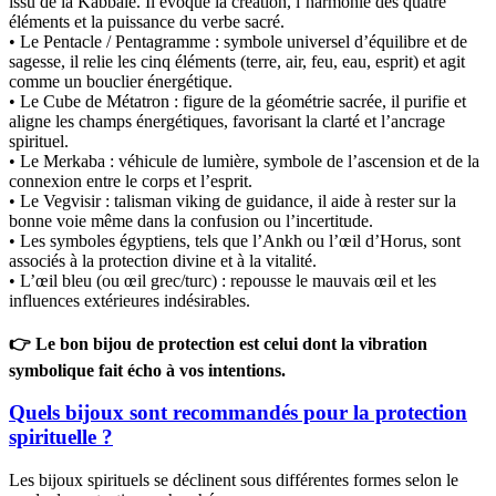
issu de la Kabbale. Il évoque la création, l’harmonie des quatre
éléments et la puissance du verbe sacré.
• Le Pentacle / Pentagramme : symbole universel d’équilibre et de
sagesse, il relie les cinq éléments (terre, air, feu, eau, esprit) et agit
comme un bouclier énergétique.
• Le Cube de Métatron : figure de la géométrie sacrée, il purifie et
aligne les champs énergétiques, favorisant la clarté et l’ancrage
spirituel.
• Le Merkaba : véhicule de lumière, symbole de l’ascension et de la
connexion entre le corps et l’esprit.
• Le Vegvisir : talisman viking de guidance, il aide à rester sur la
bonne voie même dans la confusion ou l’incertitude.
• Les symboles égyptiens, tels que l’Ankh ou l’œil d’Horus, sont
associés à la protection divine et à la vitalité.
• L’œil bleu (ou œil grec/turc) : repousse le mauvais œil et les
influences extérieures indésirables.
👉 Le bon bijou de protection est celui dont la vibration
symbolique fait écho à vos intentions.
Quels bijoux sont recommandés pour la protection
spirituelle ?
Les bijoux spirituels se déclinent sous différentes formes selon le