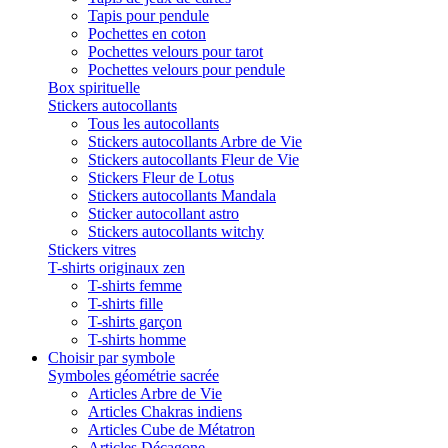
Tapis pour pendule
Pochettes en coton
Pochettes velours pour tarot
Pochettes velours pour pendule
Box spirituelle
Stickers autocollants
Tous les autocollants
Stickers autocollants Arbre de Vie
Stickers autocollants Fleur de Vie
Stickers Fleur de Lotus
Stickers autocollants Mandala
Sticker autocollant astro
Stickers autocollants witchy
Stickers vitres
T-shirts originaux zen
T-shirts femme
T-shirts fille
T-shirts garçon
T-shirts homme
Choisir par symbole
Symboles géométrie sacrée
Articles Arbre de Vie
Articles Chakras indiens
Articles Cube de Métatron
Articles Décagone