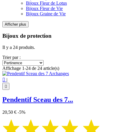
Bijoux Fleur de Lotus
Bijoux Fleur de Vie
Bijoux Graine de Vie
Afficher plus
Filtres:
Effacer les filtres
Bijoux de protection
Prix
€
€
Il y a 24 produits.
Symbole
Trier par :
Ankh
1
Affichage 1-24 de 24 article(s)
Cube de Métatron
2
Lune
1

|
Main de Fatma
1
Merkaba
4

Nazar Boncuk
2
Oeil d'Horus
1
Pendentif Sceau des 7...
Pentagramme - Pentacle
5
Phases de la lune
1
20,50 €
-5%
Sceau de Salomon
2
Sceau des 7 Archanges
1
Symbole égyptien
1