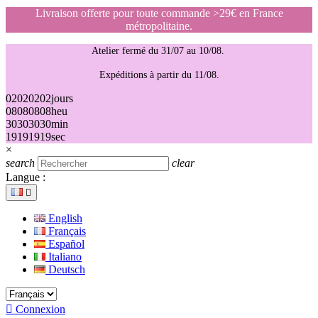
Livraison offerte pour toute commande >29€ en France
métropolitaine.
Atelier fermé du 31/07 au 10/08.
Expéditions à partir du 11/08.
02
02
02
02
jours
08
08
08
08
heu
30
30
30
30
min
19
19
19
19
sec
×
search
clear
Langue :

English
Français
Español
Italiano
Deutsch

Connexion