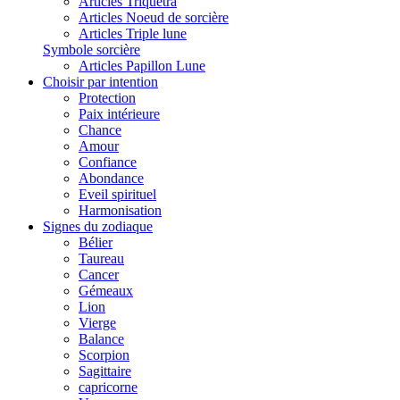
Articles Triquetra
Articles Noeud de sorcière
Articles Triple lune
Symbole sorcière
Articles Papillon Lune
Choisir par intention
Protection
Paix intérieure
Chance
Amour
Confiance
Abondance
Eveil spirituel
Harmonisation
Signes du zodiaque
Bélier
Taureau
Cancer
Gémeaux
Lion
Vierge
Balance
Scorpion
Sagittaire
capricorne