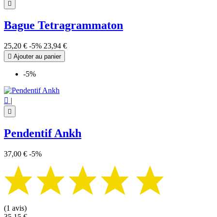

Bague Tetragrammaton
25,20 €
-5%
23,94 €

Ajouter au panier
-5%

|

Pendentif Ankh
37,00 €
-5%
(1 avis)
35,15 €