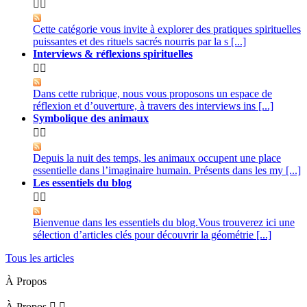


Cette catégorie vous invite à explorer des pratiques spirituelles
puissantes et des rituels sacrés nourris par la s [...]
Interviews & réflexions spirituelles


Dans cette rubrique, nous vous proposons un espace de
réflexion et d’ouverture, à travers des interviews ins [...]
Symbolique des animaux


Depuis la nuit des temps, les animaux occupent une place
essentielle dans l’imaginaire humain. Présents dans les my [...]
Les essentiels du blog


Bienvenue dans les essentiels du blog.Vous trouverez ici une
sélection d’articles clés pour découvrir la géométrie [...]
Tous les articles
À Propos
À Propos

