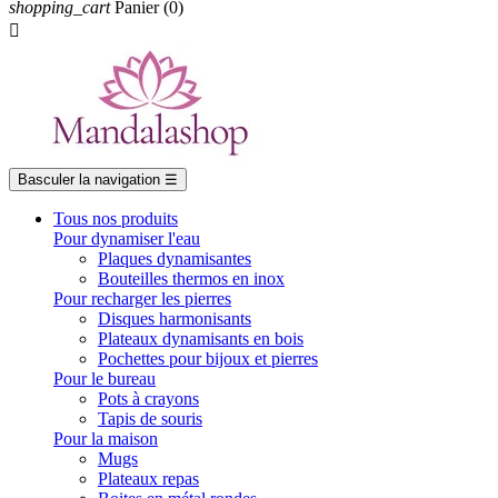
shopping_cart
Panier
(0)

Basculer la navigation
☰
Tous nos produits
Pour dynamiser l'eau
Plaques dynamisantes
Bouteilles thermos en inox
Pour recharger les pierres
Disques harmonisants
Plateaux dynamisants en bois
Pochettes pour bijoux et pierres
Pour le bureau
Pots à crayons
Tapis de souris
Pour la maison
Mugs
Plateaux repas