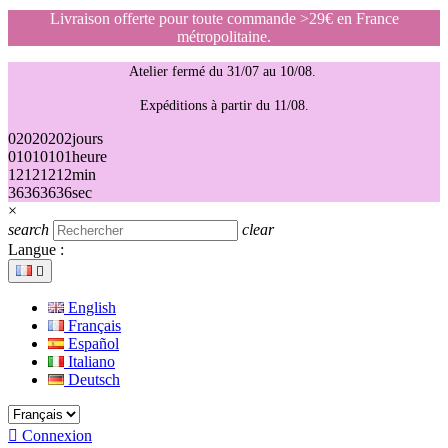
Livraison offerte pour toute commande >29€ en France
métropolitaine.
Atelier fermé du 31/07 au 10/08.
Expéditions à partir du 11/08.
02
02
02
02
jours
01
01
01
01
heure
12
12
12
12
min
36
36
36
36
sec
×
search
clear
Langue :

English
Français
Español
Italiano
Deutsch

Connexion