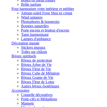
Boites en métal rondes
Brûle parfum
Pour harmoniser votre intérieur et méditer
Attrape-soleil Feng Shui en cristal
Wind spinners
Photophores & bougeoirs
Bougies naturelles
Porte encens et bruleur d'encens
Tapis harmonisant
Lampes d'ambiance
Décoration murale
Stickers muraux
Toiles sur châssis
Bijoux spirituels
Bijoux de protection
Bijoux Arbre de Vie
Bijoux Fleur de Vie
Bijoux Cube de Métatron
Bijoux Graine de Vie
Bijoux Fleur de Lotus
Autres bijoux ésotériques
Accessoires
Coupelle décoratives
Porte-clés et Médaillons
Magnets