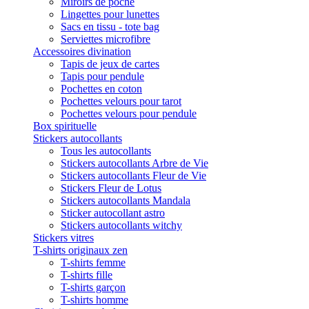
Miroirs de poche
Lingettes pour lunettes
Sacs en tissu - tote bag
Serviettes microfibre
Accessoires divination
Tapis de jeux de cartes
Tapis pour pendule
Pochettes en coton
Pochettes velours pour tarot
Pochettes velours pour pendule
Box spirituelle
Stickers autocollants
Tous les autocollants
Stickers autocollants Arbre de Vie
Stickers autocollants Fleur de Vie
Stickers Fleur de Lotus
Stickers autocollants Mandala
Sticker autocollant astro
Stickers autocollants witchy
Stickers vitres
T-shirts originaux zen
T-shirts femme
T-shirts fille
T-shirts garçon
T-shirts homme