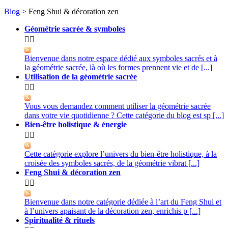
Blog
> Feng Shui & décoration zen
Géométrie sacrée & symboles


Bienvenue dans notre espace dédié aux symboles sacrés et à
la géométrie sacrée, là où les formes prennent vie et de [...]
Utilisation de la géométrie sacrée


Vous vous demandez comment utiliser la géométrie sacrée
dans votre vie quotidienne ? Cette catégorie du blog est sp [...]
Bien-être holistique & énergie


Cette catégorie explore l’univers du bien-être holistique, à la
croisée des symboles sacrés, de la géométrie vibrat [...]
Feng Shui & décoration zen


Bienvenue dans notre catégorie dédiée à l’art du Feng Shui et
à l’univers apaisant de la décoration zen, enrichis p [...]
Spiritualité & rituels