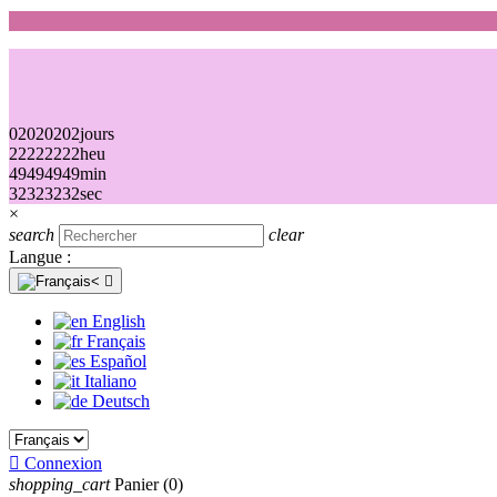
02
02
02
02
jours
22
22
22
22
heu
49
49
49
49
min
32
32
32
32
sec
×
search
clear
Langue :

English
Français
Español
Italiano
Deutsch

Connexion
shopping_cart
Panier
(0)