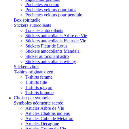
Pochettes en coton
Pochettes velours pour tarot
Pochettes velours pour pendule
Box spirituelle
Stickers autocollants
Tous les autocollants
Stickers autocollants Arbre de Vie
Stickers autocollants Fleur de Vie
Stickers Fleur de Lotus
Stickers autocollants Mandala
Sticker autocollant astro
Stickers autocollants witchy
Stickers vitres
T-shirts originaux zen
T-shirts femme
T-shirts fille
T-shirts garçon
T-shirts homme
Choisir par symbole
Symboles géométrie sacrée
Articles Arbre de Vie
Articles Chakras indiens
Articles Cube de Métatron
Articles Décagone
Articles Graine de Vie