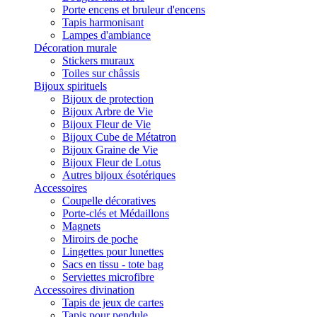
Porte encens et bruleur d'encens
Tapis harmonisant
Lampes d'ambiance
Décoration murale
Stickers muraux
Toiles sur châssis
Bijoux spirituels
Bijoux de protection
Bijoux Arbre de Vie
Bijoux Fleur de Vie
Bijoux Cube de Métatron
Bijoux Graine de Vie
Bijoux Fleur de Lotus
Autres bijoux ésotériques
Accessoires
Coupelle décoratives
Porte-clés et Médaillons
Magnets
Miroirs de poche
Lingettes pour lunettes
Sacs en tissu - tote bag
Serviettes microfibre
Accessoires divination
Tapis de jeux de cartes
Tapis pour pendule