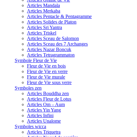
Articles Mandala
Articles Merkaba
Articles Pentacle & Pentagramme
Articles Solides de Platon
Articles Sri Yantra
Articles Triskel
Articles Sceau de Salomon
Articles Sceau des 7 Archanges
Articles Nazar Boncuk
Articles Tetragrammaton
Symbole Fleur de Vie
Fleur de Vie en bois
Fleur de Vie en verre
Fleur de Vie murale
Fleur de Vie sous verre
Symboles zen
Articles Bouddha zen
Articles Fleur de Lotus
Articles Om – Aum
Articles Yin Yang
Articles Infini
Articles Unalome
Symboles wicca
Articles Triquetra