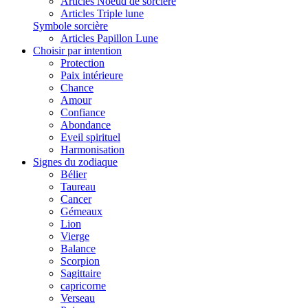
Articles Noeud de sorcière
Articles Triple lune
Symbole sorcière
Articles Papillon Lune
Choisir par intention
Protection
Paix intérieure
Chance
Amour
Confiance
Abondance
Eveil spirituel
Harmonisation
Signes du zodiaque
Bélier
Taureau
Cancer
Gémeaux
Lion
Vierge
Balance
Scorpion
Sagittaire
capricorne
Verseau