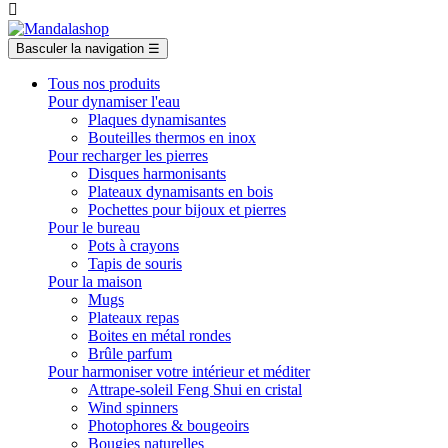

Basculer la navigation
☰
Tous nos produits
Pour dynamiser l'eau
Plaques dynamisantes
Bouteilles thermos en inox
Pour recharger les pierres
Disques harmonisants
Plateaux dynamisants en bois
Pochettes pour bijoux et pierres
Pour le bureau
Pots à crayons
Tapis de souris
Pour la maison
Mugs
Plateaux repas
Boites en métal rondes
Brûle parfum
Pour harmoniser votre intérieur et méditer
Attrape-soleil Feng Shui en cristal
Wind spinners
Photophores & bougeoirs
Bougies naturelles