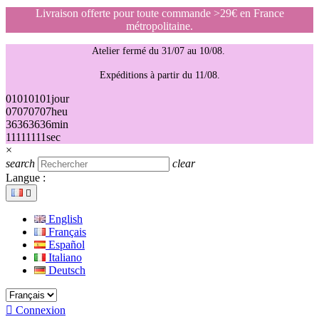
Livraison offerte pour toute commande >29€ en France
métropolitaine.
Atelier fermé du 31/07 au 10/08.
Expéditions à partir du 11/08.
01
01
01
01
jour
07
07
07
07
heu
36
36
36
36
min
11
11
11
11
sec
×
search
clear
Langue :

English
Français
Español
Italiano
Deutsch

Connexion