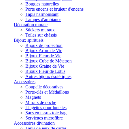
Bougies naturelles
Porte encens et bruleur d'encens
Tapis harmonisant
Lampes d'ambiance
Décoration murale
Stickers muraux
Toiles sur châssis
Bijoux spirituels
Bijoux de protection
Bijoux Arbre de Vie
Bijoux Fleur de Vie
Bijoux Cube de Métatron
Bijoux Graine de Vie
Bijoux Fleur de Lotus
Autres bijoux ésotériques
Accessoires
Coupelle décoratives
Porte-clés et Médaillons
Magnets
Miroirs de poche
Lingettes pour lunettes
Sacs en tissu - tote bag
Serviettes microfibre
Accessoires divination
Tapis de jeux de cartes