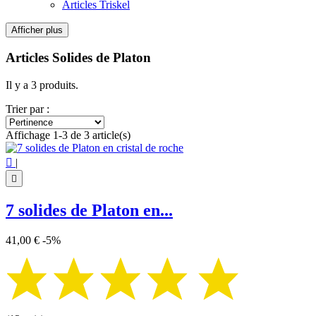
Articles Triskel
Afficher plus
Filtres:
Effacer les filtres
Articles Solides de Platon
Prix
€
€
Il y a 3 produits.
Symbole
Trier par :
Solides de Platon
1
Affichage 1-3 de 3 article(s)
Solides de Platon
1
Solides de Platon
1

|
Voir les Produits
3

7 solides de Platon en...
41,00 €
-5%