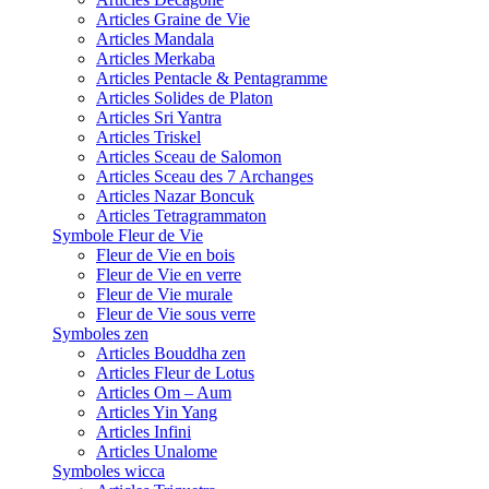
Articles Graine de Vie
Articles Mandala
Articles Merkaba
Articles Pentacle & Pentagramme
Articles Solides de Platon
Articles Sri Yantra
Articles Triskel
Articles Sceau de Salomon
Articles Sceau des 7 Archanges
Articles Nazar Boncuk
Articles Tetragrammaton
Symbole Fleur de Vie
Fleur de Vie en bois
Fleur de Vie en verre
Fleur de Vie murale
Fleur de Vie sous verre
Symboles zen
Articles Bouddha zen
Articles Fleur de Lotus
Articles Om – Aum
Articles Yin Yang
Articles Infini
Articles Unalome
Symboles wicca