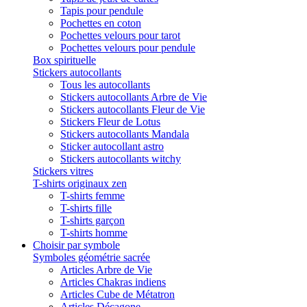
Tapis pour pendule
Pochettes en coton
Pochettes velours pour tarot
Pochettes velours pour pendule
Box spirituelle
Stickers autocollants
Tous les autocollants
Stickers autocollants Arbre de Vie
Stickers autocollants Fleur de Vie
Stickers Fleur de Lotus
Stickers autocollants Mandala
Sticker autocollant astro
Stickers autocollants witchy
Stickers vitres
T-shirts originaux zen
T-shirts femme
T-shirts fille
T-shirts garçon
T-shirts homme
Choisir par symbole
Symboles géométrie sacrée
Articles Arbre de Vie
Articles Chakras indiens
Articles Cube de Métatron
Articles Décagone