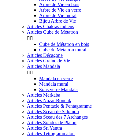
Arbre de Vie en bois
Arbre de Vie en verre
Arbre de Vie mural
Bijou Arbre de Vie
Articles Chakras indiens
Articles Cube de Métatron


Cube de Métatron en bois
Cube de Métatron mural
Articles Décagone
Articles Graine de Vie
Articles Mandala


Mandala en verre
Mandala mural
Sous verre Mandala
Articles Merkaba
Articles Nazar Boncuk
Articles Pentacle & Pentagramme
Articles Sceau de Salomon
Articles Sceau des 7 Archanges
Articles Solides de Platon
Articles Sri Yantra
Articles Tetragrammaton