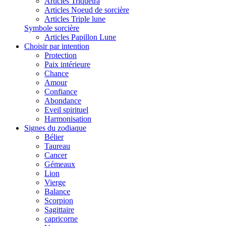
Articles Triquetra
Articles Noeud de sorcière
Articles Triple lune
Symbole sorcière
Articles Papillon Lune
Choisir par intention
Protection
Paix intérieure
Chance
Amour
Confiance
Abondance
Eveil spirituel
Harmonisation
Signes du zodiaque
Bélier
Taureau
Cancer
Gémeaux
Lion
Vierge
Balance
Scorpion
Sagittaire
capricorne