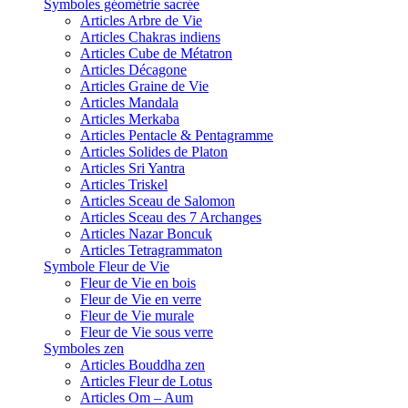
Symboles géométrie sacrée
Articles Arbre de Vie
Articles Chakras indiens
Articles Cube de Métatron
Articles Décagone
Articles Graine de Vie
Articles Mandala
Articles Merkaba
Articles Pentacle & Pentagramme
Articles Solides de Platon
Articles Sri Yantra
Articles Triskel
Articles Sceau de Salomon
Articles Sceau des 7 Archanges
Articles Nazar Boncuk
Articles Tetragrammaton
Symbole Fleur de Vie
Fleur de Vie en bois
Fleur de Vie en verre
Fleur de Vie murale
Fleur de Vie sous verre
Symboles zen
Articles Bouddha zen
Articles Fleur de Lotus
Articles Om – Aum