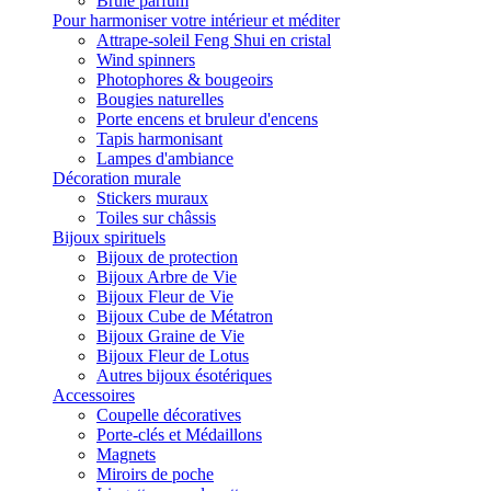
Brûle parfum
Pour harmoniser votre intérieur et méditer
Attrape-soleil Feng Shui en cristal
Wind spinners
Photophores & bougeoirs
Bougies naturelles
Porte encens et bruleur d'encens
Tapis harmonisant
Lampes d'ambiance
Décoration murale
Stickers muraux
Toiles sur châssis
Bijoux spirituels
Bijoux de protection
Bijoux Arbre de Vie
Bijoux Fleur de Vie
Bijoux Cube de Métatron
Bijoux Graine de Vie
Bijoux Fleur de Lotus
Autres bijoux ésotériques
Accessoires
Coupelle décoratives
Porte-clés et Médaillons
Magnets
Miroirs de poche