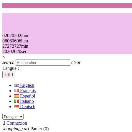
02
02
02
02
jours
06
06
06
06
heu
27
27
27
27
min
20
20
20
20
sec
×
search
clear
Langue :

English
Français
Español
Italiano
Deutsch

Connexion
shopping_cart
Panier
(0)