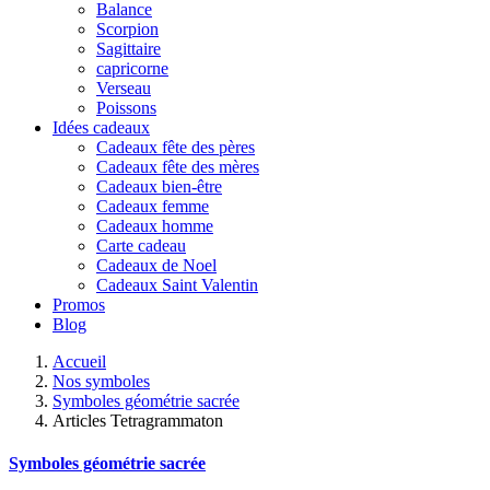
Balance
Scorpion
Sagittaire
capricorne
Verseau
Poissons
Idées cadeaux
Cadeaux fête des pères
Cadeaux fête des mères
Cadeaux bien-être
Cadeaux femme
Cadeaux homme
Carte cadeau
Cadeaux de Noel
Cadeaux Saint Valentin
Promos
Blog
Accueil
Nos symboles
Symboles géométrie sacrée
Articles Tetragrammaton
Symboles géométrie sacrée