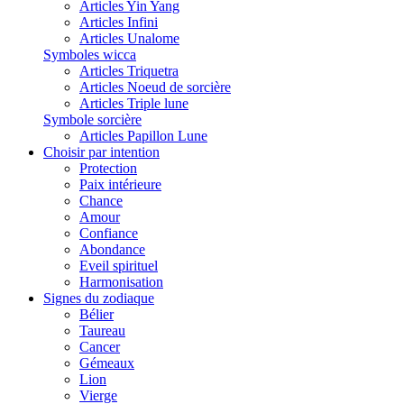
Articles Yin Yang
Articles Infini
Articles Unalome
Symboles wicca
Articles Triquetra
Articles Noeud de sorcière
Articles Triple lune
Symbole sorcière
Articles Papillon Lune
Choisir par intention
Protection
Paix intérieure
Chance
Amour
Confiance
Abondance
Eveil spirituel
Harmonisation
Signes du zodiaque
Bélier
Taureau
Cancer
Gémeaux
Lion
Vierge