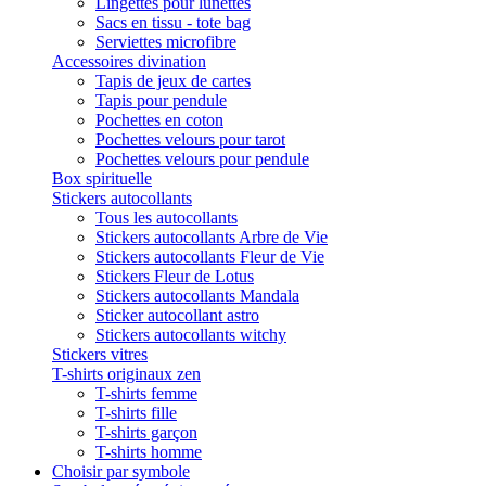
Lingettes pour lunettes
Sacs en tissu - tote bag
Serviettes microfibre
Accessoires divination
Tapis de jeux de cartes
Tapis pour pendule
Pochettes en coton
Pochettes velours pour tarot
Pochettes velours pour pendule
Box spirituelle
Stickers autocollants
Tous les autocollants
Stickers autocollants Arbre de Vie
Stickers autocollants Fleur de Vie
Stickers Fleur de Lotus
Stickers autocollants Mandala
Sticker autocollant astro
Stickers autocollants witchy
Stickers vitres
T-shirts originaux zen
T-shirts femme
T-shirts fille
T-shirts garçon
T-shirts homme
Choisir par symbole