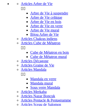
Articles Arbre de Vie


Arbre de Vie à suspendre
Arbre de Vie celtique
Arbre de Vie en bois
Arbre de Vie en verre
Arbre de Vie mural
Bijou Arbre de Vie
Articles Chakras indiens
Articles Cube de Métatron


Cube de Métatron en bois
Cube de Métatron mural
Articles Décagone
Articles Graine de Vie
Articles Mandala


Mandala en verre
Mandala mural
Sous verre Mandala
Articles Merkaba
Articles Nazar Boncuk
Articles Pentacle & Pentagramme
Articles Sceau de Salomon