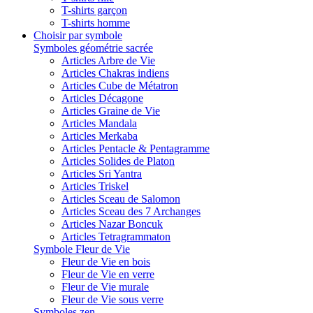
T-shirts garçon
T-shirts homme
Choisir par symbole
Symboles géométrie sacrée
Articles Arbre de Vie
Articles Chakras indiens
Articles Cube de Métatron
Articles Décagone
Articles Graine de Vie
Articles Mandala
Articles Merkaba
Articles Pentacle & Pentagramme
Articles Solides de Platon
Articles Sri Yantra
Articles Triskel
Articles Sceau de Salomon
Articles Sceau des 7 Archanges
Articles Nazar Boncuk
Articles Tetragrammaton
Symbole Fleur de Vie
Fleur de Vie en bois
Fleur de Vie en verre
Fleur de Vie murale
Fleur de Vie sous verre
Symboles zen