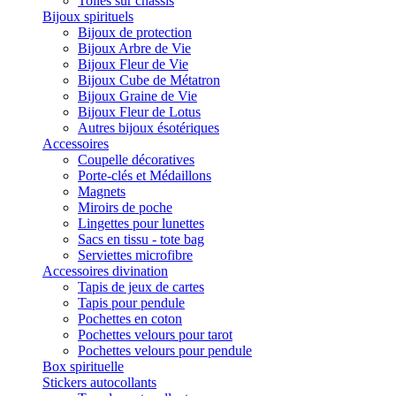
Toiles sur châssis
Bijoux spirituels
Bijoux de protection
Bijoux Arbre de Vie
Bijoux Fleur de Vie
Bijoux Cube de Métatron
Bijoux Graine de Vie
Bijoux Fleur de Lotus
Autres bijoux ésotériques
Accessoires
Coupelle décoratives
Porte-clés et Médaillons
Magnets
Miroirs de poche
Lingettes pour lunettes
Sacs en tissu - tote bag
Serviettes microfibre
Accessoires divination
Tapis de jeux de cartes
Tapis pour pendule
Pochettes en coton
Pochettes velours pour tarot
Pochettes velours pour pendule
Box spirituelle
Stickers autocollants