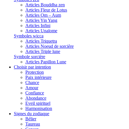
Articles Bouddha zen
Articles Fleur de Lotus
Articles Om – Aum
Articles Yin Yang
Articles Infini
Articles Unalome
Symboles wicca
Articles Triquetra
Articles Noeud de sorcière
Articles Triple lune
Symbole sorcière
Articles Papillon Lune
Choisir par intention
Protection
Paix intérieure
Chance
Amour
Confiance
Abondance
Eveil spirituel
Harmonisation
Signes du zodiaque
Bélier
Taureau