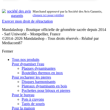
Marchand approuvé par la Société des Avis Garantis,
cliquez ici pour vérifier
.
Exercer mon droit de rétractation
Mandalashop - Boutique officielle de géométrie sacrée depuis 2014
- Sarl Uniworld – Montpellier, France
©2014–2026 Mandalashop - Tous droits réservés - Réalisé par
Mediacom87
Fermer
Filtres:
Tous nos produits
Effacer les filtres
Pour dynamiser l'eau
Prix
Plaques dynamisantes
9
€
57
€
Bouteilles thermos en inox
Symbole
Pour recharger les pierres
Disques harmonisants
7 chakras
1
Plateaux dynamisants en bois
Fleur de vie
7
Pochettes pour bijoux et pierres
Pour le bureau
Pots à crayons
7
Tapis de souris
Pour la maison