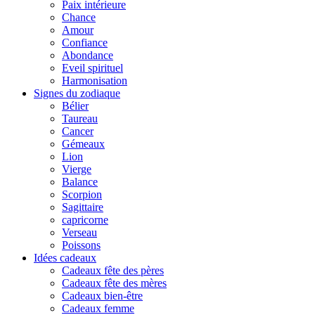
Paix intérieure
Chance
Amour
Confiance
Abondance
Eveil spirituel
Harmonisation
Signes du zodiaque
Bélier
Taureau
Cancer
Gémeaux
Lion
Vierge
Balance
Scorpion
Sagittaire
capricorne
Verseau
Poissons
Idées cadeaux
Cadeaux fête des pères
Cadeaux fête des mères
Cadeaux bien-être
Cadeaux femme