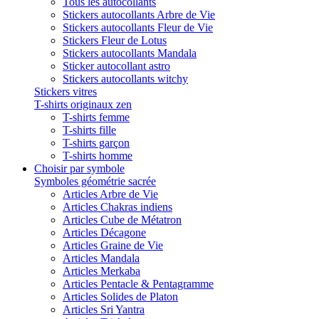
Tous les autocollants
Stickers autocollants Arbre de Vie
Stickers autocollants Fleur de Vie
Stickers Fleur de Lotus
Stickers autocollants Mandala
Sticker autocollant astro
Stickers autocollants witchy
Stickers vitres
T-shirts originaux zen
T-shirts femme
T-shirts fille
T-shirts garçon
T-shirts homme
Choisir par symbole
Symboles géométrie sacrée
Articles Arbre de Vie
Articles Chakras indiens
Articles Cube de Métatron
Articles Décagone
Articles Graine de Vie
Articles Mandala
Articles Merkaba
Articles Pentacle & Pentagramme
Articles Solides de Platon
Articles Sri Yantra