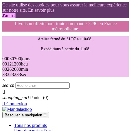
Ce site utilise des cookies pour vous assurer la meilleure expérience
sur notre site.
En savoir plus
J'ai lu !
Livraison offerte pour toute commande >29€ en France
métropolitaine.
Atelier fermé du 31/07 au 10/08.
Expéditions à partir du 11/08.
00
03
03
00
jours
00
12
12
00
heu
00
26
26
00
min
32
31
31
32
sec
×
search

shopping_cart
Panier
(0)

Connexion
Basculer la navigation
☰
Tous nos produits
Pour dynamiser l'eau