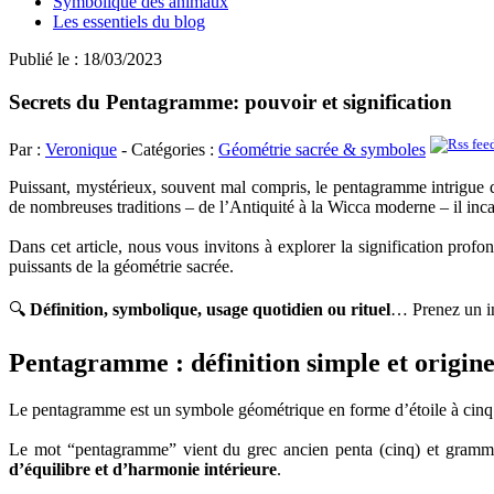
Symbolique des animaux
Les essentiels du blog
Publié le : 18/03/2023
Secrets du Pentagramme: pouvoir et signification
Par :
Veronique
- Catégories :
Géométrie sacrée & symboles
Puissant, mystérieux, souvent mal compris, le pentagramme intrigue de
de nombreuses traditions – de l’Antiquité à la Wicca moderne – il incarn
Dans cet article, nous vous invitons à explorer la signification profon
puissants de la géométrie sacrée.
🔍
Définition, symbolique, usage quotidien ou rituel
… Prenez un in
Pentagramme : définition simple et origin
Le pentagramme est un symbole géométrique en forme d’étoile à cinq bran
Le mot “pentagramme” vient du grec ancien penta (cinq) et gramme
d’équilibre et d’harmonie intérieure
.