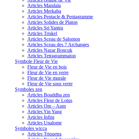
Articles Mandala
Articles Merkaba
Articles Pentacle & Pentagramme
Articles Solides de Platon
Articles Sri Yantra
Articles Triskel
Articles Sceau de Salomon
Articles Sceau des 7 Archanges
Articles Nazar Boncuk
Articles Tetragrammaton
Symbole Fleur de Vie
Fleur de Vie en bois
Fleur de Vie en verre
Fleur de Vie murale
Fleur de Vie sous verre
Symboles zen
Articles Bouddha zen
Articles Fleur de Lotus
Articles Om – Aum
Articles Yin Yang
Articles Infini
Articles Unalome
Symboles wicca
Articles Triquetra