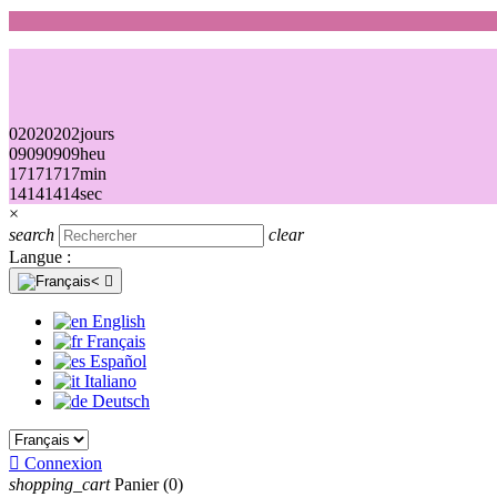
02
02
02
02
jours
09
09
09
09
heu
17
17
17
17
min
14
14
14
14
sec
×
search
clear
Langue :

English
Français
Español
Italiano
Deutsch

Connexion
shopping_cart
Panier
(0)