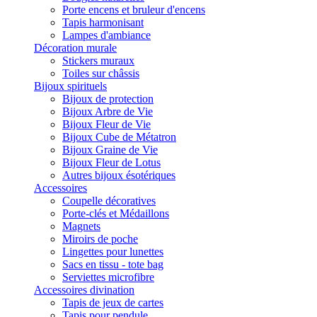
Porte encens et bruleur d'encens
Tapis harmonisant
Lampes d'ambiance
Décoration murale
Stickers muraux
Toiles sur châssis
Bijoux spirituels
Bijoux de protection
Bijoux Arbre de Vie
Bijoux Fleur de Vie
Bijoux Cube de Métatron
Bijoux Graine de Vie
Bijoux Fleur de Lotus
Autres bijoux ésotériques
Accessoires
Coupelle décoratives
Porte-clés et Médaillons
Magnets
Miroirs de poche
Lingettes pour lunettes
Sacs en tissu - tote bag
Serviettes microfibre
Accessoires divination
Tapis de jeux de cartes
Tapis pour pendule