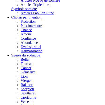
Articles Noeud de sorcière
Articles Triple lune
Symbole sorcière
Articles Papillon Lune
Choisir par intention
Protection
Paix intérieure
Chance
Amour
Confiance
Abondance
Eveil spirituel
Harmonisation
Signes du zodiaque
Bélier
Taureau
Cancer
Gémeaux
Lion
Vierge
Balance
Scorpion
Sagittaire
capricorne
Verseau