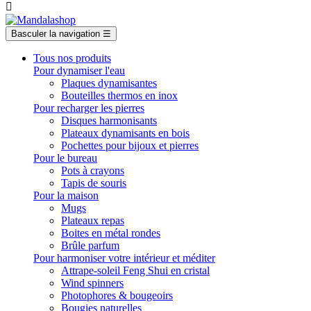

Basculer la navigation
☰
Tous nos produits
Pour dynamiser l'eau
Plaques dynamisantes
Bouteilles thermos en inox
Pour recharger les pierres
Disques harmonisants
Plateaux dynamisants en bois
Pochettes pour bijoux et pierres
Pour le bureau
Pots à crayons
Tapis de souris
Pour la maison
Mugs
Plateaux repas
Boites en métal rondes
Brûle parfum
Pour harmoniser votre intérieur et méditer
Attrape-soleil Feng Shui en cristal
Wind spinners
Photophores & bougeoirs
Bougies naturelles