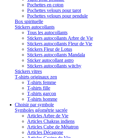
Pochettes en coton
Pochettes velours pour tarot
Pochettes velours pour pendule
Box spirituelle
Stickers autocollants
Tous les autocollants
Stickers autocollants Arbre de Vie
Stickers autocollants Fleur de Vie
Stickers Fleur de Lotus
Stickers autocollants Mandala
Sticker autocollant astro
Stickers autocollants witchy
Stickers vitres
T-shirts originaux zen
T-shirts femme
T-shirts fille
T-shirts garçon
T-shirts homme
Choisir par symbole
Symboles géométrie sacrée
Articles Arbre de Vie
Articles Chakras indiens
Articles Cube de Métatron
Articles Décagone
Articles Graine de Vie