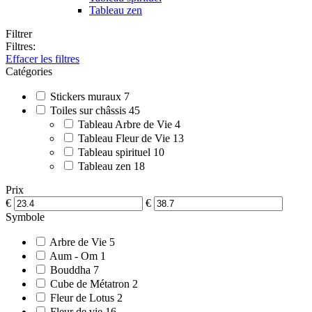
Tableau zen
Filtrer
Filtres:
Effacer les filtres
Catégories
Stickers muraux
7
Toiles sur châssis
45
Tableau Arbre de Vie
4
Tableau Fleur de Vie
13
Tableau spirituel
10
Tableau zen
18
Prix
€
€
Symbole
Arbre de Vie
5
Aum - Om
1
Bouddha
7
Cube de Métatron
2
Fleur de Lotus
2
Fleur de vie
16