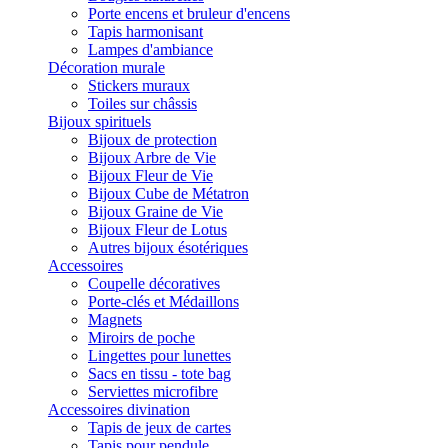
Porte encens et bruleur d'encens
Tapis harmonisant
Lampes d'ambiance
Décoration murale
Stickers muraux
Toiles sur châssis
Bijoux spirituels
Bijoux de protection
Bijoux Arbre de Vie
Bijoux Fleur de Vie
Bijoux Cube de Métatron
Bijoux Graine de Vie
Bijoux Fleur de Lotus
Autres bijoux ésotériques
Accessoires
Coupelle décoratives
Porte-clés et Médaillons
Magnets
Miroirs de poche
Lingettes pour lunettes
Sacs en tissu - tote bag
Serviettes microfibre
Accessoires divination
Tapis de jeux de cartes
Tapis pour pendule