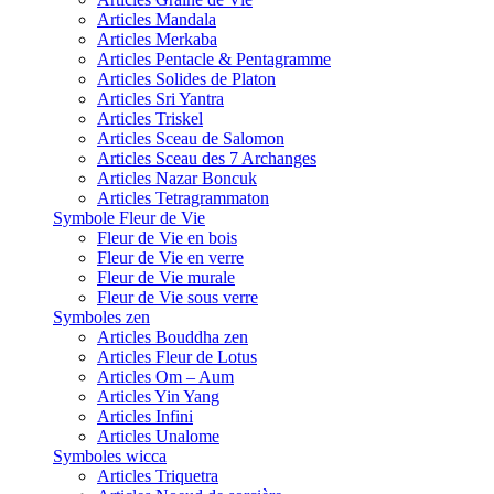
Articles Mandala
Articles Merkaba
Articles Pentacle & Pentagramme
Articles Solides de Platon
Articles Sri Yantra
Articles Triskel
Articles Sceau de Salomon
Articles Sceau des 7 Archanges
Articles Nazar Boncuk
Articles Tetragrammaton
Symbole Fleur de Vie
Fleur de Vie en bois
Fleur de Vie en verre
Fleur de Vie murale
Fleur de Vie sous verre
Symboles zen
Articles Bouddha zen
Articles Fleur de Lotus
Articles Om – Aum
Articles Yin Yang
Articles Infini
Articles Unalome
Symboles wicca
Articles Triquetra