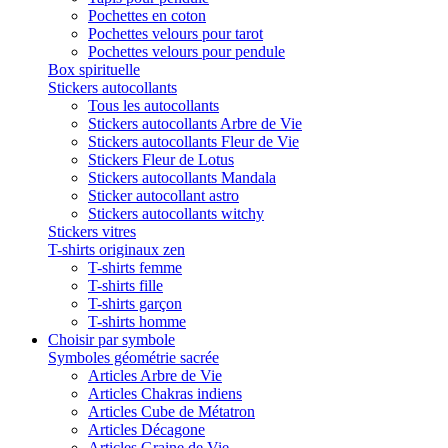
Pochettes en coton
Pochettes velours pour tarot
Pochettes velours pour pendule
Box spirituelle
Stickers autocollants
Tous les autocollants
Stickers autocollants Arbre de Vie
Stickers autocollants Fleur de Vie
Stickers Fleur de Lotus
Stickers autocollants Mandala
Sticker autocollant astro
Stickers autocollants witchy
Stickers vitres
T-shirts originaux zen
T-shirts femme
T-shirts fille
T-shirts garçon
T-shirts homme
Choisir par symbole
Symboles géométrie sacrée
Articles Arbre de Vie
Articles Chakras indiens
Articles Cube de Métatron
Articles Décagone
Articles Graine de Vie