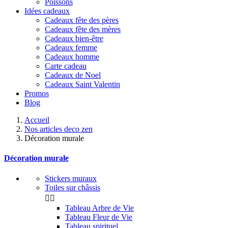
Poissons
Idées cadeaux
Cadeaux fête des pères
Cadeaux fête des mères
Cadeaux bien-être
Cadeaux femme
Cadeaux homme
Carte cadeau
Cadeaux de Noel
Cadeaux Saint Valentin
Promos
Blog
Accueil
Nos articles deco zen
Décoration murale
Décoration murale
Stickers muraux
Toiles sur châssis


Tableau Arbre de Vie
Tableau Fleur de Vie
Tableau spirituel