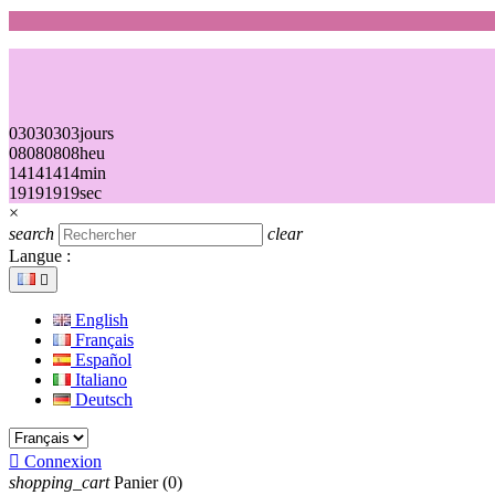
03
03
03
03
jours
08
08
08
08
heu
14
14
14
14
min
19
19
19
19
sec
×
search
clear
Langue :

English
Français
Español
Italiano
Deutsch

Connexion
shopping_cart
Panier
(0)