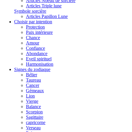
Articles Noeud de sorcière
Articles Triple lune
Symbole sorcière
Articles Papillon Lune
Choisir par intention
Protection
Paix intérieure
Chance
Amour
Confiance
Abondance
Eveil spirituel
Harmonisation
Signes du zodiaque
Bélier
Taureau
Cancer
Gémeaux
Lion
Vierge
Balance
Scorpion
Sagittaire
capricorne
Verseau