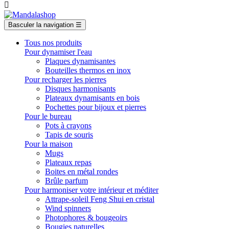

Basculer la navigation
☰
Tous nos produits
Pour dynamiser l'eau
Plaques dynamisantes
Bouteilles thermos en inox
Pour recharger les pierres
Disques harmonisants
Plateaux dynamisants en bois
Pochettes pour bijoux et pierres
Pour le bureau
Pots à crayons
Tapis de souris
Pour la maison
Mugs
Plateaux repas
Boites en métal rondes
Brûle parfum
Pour harmoniser votre intérieur et méditer
Attrape-soleil Feng Shui en cristal
Wind spinners
Photophores & bougeoirs
Bougies naturelles