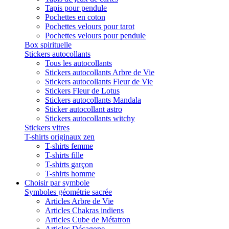
Tapis pour pendule
Pochettes en coton
Pochettes velours pour tarot
Pochettes velours pour pendule
Box spirituelle
Stickers autocollants
Tous les autocollants
Stickers autocollants Arbre de Vie
Stickers autocollants Fleur de Vie
Stickers Fleur de Lotus
Stickers autocollants Mandala
Sticker autocollant astro
Stickers autocollants witchy
Stickers vitres
T-shirts originaux zen
T-shirts femme
T-shirts fille
T-shirts garçon
T-shirts homme
Choisir par symbole
Symboles géométrie sacrée
Articles Arbre de Vie
Articles Chakras indiens
Articles Cube de Métatron
Articles Décagone