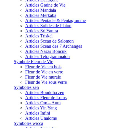
Articles Graine de Vie
Articles Mandala
Articles Merkaba
Articles Pentacle & Pentagramme
Articles Solides de Platon
Articles Sri Yantra
Articles Triskel
Articles Sceau de Salomon
Articles Sceau des 7 Archanges
Articles Nazar Boncuk
Articles Tetragrammaton
Symbole Fleur de Vie
Fleur de Vie en bois
Fleur de Vie en verre
Fleur de Vie murale
Fleur de Vie sous verre
Symboles zen
Articles Bouddha zen
Articles Fleur de Lotus
Articles Om – Aum
Articles Yin Yang
Articles Infini
Articles Unalome
Symboles wicca