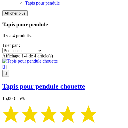
Tapis pour pendule
Afficher plus
Filtres:
Effacer les filtres
Tapis pour pendule
Prix
€
€
Il y a 4 produits.
Symbole
Trier par :
Chouette
1
Affichage 1-4 de 4 article(s)
Roue de l'année wicca
2
Symbole astrologie
1

|
Voir les Produits
4

Tapis pour pendule chouette
15,00 €
-5%