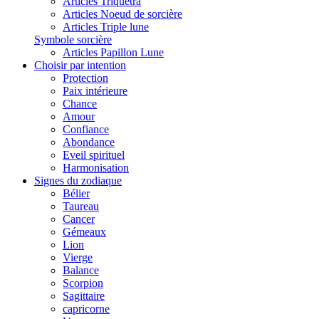
Articles Triquetra
Articles Noeud de sorcière
Articles Triple lune
Symbole sorcière
Articles Papillon Lune
Choisir par intention
Protection
Paix intérieure
Chance
Amour
Confiance
Abondance
Eveil spirituel
Harmonisation
Signes du zodiaque
Bélier
Taureau
Cancer
Gémeaux
Lion
Vierge
Balance
Scorpion
Sagittaire
capricorne