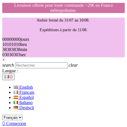
Livraison offerte pour toute commande >29€ en France
métropolitaine.
Atelier fermé du 31/07 au 10/08.
Expéditions à partir du 11/08.
00
00
00
00
jours
10
10
10
10
heu
38
38
38
38
min
03
03
03
03
sec
×
search
clear
Langue :

English
Français
Español
Italiano
Deutsch

Connexion