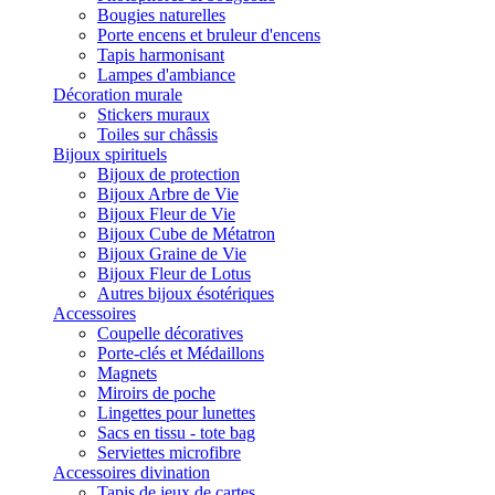
Bougies naturelles
Porte encens et bruleur d'encens
Tapis harmonisant
Lampes d'ambiance
Décoration murale
Stickers muraux
Toiles sur châssis
Bijoux spirituels
Bijoux de protection
Bijoux Arbre de Vie
Bijoux Fleur de Vie
Bijoux Cube de Métatron
Bijoux Graine de Vie
Bijoux Fleur de Lotus
Autres bijoux ésotériques
Accessoires
Coupelle décoratives
Porte-clés et Médaillons
Magnets
Miroirs de poche
Lingettes pour lunettes
Sacs en tissu - tote bag
Serviettes microfibre
Accessoires divination
Tapis de jeux de cartes