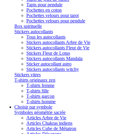
Tapis pour pendule
Pochettes en coton
Pochettes velours pour tarot
Pochettes velours pour pendule
Box spirituelle
Stickers autocollants
Tous les autocollants
Stickers autocollants Arbre de Vie
Stickers autocollants Fleur de Vie
Stickers Fleur de Lotus
Stickers autocollants Mandala
Sticker autocollant astro
Stickers autocollants witchy
Stickers vitres
T-shirts originaux zen
T-shirts femme
T-shirts fille
T-shirts garçon
T-shirts homme
Choisir par symbole
Symboles géométrie sacrée
Articles Arbre de Vie
Articles Chakras indiens
Articles Cube de Métatron
Articles Décagone