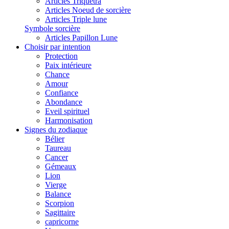
Articles Triquetra
Articles Noeud de sorcière
Articles Triple lune
Symbole sorcière
Articles Papillon Lune
Choisir par intention
Protection
Paix intérieure
Chance
Amour
Confiance
Abondance
Eveil spirituel
Harmonisation
Signes du zodiaque
Bélier
Taureau
Cancer
Gémeaux
Lion
Vierge
Balance
Scorpion
Sagittaire
capricorne