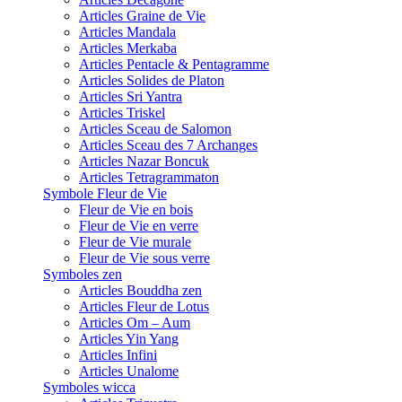
Articles Graine de Vie
Articles Mandala
Articles Merkaba
Articles Pentacle & Pentagramme
Articles Solides de Platon
Articles Sri Yantra
Articles Triskel
Articles Sceau de Salomon
Articles Sceau des 7 Archanges
Articles Nazar Boncuk
Articles Tetragrammaton
Symbole Fleur de Vie
Fleur de Vie en bois
Fleur de Vie en verre
Fleur de Vie murale
Fleur de Vie sous verre
Symboles zen
Articles Bouddha zen
Articles Fleur de Lotus
Articles Om – Aum
Articles Yin Yang
Articles Infini
Articles Unalome
Symboles wicca