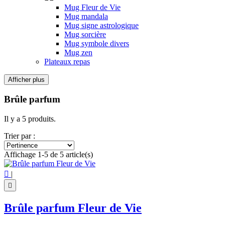
Mug Fleur de Vie
Mug mandala
Mug signe astrologique
Mug sorcière
Mug symbole divers
Mug zen
Plateaux repas
Afficher plus
Filtres:
Effacer les filtres
Brûle parfum
Prix
€
€
Il y a 5 produits.
Symbole
Trier par :
Arbre de Vie
1
Affichage 1-5 de 5 article(s)
Bouddha
1
Coeur
1

|
Fleur de Lotus
1
Fleur de vie
1

Voir les Produits
5
Brûle parfum Fleur de Vie