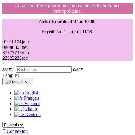
Livraison offerte pour toute commande >29€ en France
métropolitaine.
Atelier fermé du 31/07 au 10/08.
Expéditions à partir du 11/08.
01
01
01
01
jour
08
08
08
08
heu
37
37
37
37
min
22
22
22
22
sec
×
search
clear
Langue :

English
Français
Español
Italiano
Deutsch

Connexion