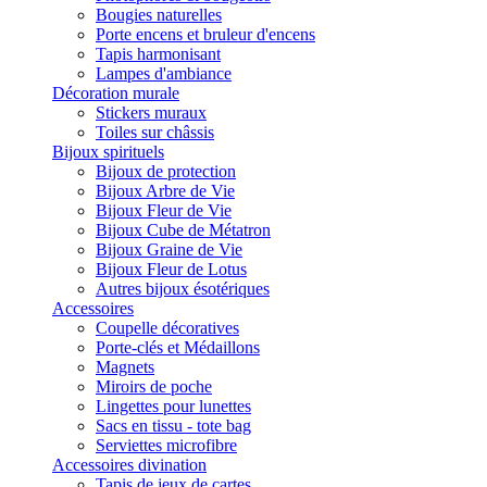
Bougies naturelles
Porte encens et bruleur d'encens
Tapis harmonisant
Lampes d'ambiance
Décoration murale
Stickers muraux
Toiles sur châssis
Bijoux spirituels
Bijoux de protection
Bijoux Arbre de Vie
Bijoux Fleur de Vie
Bijoux Cube de Métatron
Bijoux Graine de Vie
Bijoux Fleur de Lotus
Autres bijoux ésotériques
Accessoires
Coupelle décoratives
Porte-clés et Médaillons
Magnets
Miroirs de poche
Lingettes pour lunettes
Sacs en tissu - tote bag
Serviettes microfibre
Accessoires divination
Tapis de jeux de cartes