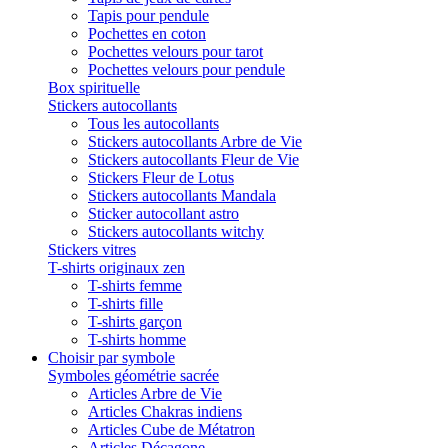
Tapis pour pendule
Pochettes en coton
Pochettes velours pour tarot
Pochettes velours pour pendule
Box spirituelle
Stickers autocollants
Tous les autocollants
Stickers autocollants Arbre de Vie
Stickers autocollants Fleur de Vie
Stickers Fleur de Lotus
Stickers autocollants Mandala
Sticker autocollant astro
Stickers autocollants witchy
Stickers vitres
T-shirts originaux zen
T-shirts femme
T-shirts fille
T-shirts garçon
T-shirts homme
Choisir par symbole
Symboles géométrie sacrée
Articles Arbre de Vie
Articles Chakras indiens
Articles Cube de Métatron
Articles Décagone