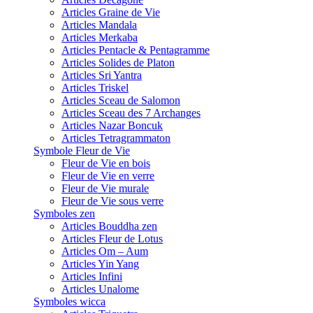
Articles Graine de Vie
Articles Mandala
Articles Merkaba
Articles Pentacle & Pentagramme
Articles Solides de Platon
Articles Sri Yantra
Articles Triskel
Articles Sceau de Salomon
Articles Sceau des 7 Archanges
Articles Nazar Boncuk
Articles Tetragrammaton
Symbole Fleur de Vie
Fleur de Vie en bois
Fleur de Vie en verre
Fleur de Vie murale
Fleur de Vie sous verre
Symboles zen
Articles Bouddha zen
Articles Fleur de Lotus
Articles Om – Aum
Articles Yin Yang
Articles Infini
Articles Unalome
Symboles wicca