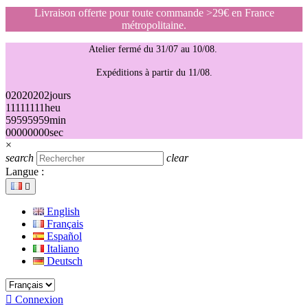
Livraison offerte pour toute commande >29€ en France
métropolitaine.
Atelier fermé du 31/07 au 10/08.
Expéditions à partir du 11/08.
02
02
02
02
jours
11
11
11
11
heu
59
59
59
59
min
00
00
00
00
sec
×
search
clear
Langue :

English
Français
Español
Italiano
Deutsch

Connexion