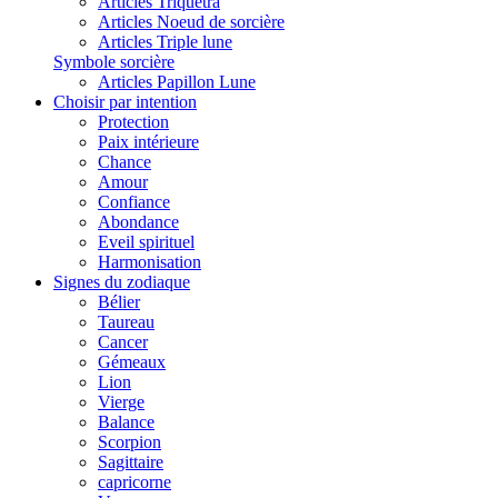
Articles Triquetra
Articles Noeud de sorcière
Articles Triple lune
Symbole sorcière
Articles Papillon Lune
Choisir par intention
Protection
Paix intérieure
Chance
Amour
Confiance
Abondance
Eveil spirituel
Harmonisation
Signes du zodiaque
Bélier
Taureau
Cancer
Gémeaux
Lion
Vierge
Balance
Scorpion
Sagittaire
capricorne