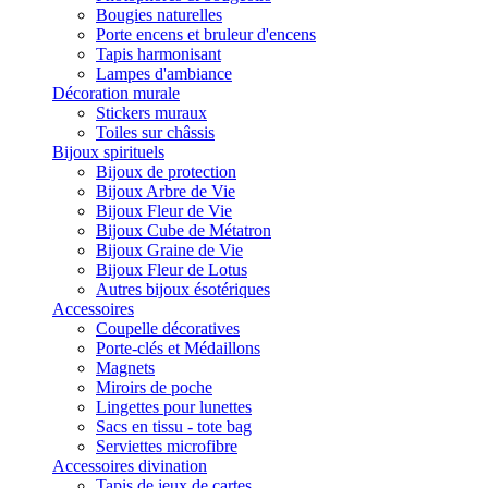
Bougies naturelles
Porte encens et bruleur d'encens
Tapis harmonisant
Lampes d'ambiance
Décoration murale
Stickers muraux
Toiles sur châssis
Bijoux spirituels
Bijoux de protection
Bijoux Arbre de Vie
Bijoux Fleur de Vie
Bijoux Cube de Métatron
Bijoux Graine de Vie
Bijoux Fleur de Lotus
Autres bijoux ésotériques
Accessoires
Coupelle décoratives
Porte-clés et Médaillons
Magnets
Miroirs de poche
Lingettes pour lunettes
Sacs en tissu - tote bag
Serviettes microfibre
Accessoires divination
Tapis de jeux de cartes