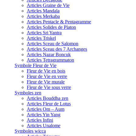
Articles Graine de Vie
Articles Mandala
Articles Merkaba
Articles Pentacle & Pentagramme
Articles Solides de Platon
Articles Sri Yantra
Articles Triskel
Articles Sceau de Salomon
Articles Sceau des 7 Archanges
Articles Nazar Boncuk
Articles Tetragrammaton
Symbole Fleur de Vie
Fleur de Vie en bois
Fleur de Vie en verre
Fleur de Vie murale
Fleur de Vie sous verre
Symboles zen
Articles Bouddha zen
Articles Fleur de Lotus
Articles Om – Aum
Articles Yin Yang
Articles Infini
Articles Unalome
Symboles wicca