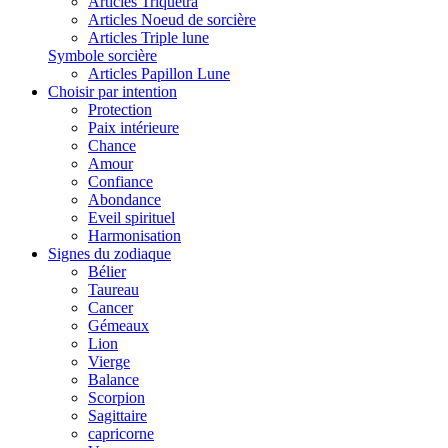
Articles Triquetra
Articles Noeud de sorcière
Articles Triple lune
Symbole sorcière
Articles Papillon Lune
Choisir par intention
Protection
Paix intérieure
Chance
Amour
Confiance
Abondance
Eveil spirituel
Harmonisation
Signes du zodiaque
Bélier
Taureau
Cancer
Gémeaux
Lion
Vierge
Balance
Scorpion
Sagittaire
capricorne