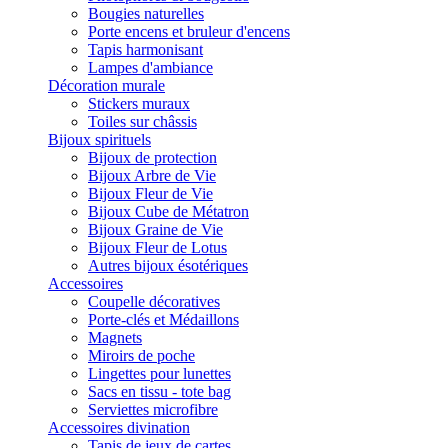
Bougies naturelles
Porte encens et bruleur d'encens
Tapis harmonisant
Lampes d'ambiance
Décoration murale
Stickers muraux
Toiles sur châssis
Bijoux spirituels
Bijoux de protection
Bijoux Arbre de Vie
Bijoux Fleur de Vie
Bijoux Cube de Métatron
Bijoux Graine de Vie
Bijoux Fleur de Lotus
Autres bijoux ésotériques
Accessoires
Coupelle décoratives
Porte-clés et Médaillons
Magnets
Miroirs de poche
Lingettes pour lunettes
Sacs en tissu - tote bag
Serviettes microfibre
Accessoires divination
Tapis de jeux de cartes