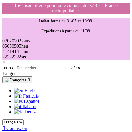
Livraison offerte pour toute commande >29€ en France
métropolitaine.
Atelier fermé du 31/07 au 10/08.
Expéditions à partir du 11/08.
02
02
02
02
jours
05
05
05
05
heu
41
41
41
41
min
22
22
22
22
sec
×
search
clear
Langue :

English
Français
Español
Italiano
Deutsch

Connexion