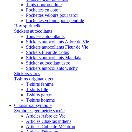
Tapis pour pendule
Pochettes en coton
Pochettes velours pour tarot
Pochettes velours pour pendule
Box spirituelle
Stickers autocollants
Tous les autocollants
Stickers autocollants Arbre de Vie
Stickers autocollants Fleur de Vie
Stickers Fleur de Lotus
Stickers autocollants Mandala
Sticker autocollant astro
Stickers autocollants witchy
Stickers vitres
T-shirts originaux zen
T-shirts femme
T-shirts fille
T-shirts garçon
T-shirts homme
Choisir par symbole
Symboles géométrie sacrée
Articles Arbre de Vie
Articles Chakras indiens
Articles Cube de Métatron
Articles Décagone