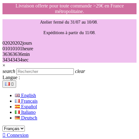
Livraison offerte pour toute commande >29€ en France
métropolitaine.
Atelier fermé du 31/07 au 10/08.
Expéditions à partir du 11/08.
02
02
02
02
jours
01
01
01
01
heure
36
36
36
36
min
34
34
34
34
sec
×
search
clear
Langue :

English
Français
Español
Italiano
Deutsch

Connexion