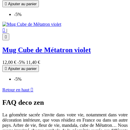

Ajouter au panier
-5%

|

Mug Cube de Métatron violet
(1 avis)
12,00 €
-5%
11,40 €

Ajouter au panier
-5%
Retour en haut

FAQ deco zen
La géométrie sacrée s'invite dans votre vie, notamment dans votre
décoration intérieure, que vous résidiez en France ou dans un autre
pays. Arbre de vie, fleur de vie, mandala, cube de Métatron… Nous