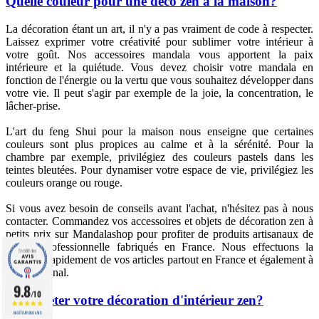
Quelle couleur pour une déco zen à la maison?
La décoration étant un art, il n'y a pas vraiment de code à respecter.
Laissez exprimer votre créativité pour sublimer votre intérieur à
votre goût. Nos accessoires mandala vous apportent la paix
intérieure et la quiétude. Vous devez choisir votre mandala en
fonction de l'énergie ou la vertu que vous souhaitez développer dans
votre vie. Il peut s'agir par exemple de la joie, la concentration, le
lâcher-prise.
L'art du feng Shui pour la maison nous enseigne que certaines
couleurs sont plus propices au calme et à la sérénité. Pour la
chambre par exemple, privilégiez des couleurs pastels dans les
teintes bleutées. Pour dynamiser votre espace de vie, privilégiez les
couleurs orange ou rouge.
Si vous avez besoin de conseils avant l'achat, n'hésitez pas à nous
contacter. Commandez vos accessoires et objets de décoration zen à
petits prix sur Mandalashop pour profiter de produits artisanaux de
qualité professionnelle fabriqués en France. Nous effectuons la
livraison rapidement de vos articles partout en France et également à
l'international.
9.8
/10
Où acheter votre décoration d'intérieur zen?
BASÉ SUR 860 AVIS