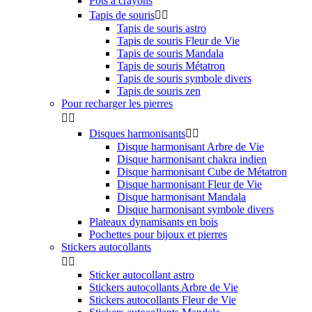
Pots à crayons
Tapis de souris


Tapis de souris astro
Tapis de souris Fleur de Vie
Tapis de souris Mandala
Tapis de souris Métatron
Tapis de souris symbole divers
Tapis de souris zen
Pour recharger les pierres


Disques harmonisants


Disque harmonisant Arbre de Vie
Disque harmonisant chakra indien
Disque harmonisant Cube de Métatron
Disque harmonisant Fleur de Vie
Disque harmonisant Mandala
Disque harmonisant symbole divers
Plateaux dynamisants en bois
Pochettes pour bijoux et pierres
Stickers autocollants


Sticker autocollant astro
Stickers autocollants Arbre de Vie
Stickers autocollants Fleur de Vie