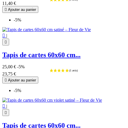
T-shirts femme
2
11,40 €
T-shirts fille
1

Ajouter au panier
T-shirts garçon
1
-5%
Prix
€
€
Symbole

|

7 chakras
6
Ange
2
Tapis de cartes 60x60 cm...
Ankh
1
Arbre de Vie
55
25,00 €
-5%
Aum - Om
14
23,75 €
Bouddha
29
Chakra indien
8

Ajouter au panier
Chouette
4
-5%
Coeur
2
Cube de Métatron
65
Décagone
6

|
Fleur de Lotus
26

Fleur de vie
151
Graine de Vie
18
Tapis de cartes 60x60 cm...
Infini
9