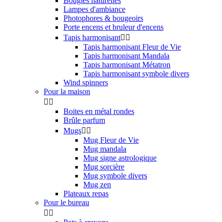
Bougies naturelles
Lampes d'ambiance
Photophores & bougeoirs
Porte encens et bruleur d'encens
Tapis harmonisant


Tapis harmonisant Fleur de Vie
Tapis harmonisant Mandala
Tapis harmonisant Métatron
Tapis harmonisant symbole divers
Wind spinners
Pour la maison


Boites en métal rondes
Brûle parfum
Mugs


Mug Fleur de Vie
Mug mandala
Mug signe astrologique
Mug sorcière
Mug symbole divers
Mug zen
Plateaux repas
Pour le bureau

