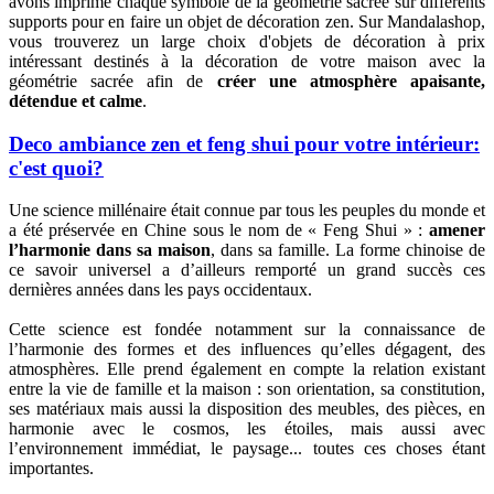
avons imprimé chaque symbole de la géométrie sacrée sur différents
supports pour en faire un objet de décoration zen. Sur Mandalashop,
vous trouverez un large choix d'objets de décoration à prix
intéressant destinés à la décoration de votre maison avec la
géométrie sacrée afin de
créer une atmosphère apaisante,
détendue et calme
.
Deco ambiance zen et feng shui pour votre intérieur:
(3 avis)
c'est quoi?
Une science millénaire était connue par tous les peuples du monde et
a été préservée en Chine sous le nom de « Feng Shui » :
amener
l’harmonie dans sa maison
, dans sa famille. La forme chinoise de
ce savoir universel a d’ailleurs remporté un grand succès ces
dernières années dans les pays occidentaux.
Cette science est fondée notamment sur la connaissance de
l’harmonie des formes et des influences qu’elles dégagent, des
atmosphères. Elle prend également en compte la relation existant
entre la vie de famille et la maison : son orientation, sa constitution,
ses matériaux mais aussi la disposition des meubles, des pièces, en
harmonie avec le cosmos, les étoiles, mais aussi avec
l’environnement immédiat, le paysage... toutes ces choses étant
importantes.