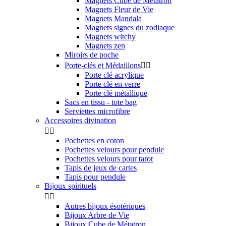
Magnets Cube de Métatron
Magnets Fleur de Vie
Magnets Mandala
Magnets signes du zodiaque
Magnets witchy
Magnets zen
Miroirs de poche
Porte-clés et Médaillons


Porte clé acrylique
Porte clé en verre
Porte clé métallique
Sacs en tissu - tote bag
Serviettes microfibre
Accessoires divination


Pochettes en coton
Pochettes velours pour pendule
Pochettes velours pour tarot
Tapis de jeux de cartes
Tapis pour pendule
Bijoux spirituels


Autres bijoux ésotériques
Bijoux Arbre de Vie
Bijoux Cube de Métatron