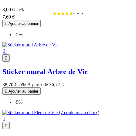
Triple Lune
10
Triquetra
13
8,00 €
-5%
Triskel
19
7,60 €
Unalome
3

Ajouter au panier
Vegvisir
2
Witchy sorcière
16
-5%
Yin Yang
8
plus...
moins

|
Voir les Produits
904

Sticker mural Arbre de Vie
38,70 €
-5%
À partir de
36,77 €

Ajouter au panier
-5%

|
