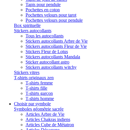
Tapis pour pendule
Pochettes en coton
Pochettes velours pour tarot
Pochettes velours pour pendule
Box spirituelle
Stickers autocollants
Tous les autocollants
Stickers autocollants Arbre de Vie
Stickers autocollants Fleur de Vie
Stickers Fleur de Lotus
Stickers autocollants Mandala
Sticker autocollant astro
Stickers autocollants witchy
Stickers vitres
T-shirts originaux zen
T-shirts femme
T-shirts fille
T-shirts garçon
T-shirts homme
Choisir par symbole
Symboles géométrie sacrée
Articles Arbre de Vie
Articles Chakras indiens
Articles Cube de Métatron
Articles Décagone