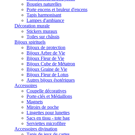
Bougies naturelles
Porte encens et bruleur d'encens
Tapis harmonisant
Lampes d'ambiance
Décoration murale
Stickers muraux
Toiles sur châssis
Bijoux spirituels
Bijoux de protection
Bijoux Arbre de Vie
Bijoux Fleur de Vie
Bijoux Cube de Métatron
Bijoux Graine de Vie
Bijoux Fleur de Lotus
Autres bijoux ésotériques
Accessoires
Coupelle décoratives
Porte-clés et Médaillons
Magnets
Miroirs de poche
Lingettes pour lunettes
Sacs en tissu - tote bag
Serviettes microfibre
Accessoires divination
Tapis de jeux de cartes