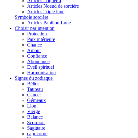
Articles Triquetra
Articles Noeud de sorcière
Articles Triple lune
Symbole sorcière
Articles Papillon Lune
Choisir par intention
Protection
Paix intérieure
Chance
Amour
Confiance
Abondance
Eveil spirituel
Harmonisation
Signes du zodiaque
Bélier
Taureau
Cancer
Gémeaux
Lion
Vierge
Balance
Scorpion
Sagittaire
capricorne