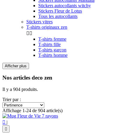
Stickers autocollants Mandala
Stickers autocollants witchy
Stickers Fleur de Lotus
Tous les autocollants
Stickers vitres
T-shirts originaux zen


T-shirts femme
T-shirts fille
T-shirts garçon
T-shirts homme
Afficher plus
Filtres:
Effacer les filtres
Nos articles deco zen
Catégories
Il y a 904 produits.
Accessoires
124
Coupelle décoratives
5
Trier par :
Lingettes pour lunettes
1
Affichage 1-24 de 904 article(s)
Magnets
67
Magnets Cube de Métatron
4

|
Magnets Fleur de Vie
5
Magnets Mandala
20
