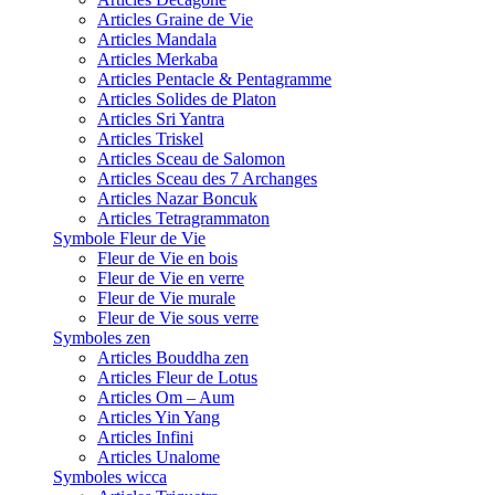
Articles Graine de Vie
Articles Mandala
Articles Merkaba
Articles Pentacle & Pentagramme
Articles Solides de Platon
Articles Sri Yantra
Articles Triskel
Articles Sceau de Salomon
Articles Sceau des 7 Archanges
Articles Nazar Boncuk
Articles Tetragrammaton
Symbole Fleur de Vie
Fleur de Vie en bois
Fleur de Vie en verre
Fleur de Vie murale
Fleur de Vie sous verre
Symboles zen
Articles Bouddha zen
Articles Fleur de Lotus
Articles Om – Aum
Articles Yin Yang
Articles Infini
Articles Unalome
Symboles wicca