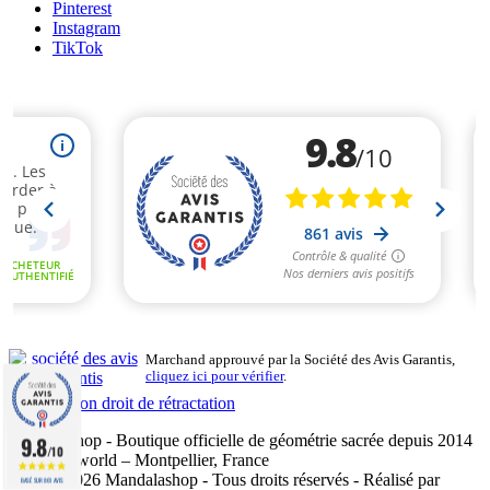
Pinterest
Instagram
TikTok
Marchand approuvé par la Société des Avis Garantis,
cliquez ici pour vérifier
.
Exercer mon droit de rétractation
Mandalashop - Boutique officielle de géométrie sacrée depuis 2014
9.8
/10
- Sarl Uniworld – Montpellier, France
©2014–2026 Mandalashop - Tous droits réservés - Réalisé par
BASÉ SUR 861 AVIS