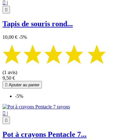

|

Tapis de souris rond...
10,00 €
-5%
(1 avis)
9,50 €

Ajouter au panier
-5%

|

Pot à crayons Pentacle 7...