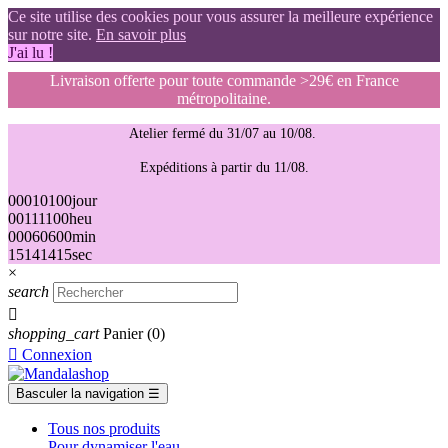
Ce site utilise des cookies pour vous assurer la meilleure expérience
sur notre site.
En savoir plus
J'ai lu !
Livraison offerte pour toute commande >29€ en France
métropolitaine.
Atelier fermé du 31/07 au 10/08.
Expéditions à partir du 11/08.
00
01
01
00
jour
00
11
11
00
heu
00
06
06
00
min
14
13
13
14
sec
×
search

shopping_cart
Panier
(0)

Connexion
Basculer la navigation
☰
Tous nos produits
Pour dynamiser l'eau