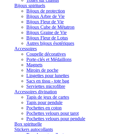
Toiles sur châssis
Bijoux spirituels
Bijoux de protection
Bijoux Arbre de Vie
Bijoux Fleur de Vie
Bijoux Cube de Métatron
Bijoux Graine de Vie
Bijoux Fleur de Lotus
Autres bijoux ésotériques
Accessoires
Coupelle décoratives
Porte-clés et Médaillons
Magnets
Miroirs de poche
Lingettes pour lunettes
Sacs en tissu - tote bag
Serviettes microfibre
Accessoires divination
Tapis de jeux de cartes
Tapis pour pendule
Pochettes en coton
Pochettes velours pour tarot
Pochettes velours pour pendule
Box spirituelle
Stickers autocollants