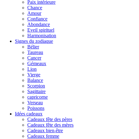
Paix intérieure
Chance
Amour
Confiance
Abondance
Eveil spirituel
Harmonisation
Signes du zodiaque
Bélier
Taureau
Cancer
Gémeaux
Lion
Vierge
Balance
Scorpion
Sagittaire
capricorne
Verseau
Poissons
Idées cadeaux
Cadeaux fête des pères
Cadeaux fête des mères
Cadeaux bien-être
Cadeaux femme