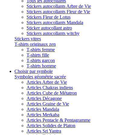
Tous les autocollants
Stickers autocollants Arbre de Vie
Stickers autocollants Fleur de Vie
Stickers Fleur de Lotus
Stickers autocollants Mandala
Sticker autocollant astro
Stickers autocollants witchy
Stickers vitres
T-shirts originaux zen
T-shirts femme
T-shirts fille
T-shirts garçon
T-shirts homme
Choisir par symbole
Symboles géométrie sacrée
Articles Arbre de Vie
Articles Chakras indiens
Articles Cube de Métatron
Articles Décagone
Articles Graine de Vie
Articles Mandala
Articles Merkaba
Articles Pentacle & Pentagramme
Articles Solides de Platon
Articles Sri Yantra