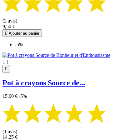
(2 avis)
9,50 €

Ajouter au panier
-5%

|

Pot à crayons Source de...
15,00 €
-5%
(1 avis)
14,25 €