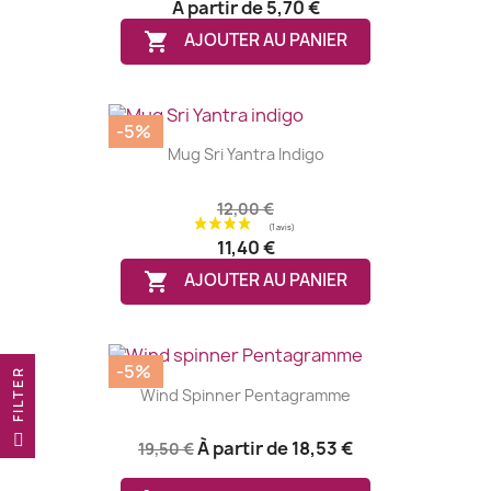
À partir de
5,70 €

AJOUTER AU PANIER
-5%
Mug Sri Yantra Indigo
12,00 €
11,40 €
(2 avis)

AJOUTER AU PANIER
-5%
R
Wind Spinner Pentagramme
F
I
L
T
E
À partir de
18,53 €
19,50 €