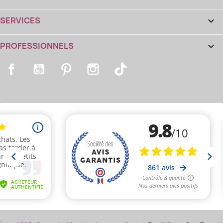
SERVICES

PROFESSIONNELS

Facebook
YouTube
Pinterest
Instagram
TikTok