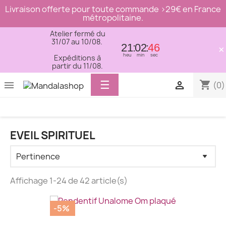
Livraison offerte pour toute commande >29€ en France
métropolitaine.
Atelier fermé du
31/07 au 10/08.
21
02
45
×
heu
min
sec
Expéditions à
partir du 11/08.
Basculer
☰
shopping_cart


(0)
la
navigation
EVEIL SPIRITUEL
Affichage 1-24 de 42 article(s)
-5%