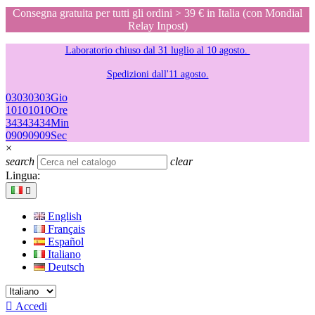
Consegna gratuita per tutti gli ordini > 39 € in Italia (con Mondial
Relay Inpost)
Laboratorio chiuso dal 31 luglio al 10 agosto.
Spedizioni dall'11 agosto.
03
03
03
03
Gio
10
10
10
10
Ore
34
34
34
34
Min
09
09
09
09
Sec
×
search
clear
Lingua:

English
Français
Español
Italiano
Deutsch

Accedi