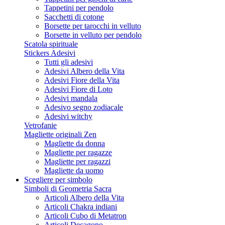
Tappetini per pendolo
Sacchetti di cotone
Borsette per tarocchi in velluto
Borsette in velluto per pendolo
Scatola spirituale
Stickers Adesivi
Tutti gli adesivi
Adesivi Albero della Vita
Adesivi Fiore della Vita
Adesivi Fiore di Loto
Adesivi mandala
Adesivo segno zodiacale
Adesivi witchy
Vetrofanie
Magliette originali Zen
Magliette da donna
Magliette per ragazze
Magliette per ragazzi
Magliette da uomo
Scegliere per simbolo
Simboli di Geometria Sacra
Articoli Albero della Vita
Articoli Chakra indiani
Articoli Cubo di Metatron
Articoli Decagono