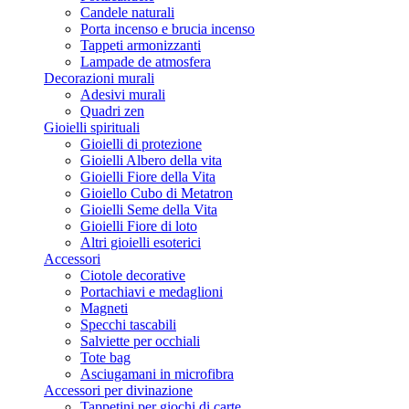
Candele naturali
Porta incenso e brucia incenso
Tappeti armonizzanti
Lampade de atmosfera
Decorazioni murali
Adesivi murali
Quadri zen
Gioielli spirituali
Gioielli di protezione
Gioielli Albero della vita
Gioielli Fiore della Vita
Gioiello Cubo di Metatron
Gioielli Seme della Vita
Gioielli Fiore di loto
Altri gioielli esoterici
Accessori
Ciotole decorative
Portachiavi e medaglioni
Magneti
Specchi tascabili
Salviette per occhiali
Tote bag
Asciugamani in microfibra
Accessori per divinazione
Tappetini per giochi di carte