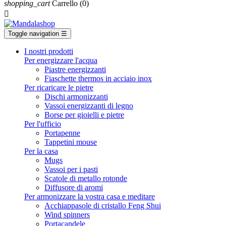
shopping_cart
Carrello
(0)

Toggle navigation
☰
I nostri prodotti
Per energizzare l'acqua
Piastre energizzanti
Fiaschette thermos in acciaio inox
Per ricaricare le pietre
Dischi armonizzanti
Vassoi energizzanti di legno
Borse per gioielli e pietre
Per l'ufficio
Portapenne
Tappetini mouse
Per la casa
Mugs
Vassoi per i pasti
Scatole di metallo rotonde
Diffusore di aromi
Per armonizzare la vostra casa e meditare
Acchiappasole di cristallo Feng Shui
Wind spinners
Portacandele