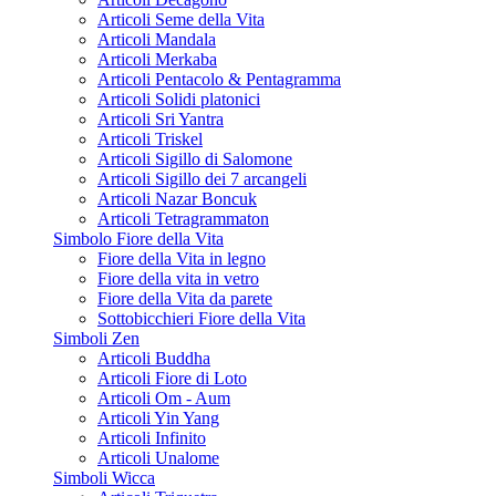
Articoli Seme della Vita
Articoli Mandala
Articoli Merkaba
Articoli Pentacolo & Pentagramma
Articoli Solidi platonici
Articoli Sri Yantra
Articoli Triskel
Articoli Sigillo di Salomone
Articoli Sigillo dei 7 arcangeli
Articoli Nazar Boncuk
Articoli Tetragrammaton
Simbolo Fiore della Vita
Fiore della Vita in legno
Fiore della vita in vetro
Fiore della Vita da parete
Sottobicchieri Fiore della Vita
Simboli Zen
Articoli Buddha
Articoli Fiore di Loto
Articoli Om - Aum
Articoli Yin Yang
Articoli Infinito
Articoli Unalome
Simboli Wicca