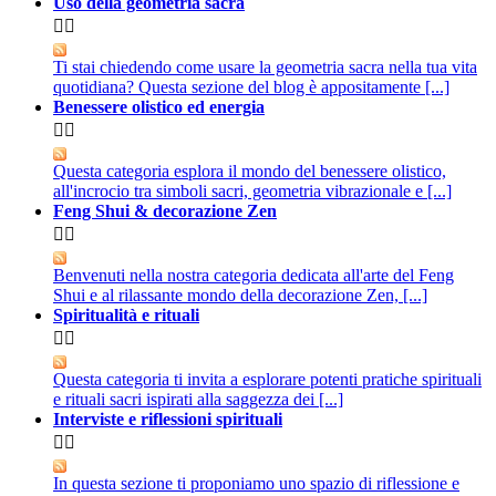
Uso della geometria sacra


Ti stai chiedendo come usare la geometria sacra nella tua vita
quotidiana? Questa sezione del blog è appositamente [...]
Benessere olistico ed energia


Questa categoria esplora il mondo del benessere olistico,
all'incrocio tra simboli sacri, geometria vibrazionale e [...]
Feng Shui & decorazione Zen


Benvenuti nella nostra categoria dedicata all'arte del Feng
Shui e al rilassante mondo della decorazione Zen, [...]
Spiritualità e rituali


Questa categoria ti invita a esplorare potenti pratiche spirituali
e rituali sacri ispirati alla saggezza dei [...]
Interviste e riflessioni spirituali


In questa sezione ti proponiamo uno spazio di riflessione e