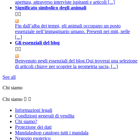
apertura, attraverso interviste ispiranti e articoli [...]
Significato simbolico degli animali


Fin dall’alba dei tempi, gli animali occupano un posto
essenziale nell’immaginario umano. Presenti nei miti, nelle
[...]
Gli essenziali del blog


Benvenuto negli essenziali del blog.Qui troverai una selezione
di articoli chiave per scoprire la geometria sacra, [...]
See all
Chi siamo
Chi siamo


Informazioni legali
Condizioni generali di vendita
Chi siamo?
Protezione dei dati
Mandalashop catalogo tutti i mandala
Negozio esoterico