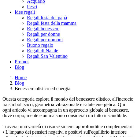
Acquario
Pesci
Idee regali
Regali festa del papà
Regali festa della mamma
Regali benessere
Regali per donne
Regali per uomoni
Buono regalo
Regali di Natale
Regali San Valentino
Promos
Blog
Home
Blog
Benessere olistico ed energia
Questa categoria esplora il mondo del benessere olistico, all'incrocio
tra simboli sacri, geometria vibrazionale e salute energetica. Qui
ogni articolo vi accompagna in un approccio globale al benessere,
dove corpo, mente e anima sono considerati un tutto inscindibile.
Troverai una varietà di risorse su temi approfonditi e complementari:
• L'impatto dei pensieri negativi e positivi sull'equilibrio interiore