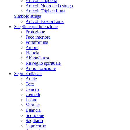
Articoli Triquetra
Articoli Nodo della strega
Articoli Triplice Luna
Simbolo strega
Articoli Falena Luna
Scegliere per intenzione
Protezione
Pace interiore
Portafortuna
Amore
Fiducia
Abbondanza
Risveglio spirituale
Armonizzazione
Segni zodiacali
Ariete
Toro
Cancro
Gemelli
Leone
Vergine
Bilancia
Scorpione
Sagittario
Capricorno