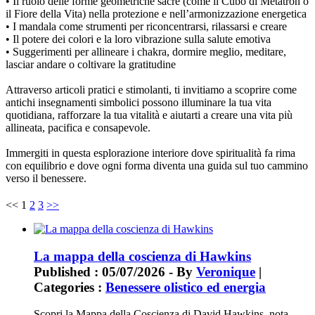
• Il ruolo delle forme geometriche sacre (come il Cubo di Metatron o
il Fiore della Vita) nella protezione e nell’armonizzazione energetica
• I mandala come strumenti per riconcentrarsi, rilassarsi e creare
• Il potere dei colori e la loro vibrazione sulla salute emotiva
• Suggerimenti per allineare i chakra, dormire meglio, meditare,
lasciar andare o coltivare la gratitudine
Attraverso articoli pratici e stimolanti, ti invitiamo a scoprire come
antichi insegnamenti simbolici possono illuminare la tua vita
quotidiana, rafforzare la tua vitalità e aiutarti a creare una vita più
allineata, pacifica e consapevole.
Immergiti in questa esplorazione interiore dove spiritualità fa rima
con equilibrio e dove ogni forma diventa una guida sul tuo cammino
verso il benessere.
<<
1
2
3
>>
La mappa della coscienza di Hawkins
Published : 05/07/2026 - By
Veronique
|
Categories :
Benessere olistico ed energia
Scopri la Mappa della Coscienza di David Hawkins, nota