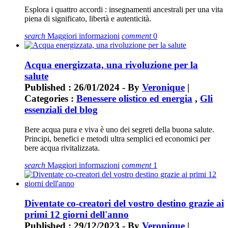
Esplora i quattro accordi : insegnamenti ancestrali per una vita
piena di significato, libertà e autenticità.
search
Maggiori informazioni
comment
0
Acqua energizzata, una rivoluzione per la
salute
Published : 26/01/2024 - By
Veronique
|
Categories :
Benessere olistico ed energia
,
Gli
essenziali del blog
Bere acqua pura e viva è uno dei segreti della buona salute.
Principi, benefici e metodi ultra semplici ed economici per
bere acqua rivitalizzata.
search
Maggiori informazioni
comment
1
Diventate co-creatori del vostro destino grazie ai
primi 12 giorni dell'anno
Published : 29/12/2023 - By
Veronique
|