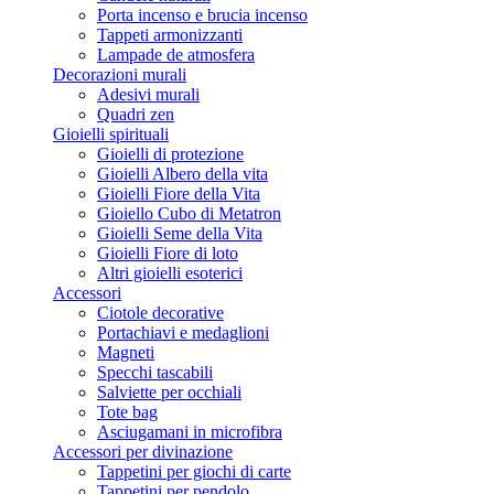
Porta incenso e brucia incenso
Tappeti armonizzanti
Lampade de atmosfera
Decorazioni murali
Adesivi murali
Quadri zen
Gioielli spirituali
Gioielli di protezione
Gioielli Albero della vita
Gioielli Fiore della Vita
Gioiello Cubo di Metatron
Gioielli Seme della Vita
Gioielli Fiore di loto
Altri gioielli esoterici
Accessori
Ciotole decorative
Portachiavi e medaglioni
Magneti
Specchi tascabili
Salviette per occhiali
Tote bag
Asciugamani in microfibra
Accessori per divinazione
Tappetini per giochi di carte
Tappetini per pendolo