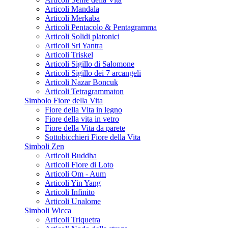
Articoli Mandala
Articoli Merkaba
Articoli Pentacolo & Pentagramma
Articoli Solidi platonici
Articoli Sri Yantra
Articoli Triskel
Articoli Sigillo di Salomone
Articoli Sigillo dei 7 arcangeli
Articoli Nazar Boncuk
Articoli Tetragrammaton
Simbolo Fiore della Vita
Fiore della Vita in legno
Fiore della vita in vetro
Fiore della Vita da parete
Sottobicchieri Fiore della Vita
Simboli Zen
Articoli Buddha
Articoli Fiore di Loto
Articoli Om - Aum
Articoli Yin Yang
Articoli Infinito
Articoli Unalome
Simboli Wicca
Articoli Triquetra