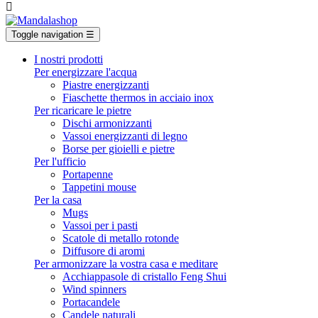

Toggle navigation
☰
I nostri prodotti
Per energizzare l'acqua
Piastre energizzanti
Fiaschette thermos in acciaio inox
Per ricaricare le pietre
Dischi armonizzanti
Vassoi energizzanti di legno
Borse per gioielli e pietre
Per l'ufficio
Portapenne
Tappetini mouse
Per la casa
Mugs
Vassoi per i pasti
Scatole di metallo rotonde
Diffusore di aromi
Per armonizzare la vostra casa e meditare
Acchiappasole di cristallo Feng Shui
Wind spinners
Portacandele
Candele naturali