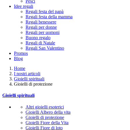
Pesci
Idee regali
Regali festa del papà
Regali festa della mamma
Regali benessere
Regali per donne
Regali per uomoni
Buono regalo
Regali di Natale
Regali San Valentino
Promos
Blog
Home
I nostri articoli
Gioielli spirituali
Gioielli di protezione
Gioielli spirituali
Altri gioielli esoterici
Gioielli Albero della vita
Gioielli di protezione
Gioielli Fiore della Vita
Gioielli Fiore di loto