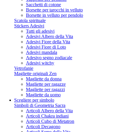
Sacchetti di cotone
Borsette per tarocchi in velluto
Borsette in velluto per pendolo
Scatola spirituale
Stickers Adesivi
Tutti gli adesivi
Adesivi Albero della Vita
Adesivi Fiore della Vita
Adesivi Fiore di Loto
Adesivi mandala
Adesivo segno zodiacale
Adesivi witchy
Vetrofanie
Magliette originali Zen
Magliette da donna
Magliette per ragazze
Magliette per ragazzi
Magliette da uomo
Scegliere per simbolo
Simboli di Geometria Sacra
Articoli Albero della Vita
Articoli Chakra indiani
Articoli Cubo di Metatron
Articoli Decagono
Articoli Seme della Vita