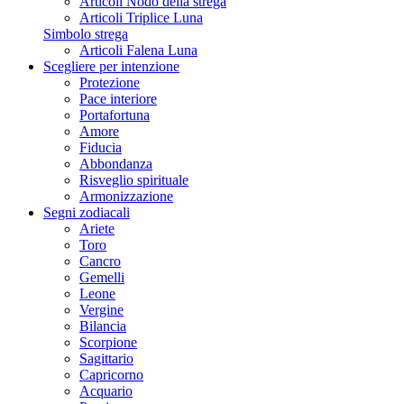
Articoli Nodo della strega
Articoli Triplice Luna
Simbolo strega
Articoli Falena Luna
Scegliere per intenzione
Protezione
Pace interiore
Portafortuna
Amore
Fiducia
Abbondanza
Risveglio spirituale
Armonizzazione
Segni zodiacali
Ariete
Toro
Cancro
Gemelli
Leone
Vergine
Bilancia
Scorpione
Sagittario
Capricorno
Acquario