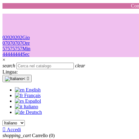
Cons
02
02
02
02
Gio
07
07
07
07
Ore
57
57
57
57
Min
44
44
44
44
Sec
×
search
clear
Lingua:

English
Français
Español
Italiano
Deutsch

Accedi
shopping_cart
Carrello
(0)