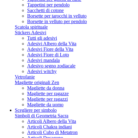
Tappetini per pendolo
Sacchetti di cotone
Borsette per tarocchi in velluto
Borsette in velluto per pendolo
Scatola spirituale
Stickers Adesivi
Tutti gli adesivi
Adesivi Albero della Vita
Adesivi Fiore della Vita
Adesivi Fiore di Loto
Adesivi mandala
Adesivo segno zodiacale
Adesivi witchy
Vetrofanie
Magliette originali Zen
Magliette da donna
Magliette per ragazze
Magliette per ragazzi
Magliette da uomo
Scegliere per simbolo
Simboli di Geometria Sacra
Articoli Albero della Vita
Articoli Chakra indiani
Articoli Cubo di Metatron
Articoli Decagono