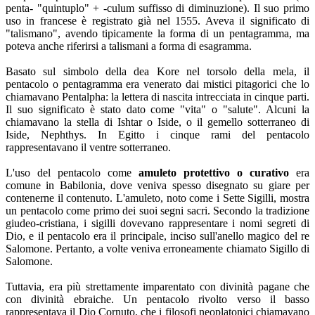
penta- "quintuplo" + -culum suffisso di diminuzione). Il suo primo
uso in francese è registrato già nel 1555. Aveva il significato di
"talismano", avendo tipicamente la forma di un pentagramma, ma
poteva anche riferirsi a talismani a forma di esagramma.
Basato sul simbolo della dea Kore nel torsolo della mela, il
pentacolo o pentagramma era venerato dai mistici pitagorici che lo
chiamavano Pentalpha: la lettera di nascita intrecciata in cinque parti.
Il suo significato è stato dato come "vita" o "salute". Alcuni la
chiamavano la stella di Ishtar o Iside, o il gemello sotterraneo di
Iside, Nephthys. In Egitto i cinque rami del pentacolo
rappresentavano il ventre sotterraneo.
L'uso del pentacolo come
amuleto protettivo o curativo
era
comune in Babilonia, dove veniva spesso disegnato su giare per
contenerne il contenuto. L'amuleto, noto come i Sette Sigilli, mostra
un pentacolo come primo dei suoi segni sacri. Secondo la tradizione
giudeo-cristiana, i sigilli dovevano rappresentare i nomi segreti di
Dio, e il pentacolo era il principale, inciso sull'anello magico del re
Salomone. Pertanto, a volte veniva erroneamente chiamato Sigillo di
Salomone.
Tuttavia, era più strettamente imparentato con divinità pagane che
con divinità ebraiche. Un pentacolo rivolto verso il basso
rappresentava il Dio Cornuto, che i filosofi neoplatonici chiamavano