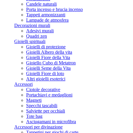
Candele naturali
Porta incenso e brucia incenso
Tappeti armonizzanti
Lampade de atmosfera
Decorazioni murali
Adesivi murali
Quadri zen
Gioielli spirituali
Gioielli di protezione
Gioielli Albero della vita
Gioielli Fiore della Vita
Gioiello Cubo di Metatron
Gioielli Seme della Vita
Gioielli Fiore di loto
Altri gioielli esoterici
Accessori
Ciotole decorative
Portachiavi e medaglioni
Magneti
Specchi tascabili
Salviette per occhiali
Tote bag
Asciugamani in microfibra
Accessori per divinazione
Tappetini per giochi di carte