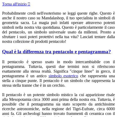
Torna all'inizio

Probabilmente credi nell'esoterismo se leggi queste righe. Questo è
anche il nostro caso su Mandalashop, il tuo specialista in simboli di
geometria sacra. La magia può infatti operare attraverso potenti
simboli nella nostra vita quotidiana. Questo è particolarmente il caso
del pentacolo, un simbolo universale usato da millenni. Pronto a
sfruttare i suoi poteri protettivi nella tua vita? Lasciati tentare dalla
nostra collezione di prodotti pentacolo!
Qual è la differenza tra pentacolo e pentagramma?
Il pentacolo è spesso usato in modo intercambiabile con il
pentagramma. Tuttavia, questi due termini non si riferiscono
esattamente alla stessa realtà. Significa "cinque linee" in greco, il
pentagramma è un antico
simbolo esoterico
che rappresenta una
stella a cinque punte. Il pentacolo è un simbolo che rappresenta la
stessa stella tranne che è in un cerchio.
Il pentacolo è un potente simbolo mistico la cui apparizione risale
alla Mesopotamia circa 3000 anni prima della nostra era. Tuttavia, è
possibile che il pentagramma sia stato scoperto da antichissime
ricerche astronomiche, nella regione del Tigri-Eufrate, circa 6000
anni fa. Gli archeologi hanno trovato frammenti di ceramica con il