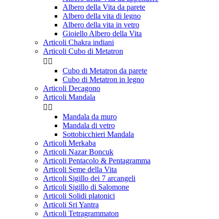
Albero della Vita da parete
Albero della vita di legno
Albero della vita in vetro
Gioiello Albero della Vita
Articoli Chakra indiani
Articoli Cubo di Metatron


Cubo di Metatron da parete
Cubo di Metatron in legno
Articoli Decagono
Articoli Mandala


Mandala da muro
Mandala di vetro
Sottobicchieri Mandala
Articoli Merkaba
Articoli Nazar Boncuk
Articoli Pentacolo & Pentagramma
Articoli Seme della Vita
Articoli Sigillo dei 7 arcangeli
Articoli Sigillo di Salomone
Articoli Solidi platonici
Articoli Sri Yantra
Articoli Tetragrammaton