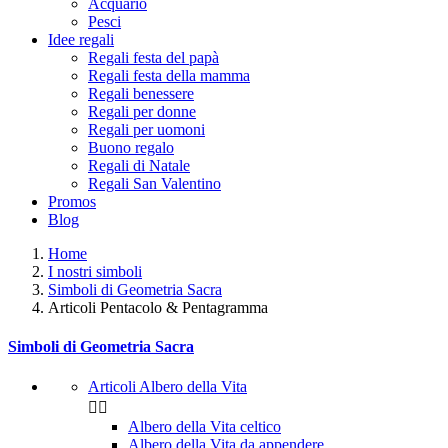
Acquario
Pesci
Idee regali
Regali festa del papà
Regali festa della mamma
Regali benessere
Regali per donne
Regali per uomoni
Buono regalo
Regali di Natale
Regali San Valentino
Promos
Blog
Home
I nostri simboli
Simboli di Geometria Sacra
Articoli Pentacolo & Pentagramma
Simboli di Geometria Sacra
Articoli Albero della Vita


Albero della Vita celtico
Albero della Vita da appendere