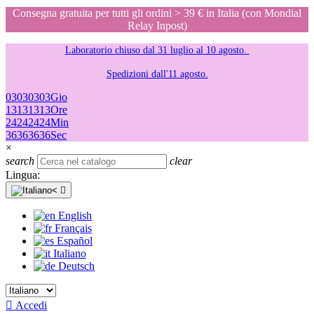
Consegna gratuita per tutti gli ordini > 39 € in Italia (con Mondial
Relay Inpost)
Laboratorio chiuso dal 31 luglio al 10 agosto.
Spedizioni dall'11 agosto.
03
03
03
03
Gio
13
13
13
13
Ore
24
24
24
24
Min
36
36
36
36
Sec
×
search
clear
Lingua:

English
Français
Español
Italiano
Deutsch

Accedi