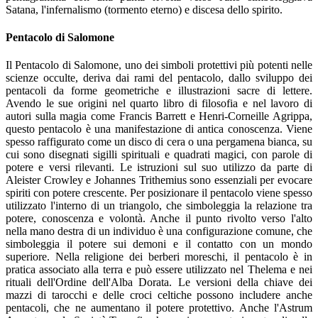
Satana, l'infernalismo (tormento eterno) e discesa dello spirito.
Pentacolo di Salomone
Il Pentacolo di Salomone, uno dei simboli protettivi più potenti nelle
scienze occulte, deriva dai rami del pentacolo, dallo sviluppo dei
pentacoli da forme geometriche e illustrazioni sacre di lettere.
Avendo le sue origini nel quarto libro di filosofia e nel lavoro di
autori sulla magia come Francis Barrett e Henri-Corneille Agrippa,
questo pentacolo è una manifestazione di antica conoscenza. Viene
spesso raffigurato come un disco di cera o una pergamena bianca, su
cui sono disegnati sigilli spirituali e quadrati magici, con parole di
potere e versi rilevanti. Le istruzioni sul suo utilizzo da parte di
Aleister Crowley e Johannes Trithemius sono essenziali per evocare
spiriti con potere crescente. Per posizionare il pentacolo viene spesso
utilizzato l'interno di un triangolo, che simboleggia la relazione tra
potere, conoscenza e volontà. Anche il punto rivolto verso l'alto
nella mano destra di un individuo è una configurazione comune, che
simboleggia il potere sui demoni e il contatto con un mondo
superiore. Nella religione dei berberi moreschi, il pentacolo è in
pratica associato alla terra e può essere utilizzato nel Thelema e nei
rituali dell'Ordine dell'Alba Dorata. Le versioni della chiave dei
mazzi di tarocchi e delle croci celtiche possono includere anche
pentacoli, che ne aumentano il potere protettivo. Anche l'Astrum