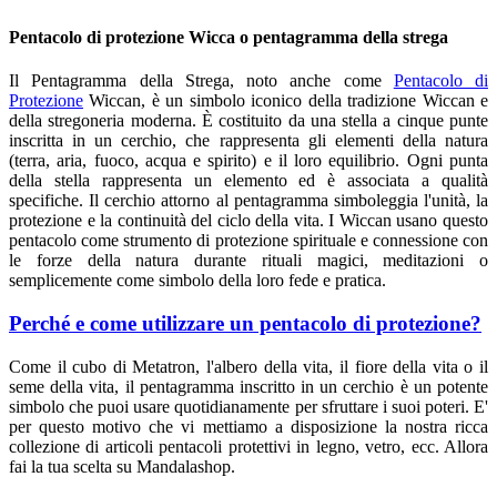
Pentacolo di protezione Wicca o pentagramma della strega
Il Pentagramma della Strega, noto anche come
Pentacolo di
Protezione
Wiccan, è un simbolo iconico della tradizione Wiccan e
della stregoneria moderna. È costituito da una stella a cinque punte
inscritta in un cerchio, che rappresenta gli elementi della natura
(terra, aria, fuoco, acqua e spirito) e il loro equilibrio. Ogni punta
della stella rappresenta un elemento ed è associata a qualità
specifiche. Il cerchio attorno al pentagramma simboleggia l'unità, la
protezione e la continuità del ciclo della vita. I Wiccan usano questo
pentacolo come strumento di protezione spirituale e connessione con
le forze della natura durante rituali magici, meditazioni o
semplicemente come simbolo della loro fede e pratica.
Perché e come utilizzare un pentacolo di protezione?
Come il cubo di Metatron, l'albero della vita, il fiore della vita o il
seme della vita, il pentagramma inscritto in un cerchio è un potente
simbolo che puoi usare quotidianamente per sfruttare i suoi poteri. E'
per questo motivo che vi mettiamo a disposizione la nostra ricca
collezione di articoli pentacoli protettivi in legno, vetro, ecc. Allora
fai la tua scelta su Mandalashop.