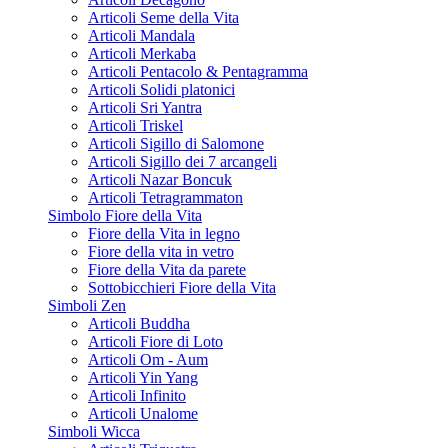
Articoli Seme della Vita
Articoli Mandala
Articoli Merkaba
Articoli Pentacolo & Pentagramma
Articoli Solidi platonici
Articoli Sri Yantra
Articoli Triskel
Articoli Sigillo di Salomone
Articoli Sigillo dei 7 arcangeli
Articoli Nazar Boncuk
Articoli Tetragrammaton
Simbolo Fiore della Vita
Fiore della Vita in legno
Fiore della vita in vetro
Fiore della Vita da parete
Sottobicchieri Fiore della Vita
Simboli Zen
Articoli Buddha
Articoli Fiore di Loto
Articoli Om - Aum
Articoli Yin Yang
Articoli Infinito
Articoli Unalome
Simboli Wicca