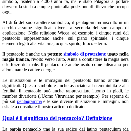
simbolo, risalenti a 4.000 anni fa, ma è stato Pitagora a portare
davvero la stella a cinque punte alla posizione di rilievo che occupa
oggi.
Al di là del suo carattere simbolico, il pentagramma inscritto in un
cerchio assume significati diversi a seconda del suo campo di
applicazione. Nella religione Wicca, ad esempio, i cinque rami del
pentacolo rappresentano anche, sul piano spirituale, i cinque
elementi legati alla vita: aria, acqua, spirito, fuoco e terra.
Il pentacolo è anche un
potente
simbolo di protezione
usato nella
magia bianca
, rivolto verso l'alto. Aiuta a combattere la magia nera
e le forze del male. Il pentacolo è anche usato come talismano per
allontanare le cattive energie.
Le illustrazioni e le immagini del pentacolo hanno anche altri
significati. Questo simbolo è anche associato alla femminilità e alla
fertilità. Il pentacolo può anche rappresentare l'uomo in piedi, le
membra divaricate (l'Uomo Vitruviano per esempio). Per saperne di
più sul
pentagramma
e le sue diverse illustrazioni e immagini, non
esitate a consultare il nostro articolo dedicato.
Qual è il significato del pentacolo? Definizione
La parola pentacolo trae la sua radice dal latino pentaculum (da