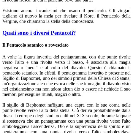
Esistono ancora incantesimi che usano il pentacolo. Gli zingari
tagliano di nuovo la mela per rivelare il Kore, il Pentacolo della
Vergine, che chiamano la stella della conoscenza.
Quali sono i diversi Pentacoli?
Il Pentacolo satanico o rovesciato
A volte la figura invertita del pentagramma, con due punte rivolte
verso l'alto e una rivolta verso il basso, è associata alla magia
negativa o "nera" e al culto del diavolo. Questo è chiamato il
pentacolo satanico. In effetti, il pentagramma invertito è presente nel
Sigillo di Baphomet, uno dei simboli primari della Chiesa di Satana,
un'organizzazione atea che evoca nelle sue immagini il diavolo visto
nel cristianesimo ma non adora alcun dio o essere né richiede il suo
membri per eseguire rituali, magici o altro.
Il sigillo di Baphomet raffigura una capra con le sue corna nelle
punte rivolte verso l'alto della stella. Ciò deriva probabilmente dalla
rinascita europea degli studi occulti nel XIX secolo, durante la quale
si sosteneva che un pentagramma con una punta rivolta verso l'alto
simboleggiava l'ascendenza, Dio e la supremazia dello spirito e un
pentagramma con una punta rivolta verso l'alto simboleggiava