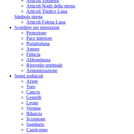
Articoli Triquetra
Articoli Nodo della strega
Articoli Triplice Luna
Simbolo strega
Articoli Falena Luna
Scegliere per intenzione
Protezione
Pace interiore
Portafortuna
Amore
Fiducia
Abbondanza
Risveglio spirituale
Armonizzazione
Segni zodiacali
Ariete
Toro
Cancro
Gemelli
Leone
Vergine
Bilancia
Scorpione
Sagittario
Capricorno