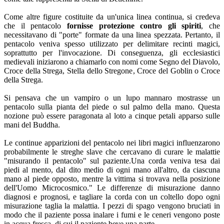
Come altre figure costituite da un'unica linea continua, si credeva
che il pentacolo
fornisse protezione contro gli spiriti
, che
necessitavano di "porte" formate da una linea spezzata. Pertanto, il
pentacolo veniva spesso utilizzato per delimitare recinti magici,
soprattutto per l'invocazione. Di conseguenza, gli ecclesiastici
medievali iniziarono a chiamarlo con nomi come Segno del Diavolo,
Croce della Strega, Stella dello Stregone, Croce del Goblin o Croce
della Strega.
Si pensava che un vampiro o un lupo mannaro mostrasse un
pentacolo sulla pianta del piede o sul palmo della mano. Questa
nozione può essere paragonata al loto a cinque petali apparso sulle
mani del Buddha.
Le continue apparizioni del pentacolo nei libri magici influenzarono
probabilmente le streghe slave che cercavano di curare le malattie
"misurando il pentacolo" sul paziente.Una corda veniva tesa dai
piedi al mento, dal dito medio di ogni mano all'altro, da ciascuna
mano al piede opposto, mentre la vittima si trovava nella posizione
dell'Uomo Microcosmico." Le differenze di misurazione danno
diagnosi e prognosi, e tagliare la corda con un coltello dopo ogni
misurazione taglia la malattia. I pezzi di spago vengono bruciati in
modo che il paziente possa inalare i fumi e le ceneri vengono poste
in acqua fresca, di cui il paziente beve una parte.