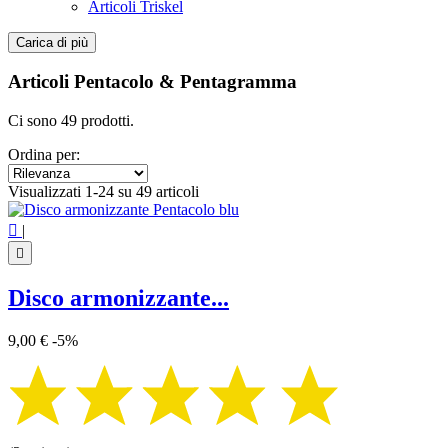
Articoli Triskel
Carica di più
Filtri:
Cancella filtri
Articoli Pentacolo & Pentagramma
Prezzo
€
€
Ci sono 49 prodotti.
Simbolo
Ordina per:
Fasi lunari
2
Visualizzati 1-24 su 49 articoli
Luna
1
Nazar Boncuk
1

|
Ouroboros
3
Pentagramma - Pentacolo
43

Ruota dell'anno Wicca
1
Sigillo di Salomone
2
Disco armonizzante...
Triplice luna
2
9,00 €
-5%
Visualizza i prodotti a
49