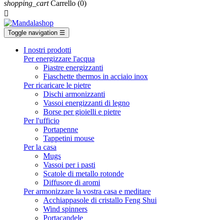
shopping_cart
Carrello
(0)

Toggle navigation
☰
I nostri prodotti
Per energizzare l'acqua
Piastre energizzanti
Fiaschette thermos in acciaio inox
Per ricaricare le pietre
Dischi armonizzanti
Vassoi energizzanti di legno
Borse per gioielli e pietre
Per l'ufficio
Portapenne
Tappetini mouse
Per la casa
Mugs
Vassoi per i pasti
Scatole di metallo rotonde
Diffusore di aromi
Per armonizzare la vostra casa e meditare
Acchiappasole di cristallo Feng Shui
Wind spinners
Portacandele