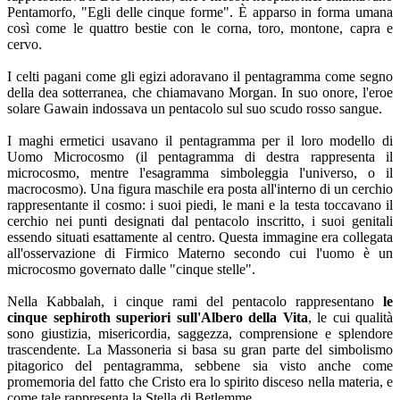
Pentamorfo, "Egli delle cinque forme". È apparso in forma umana
così come le quattro bestie con le corna, toro, montone, capra e
cervo.
I celti pagani come gli egizi adoravano il pentagramma come segno
della dea sotterranea, che chiamavano Morgan. In suo onore, l'eroe
solare Gawain indossava un pentacolo sul suo scudo rosso sangue.
I maghi ermetici usavano il pentagramma per il loro modello di
Uomo Microcosmo (il pentagramma di destra rappresenta il
microcosmo, mentre l'esagramma simboleggia l'universo, o il
macrocosmo). Una figura maschile era posta all'interno di un cerchio
rappresentante il cosmo: i suoi piedi, le mani e la testa toccavano il
cerchio nei punti designati dal pentacolo inscritto, i suoi genitali
essendo situati esattamente al centro. Questa immagine era collegata
all'osservazione di Firmico Materno secondo cui l'uomo è un
microcosmo governato dalle "cinque stelle".
Nella Kabbalah, i cinque rami del pentacolo rappresentano
le
cinque sephiroth superiori sull'Albero della Vita
, le cui qualità
sono giustizia, misericordia, saggezza, comprensione e splendore
trascendente. La Massoneria si basa su gran parte del simbolismo
pitagorico del pentagramma, sebbene sia visto anche come
promemoria del fatto che Cristo era lo spirito disceso nella materia, e
come tale rappresenta la Stella di Betlemme.