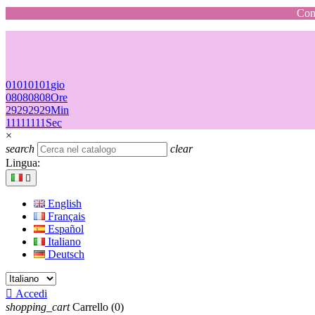
Cons
01
01
01
01
gio
08
08
08
08
Ore
29
29
29
29
Min
11
11
11
11
Sec
×
search
clear
Lingua:

English
Français
Español
Italiano
Deutsch

Accedi
shopping_cart
Carrello
(0)