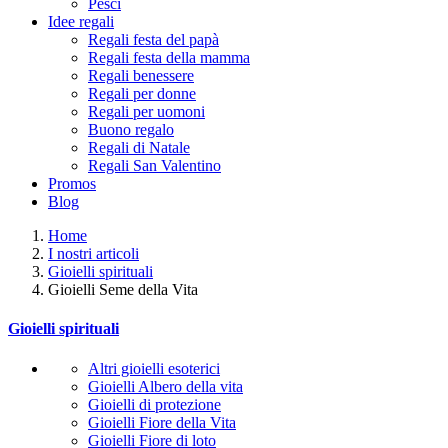
Pesci
Idee regali
Regali festa del papà
Regali festa della mamma
Regali benessere
Regali per donne
Regali per uomoni
Buono regalo
Regali di Natale
Regali San Valentino
Promos
Blog
Home
I nostri articoli
Gioielli spirituali
Gioielli Seme della Vita
Gioielli spirituali
Altri gioielli esoterici
Gioielli Albero della vita
Gioielli di protezione
Gioielli Fiore della Vita
Gioielli Fiore di loto