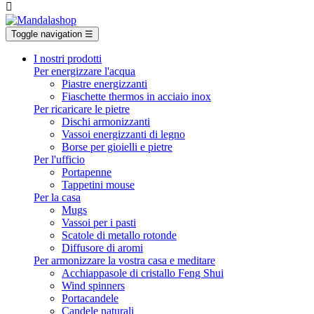

Toggle navigation
☰
I nostri prodotti
Per energizzare l'acqua
Piastre energizzanti
Fiaschette thermos in acciaio inox
Per ricaricare le pietre
Dischi armonizzanti
Vassoi energizzanti di legno
Borse per gioielli e pietre
Per l'ufficio
Portapenne
Tappetini mouse
Per la casa
Mugs
Vassoi per i pasti
Scatole di metallo rotonde
Diffusore di aromi
Per armonizzare la vostra casa e meditare
Acchiappasole di cristallo Feng Shui
Wind spinners
Portacandele
Candele naturali