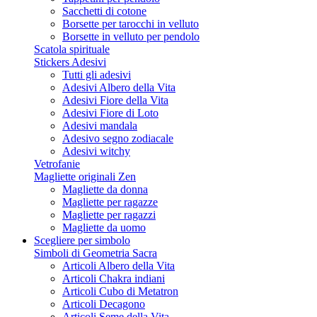
Sacchetti di cotone
Borsette per tarocchi in velluto
Borsette in velluto per pendolo
Scatola spirituale
Stickers Adesivi
Tutti gli adesivi
Adesivi Albero della Vita
Adesivi Fiore della Vita
Adesivi Fiore di Loto
Adesivi mandala
Adesivo segno zodiacale
Adesivi witchy
Vetrofanie
Magliette originali Zen
Magliette da donna
Magliette per ragazze
Magliette per ragazzi
Magliette da uomo
Scegliere per simbolo
Simboli di Geometria Sacra
Articoli Albero della Vita
Articoli Chakra indiani
Articoli Cubo di Metatron
Articoli Decagono
Articoli Seme della Vita