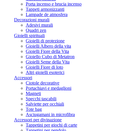
Porta incenso e brucia incenso
Tappeti armonizzanti
Lampade de atmosfera
Decorazioni murali
Adesivi murali
Quadri zen
Gioielli spirituali
Gioielli di protezione
Gioielli Albero della vita
Gioielli Fiore della Vita
Gioiello Cubo di Metatron
Gioielli Seme della Vita
Gioielli Fiore di loto
Altri gioielli esoterici
Accessori
Ciotole decorative
Portachiavi e medaglioni
Magneti
Specchi tascabili
Salviette per occhiali
Tote bag
Asciugamani in microfibra
Accessori per divinazione
Tappetini per giochi di carte
Tappetini per pendolo