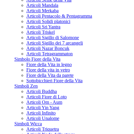
Articoli Mandala
Articoli Merkaba
Articoli Pentacolo & Pentagramma
Articoli Solidi platonici
Articoli Sri Yantra
Articoli Triskel
Articoli Sigillo di Salomone
Articoli Sigillo dei 7 arcangeli
Articoli Nazar Boncuk
Articoli Tetragrammaton
Simbolo Fiore della Vita
Fiore della Vita in legno
Fiore della vita in vetro
Fiore della Vita da parete
Sottobicchieri Fiore della Vita
Simboli Zen
Articoli Buddha
Articoli Fiore di Loto
Articoli Om - Aum
Articoli Yin Yang
Articoli Infinito
Articoli Unalome
Simboli Wicca
Articoli Triquetra