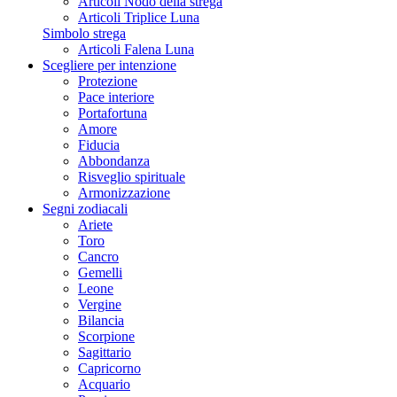
Articoli Nodo della strega
Articoli Triplice Luna
Simbolo strega
Articoli Falena Luna
Scegliere per intenzione
Protezione
Pace interiore
Portafortuna
Amore
Fiducia
Abbondanza
Risveglio spirituale
Armonizzazione
Segni zodiacali
Ariete
Toro
Cancro
Gemelli
Leone
Vergine
Bilancia
Scorpione
Sagittario
Capricorno
Acquario