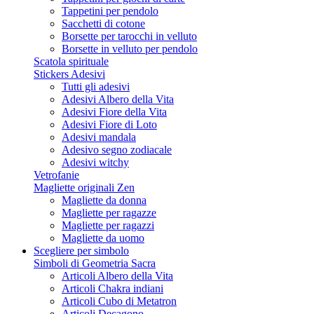
Tappetini per pendolo
Sacchetti di cotone
Borsette per tarocchi in velluto
Borsette in velluto per pendolo
Scatola spirituale
Stickers Adesivi
Tutti gli adesivi
Adesivi Albero della Vita
Adesivi Fiore della Vita
Adesivi Fiore di Loto
Adesivi mandala
Adesivo segno zodiacale
Adesivi witchy
Vetrofanie
Magliette originali Zen
Magliette da donna
Magliette per ragazze
Magliette per ragazzi
Magliette da uomo
Scegliere per simbolo
Simboli di Geometria Sacra
Articoli Albero della Vita
Articoli Chakra indiani
Articoli Cubo di Metatron
Articoli Decagono