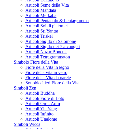
Articoli Seme della Vita
Articoli Mandala
Articoli Merkaba
Articoli Pentacolo & Pentagramma
Articoli Solidi platonici
Articoli Sri Yantra
Articoli Triskel
Articoli Sigillo di Salomone
Articoli Sigillo dei 7 arcangeli
Articoli Nazar Boncuk
Articoli Tetragrammaton
Simbolo Fiore della Vita
Fiore della Vita in legno
Fiore della vita in vetro
Fiore della Vita da parete
Sottobicchieri Fiore della Vita
Simboli Zen
Articoli Buddha
Articoli Fiore di Loto
Articoli Om - Aum
Articoli Yin Yang
Articoli Infinito
Articoli Unalome
Simboli Wicca