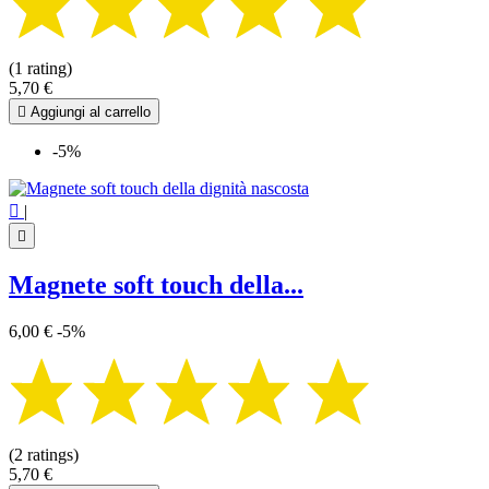
(1 rating)
5,70 €

Aggiungi al carrello
-5%

|

Magnete soft touch della...
6,00 €
-5%
(2 ratings)
5,70 €