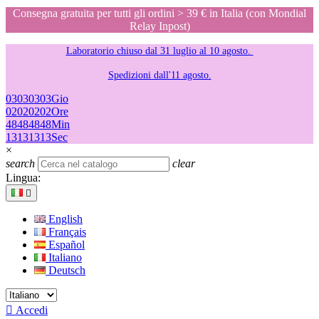
Consegna gratuita per tutti gli ordini > 39 € in Italia (con Mondial
Relay Inpost)
Laboratorio chiuso dal 31 luglio al 10 agosto.
Spedizioni dall'11 agosto.
03
03
03
03
Gio
02
02
02
02
Ore
48
48
48
48
Min
13
13
13
13
Sec
×
search
clear
Lingua:

English
Français
Español
Italiano
Deutsch

Accedi