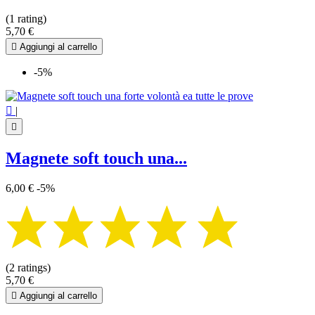
Infinito
1
(1 rating)
Mandala
20
5,70 €
Nodo della strega
2

Aggiungi al carrello
Pentagramma - Pentacolo
2
Segno zodiacale
12
-5%
Strega
8
Triplice luna
2

|
Visualizza i prodotti a
67

Magnete soft touch una...
6,00 €
-5%
(2 ratings)
5,70 €

Aggiungi al carrello