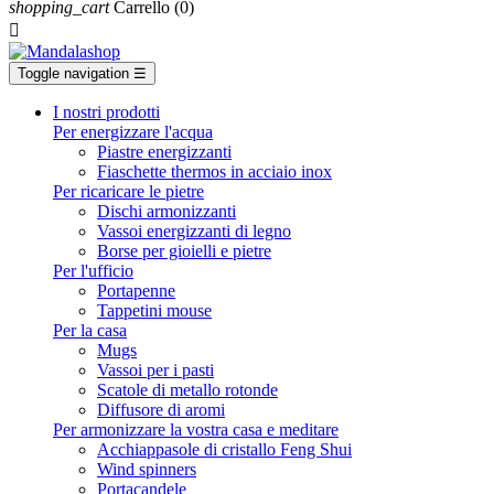
shopping_cart
Carrello
(0)

Toggle navigation
☰
I nostri prodotti
Per energizzare l'acqua
Piastre energizzanti
Fiaschette thermos in acciaio inox
Per ricaricare le pietre
Dischi armonizzanti
Vassoi energizzanti di legno
Borse per gioielli e pietre
Per l'ufficio
Portapenne
Tappetini mouse
Per la casa
Mugs
Vassoi per i pasti
Scatole di metallo rotonde
Diffusore di aromi
Per armonizzare la vostra casa e meditare
Acchiappasole di cristallo Feng Shui
Wind spinners
Portacandele