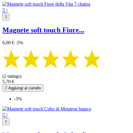

|

Magnete soft touch Fiore...
6,00 €
-5%
(2 ratings)
5,70 €

Aggiungi al carrello
-5%

|
