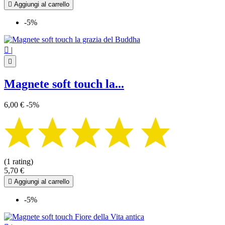

Aggiungi al carrello
-5%

|

Magnete soft touch la...
6,00 €
-5%
(1 rating)
5,70 €

Aggiungi al carrello
-5%