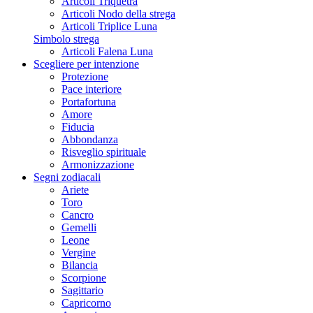
Articoli Triquetra
Articoli Nodo della strega
Articoli Triplice Luna
Simbolo strega
Articoli Falena Luna
Scegliere per intenzione
Protezione
Pace interiore
Portafortuna
Amore
Fiducia
Abbondanza
Risveglio spirituale
Armonizzazione
Segni zodiacali
Ariete
Toro
Cancro
Gemelli
Leone
Vergine
Bilancia
Scorpione
Sagittario
Capricorno