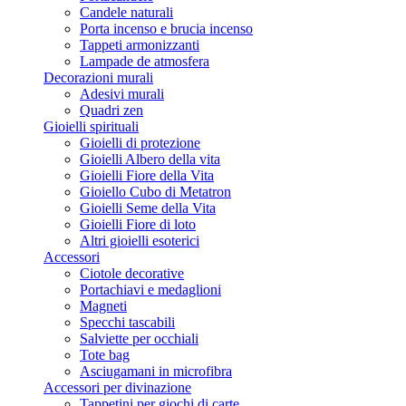
Candele naturali
Porta incenso e brucia incenso
Tappeti armonizzanti
Lampade de atmosfera
Decorazioni murali
Adesivi murali
Quadri zen
Gioielli spirituali
Gioielli di protezione
Gioielli Albero della vita
Gioielli Fiore della Vita
Gioiello Cubo di Metatron
Gioielli Seme della Vita
Gioielli Fiore di loto
Altri gioielli esoterici
Accessori
Ciotole decorative
Portachiavi e medaglioni
Magneti
Specchi tascabili
Salviette per occhiali
Tote bag
Asciugamani in microfibra
Accessori per divinazione
Tappetini per giochi di carte