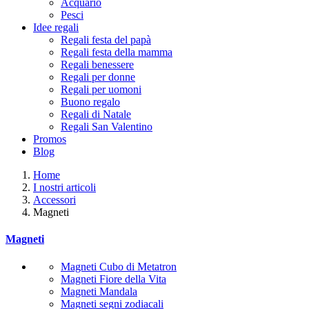
Acquario
Pesci
Idee regali
Regali festa del papà
Regali festa della mamma
Regali benessere
Regali per donne
Regali per uomoni
Buono regalo
Regali di Natale
Regali San Valentino
Promos
Blog
Home
I nostri articoli
Accessori
Magneti
Magneti
Magneti Cubo di Metatron
Magneti Fiore della Vita
Magneti Mandala
Magneti segni zodiacali