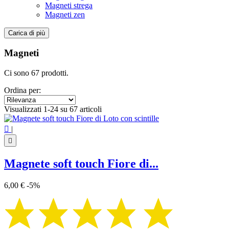
Magneti strega
Magneti zen
Carica di più
Filtri:
Cancella filtri
Magneti
Categorie
Ci sono 67 prodotti.
Magneti Cubo di Metatron
4
Magneti Fiore della Vita
5
Ordina per:
Magneti Mandala
20
Visualizzati 1-24 su 67 articoli
Magneti segni zodiacali
12
Magneti strega
13

|
Magneti zen
12

Prezzo
€
€
Magnete soft touch Fiore di...
Simbolo
6,00 €
-5%
Albero della vita
3
Buddha
6
Cubo di Metatron
4
Fiore della vita
5
Fiore di Loto
2