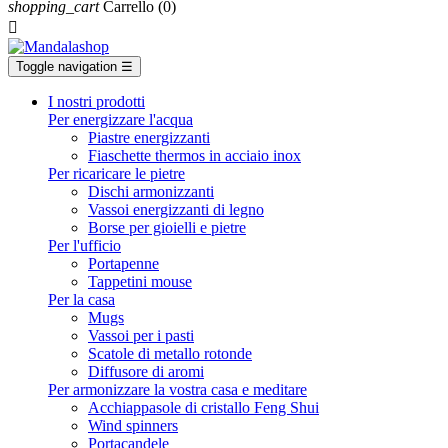
shopping_cart
Carrello
(0)

Toggle navigation
☰
I nostri prodotti
Per energizzare l'acqua
Piastre energizzanti
Fiaschette thermos in acciaio inox
Per ricaricare le pietre
Dischi armonizzanti
Vassoi energizzanti di legno
Borse per gioielli e pietre
Per l'ufficio
Portapenne
Tappetini mouse
Per la casa
Mugs
Vassoi per i pasti
Scatole di metallo rotonde
Diffusore di aromi
Per armonizzare la vostra casa e meditare
Acchiappasole di cristallo Feng Shui
Wind spinners
Portacandele