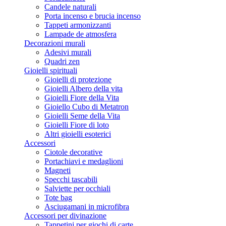
Candele naturali
Porta incenso e brucia incenso
Tappeti armonizzanti
Lampade de atmosfera
Decorazioni murali
Adesivi murali
Quadri zen
Gioielli spirituali
Gioielli di protezione
Gioielli Albero della vita
Gioielli Fiore della Vita
Gioiello Cubo di Metatron
Gioielli Seme della Vita
Gioielli Fiore di loto
Altri gioielli esoterici
Accessori
Ciotole decorative
Portachiavi e medaglioni
Magneti
Specchi tascabili
Salviette per occhiali
Tote bag
Asciugamani in microfibra
Accessori per divinazione
Tappetini per giochi di carte