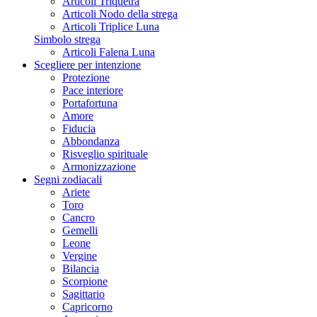
Articoli Triquetra
Articoli Nodo della strega
Articoli Triplice Luna
Simbolo strega
Articoli Falena Luna
Scegliere per intenzione
Protezione
Pace interiore
Portafortuna
Amore
Fiducia
Abbondanza
Risveglio spirituale
Armonizzazione
Segni zodiacali
Ariete
Toro
Cancro
Gemelli
Leone
Vergine
Bilancia
Scorpione
Sagittario
Capricorno