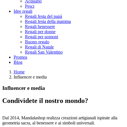
Acquario
Pesci
Idee regali
Regali festa del papà
Regali festa della mamma
Regali benessere
Regali per donne
Regali per uomoni
Buono regalo
Regali di Natale
Regali San Valentino
Promos
Blog
Home
Influencer e media
Influencer e media
Condividete il nostro mondo?
Dal 2014, Mandalashop realizza creazioni artigianali ispirate alla
geometria sacra, al benessere e ai simboli universali.