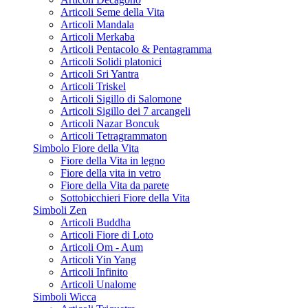
Articoli Seme della Vita
Articoli Mandala
Articoli Merkaba
Articoli Pentacolo & Pentagramma
Articoli Solidi platonici
Articoli Sri Yantra
Articoli Triskel
Articoli Sigillo di Salomone
Articoli Sigillo dei 7 arcangeli
Articoli Nazar Boncuk
Articoli Tetragrammaton
Simbolo Fiore della Vita
Fiore della Vita in legno
Fiore della vita in vetro
Fiore della Vita da parete
Sottobicchieri Fiore della Vita
Simboli Zen
Articoli Buddha
Articoli Fiore di Loto
Articoli Om - Aum
Articoli Yin Yang
Articoli Infinito
Articoli Unalome
Simboli Wicca