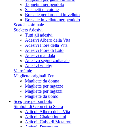
Tappetini per pendolo
Sacchetti di cotone
Borsette per tarocchi in velluto
Borsette in velluto per pendolo
Scatola spirituale
Stickers Adesivi
Tutti gli adesivi
Adesivi Albero della Vita
Adesivi Fiore della Vita
Adesivi Fiore di Loto
Adesivi mandala
Adesivo segno zodiacale
Adesivi witchy
Vetrofanie
Magliette originali Zen
Magliette da donna
Magliette per ragazze
Magliette per ragazzi
Magliette da uomo
Scegliere per simbolo
Simboli di Geometria Sacra
Articoli Albero della Vita
Articoli Chakra indiani
Articoli Cubo di Metatron
Articoli Decagono