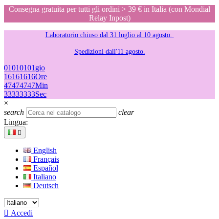
Consegna gratuita per tutti gli ordini > 39 € in Italia (con Mondial
Relay Inpost)
Laboratorio chiuso dal 31 luglio al 10 agosto.
Spedizioni dall'11 agosto.
01
01
01
01
gio
16
16
16
16
Ore
47
47
47
47
Min
33
33
33
33
Sec
×
search
clear
Lingua:

English
Français
Español
Italiano
Deutsch

Accedi