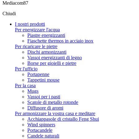
Mediacom87
Chiudi
I nostri prodotti
Per energizzare l'acqua
Piastre energizzanti
Fiaschette thermos in acciaio inox
Per ricaricare le pietre
Dischi armonizzanti
Vassoi energizzanti di legno
Borse per gioielli e pietre
Per l'ufficio
Portapenne
Tappetini mouse
Per la casa
Mugs
Vassoi per i pasti
Scatole di metallo rotonde
Diffusore di aromi
Per armonizzare la vostra casa e meditare
Acchiappasole di cristallo Feng Shui
Wind spinners
Portacandele
Candele naturali