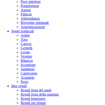
Pace interiore
Portafortuna
Amore
Fiducia
Abbondanza
Risveglio spirituale
Armonizzazione
Segni zodiacali
Ariete
Toro
Cancro
Gemelli
Leone
Vergine
Bilancia
Scorpione
Sagittario
Capricorno
Acquario
Pesci
Idee regali
Regali festa del papà
Regali festa della mamma
Regali benessere
Regali per donne