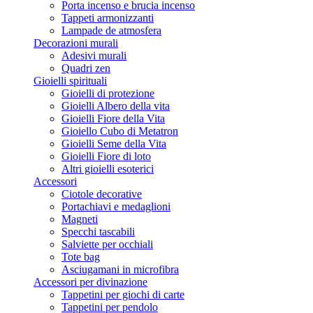
Porta incenso e brucia incenso
Tappeti armonizzanti
Lampade de atmosfera
Decorazioni murali
Adesivi murali
Quadri zen
Gioielli spirituali
Gioielli di protezione
Gioielli Albero della vita
Gioielli Fiore della Vita
Gioiello Cubo di Metatron
Gioielli Seme della Vita
Gioielli Fiore di loto
Altri gioielli esoterici
Accessori
Ciotole decorative
Portachiavi e medaglioni
Magneti
Specchi tascabili
Salviette per occhiali
Tote bag
Asciugamani in microfibra
Accessori per divinazione
Tappetini per giochi di carte
Tappetini per pendolo