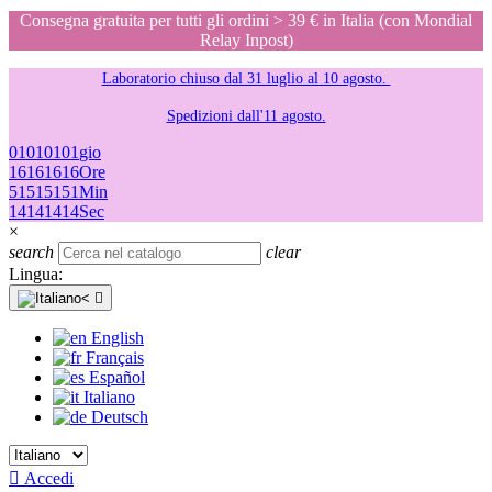
Consegna gratuita per tutti gli ordini > 39 € in Italia (con Mondial
Relay Inpost)
Laboratorio chiuso dal 31 luglio al 10 agosto.
Spedizioni dall'11 agosto.
01
01
01
01
gio
16
16
16
16
Ore
51
51
51
51
Min
14
14
14
14
Sec
×
search
clear
Lingua:

English
Français
Español
Italiano
Deutsch

Accedi