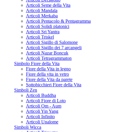
Articoli Seme della Vita
Articoli Mandala
Articoli Merkaba
Articoli Pentacolo & Pentagramma
Articoli Solidi platonici
Articoli Sri Yantra
Articoli Triskel
Articoli Sigillo di Salomone
Articoli Sigillo dei 7 arcangeli
Articoli Nazar Boncuk
Articoli Tetragrammaton
Simbolo Fiore della Vita
Fiore della Vita in legno
Fiore della vita in vetro
Fiore della Vita da parete
Sottobicchieri Fiore della Vita
Simboli Zen
Articoli Buddha
Articoli Fiore di Loto
Articoli Om - Aum
Articoli Yin Yang
Articoli Infinito
Articoli Unalome
Simboli Wicca