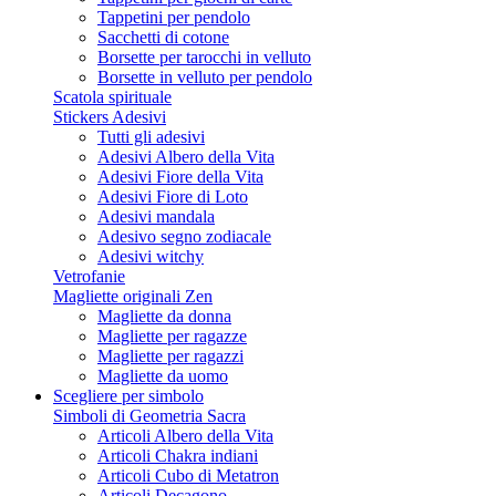
Tappetini per pendolo
Sacchetti di cotone
Borsette per tarocchi in velluto
Borsette in velluto per pendolo
Scatola spirituale
Stickers Adesivi
Tutti gli adesivi
Adesivi Albero della Vita
Adesivi Fiore della Vita
Adesivi Fiore di Loto
Adesivi mandala
Adesivo segno zodiacale
Adesivi witchy
Vetrofanie
Magliette originali Zen
Magliette da donna
Magliette per ragazze
Magliette per ragazzi
Magliette da uomo
Scegliere per simbolo
Simboli di Geometria Sacra
Articoli Albero della Vita
Articoli Chakra indiani
Articoli Cubo di Metatron
Articoli Decagono