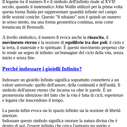
Il legame tra il numero 8 e il simbolo dell'infinito risale al XVIIᵉ
secolo, quando il matematico John Wallis utilizzò per la prima volta
questa forma fluida per rappresentare quantità infinite nel campo
delle sezioni coniche. Questo "8 sdraiato" non è quindi un numero
in senso stretto, ma una forma geometrica continua, nota come
lemniscata di Bernoulli.
A livello simbolico, il numero 8 evoca anche la
rinascita
, il
movimento eterno
e la nozione di
equilibrio tra due poli
: il cielo e
la terra, il materiale e lo spirituale. È questo movimento perpetuo che
lo rende un segno di infinito: un'immagine del ciclo della vita, senza
inizio e senza fine.
Perché indossare i gioielli Infinito?
Indossare un gioiello Infinito significa soprattutto connettersi a un
valore universale: quello dell'amore, della continuità e dell'unità. Il
simbolo dell'amore eterno che incarna va oltre le parole. È un
promemoria silenzioso del fatto che la vita è fatta di cicli, esperienze
e legami che trascendono il tempo.
La parola infini evoca sia lo spazio infinito sia la nozione di libertà
interiore.
Indossare questo simbolo significa onorare la natura divina che è
dentro di noi, l'essere infinito che cerca l'armonia tra spirito e