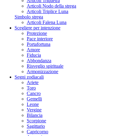
Articoli Triquetra
Articoli Nodo della strega
Articoli Triplice Luna
Simbolo strega
Articoli Falena Luna
Scegliere per intenzione
Protezione
Pace interiore
Portafortuna
Amore
Fiducia
Abbondanza
Risveglio spirituale
Armonizzazione
Segni zodiacali
Ariete
Toro
Cancro
Gemelli
Leone
Vergine
Bilancia
Scorpione
Sagittario
Capricorno