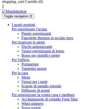
shopping_cart
Carrello
(0)

Toggle navigation
☰
I nostri prodotti
Per energizzare l'acqua
Piastre energizzanti
Fiaschette thermos in acciaio inox
Per ricaricare le pietre
Dischi armonizzanti
Vassoi energizzanti di legno
Borse per gioielli e pietre
Per l'ufficio
Portapenne
Tappetini mouse
Per la casa
Mugs
Vassoi per i pasti
Scatole di metallo rotonde
Diffusore di aromi
Per armonizzare la vostra casa e meditare
Acchiappasole di cristallo Feng Shui
Wind spinners
Portacandele