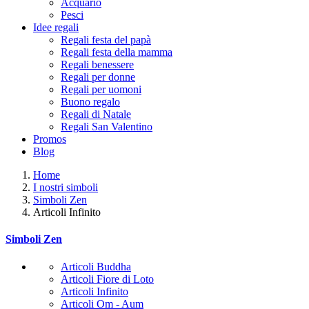
Acquario
Pesci
Idee regali
Regali festa del papà
Regali festa della mamma
Regali benessere
Regali per donne
Regali per uomoni
Buono regalo
Regali di Natale
Regali San Valentino
Promos
Blog
Home
I nostri simboli
Simboli Zen
Articoli Infinito
Simboli Zen
Articoli Buddha
Articoli Fiore di Loto
Articoli Infinito
Articoli Om - Aum