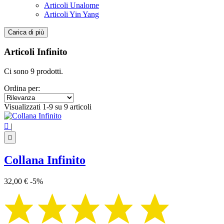
Articoli Unalome
Articoli Yin Yang
Carica di più
Filtri:
Cancella filtri
Articoli Infinito
Prezzo
€
€
Ci sono 9 prodotti.
Simbolo
Ordina per:
Infinito
9
Visualizzati 1-9 su 9 articoli
Visualizza i prodotti a
9

|

Collana Infinito
32,00 €
-5%