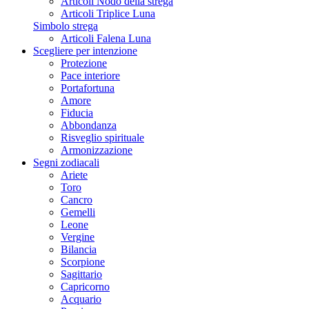
Articoli Nodo della strega
Articoli Triplice Luna
Simbolo strega
Articoli Falena Luna
Scegliere per intenzione
Protezione
Pace interiore
Portafortuna
Amore
Fiducia
Abbondanza
Risveglio spirituale
Armonizzazione
Segni zodiacali
Ariete
Toro
Cancro
Gemelli
Leone
Vergine
Bilancia
Scorpione
Sagittario
Capricorno
Acquario