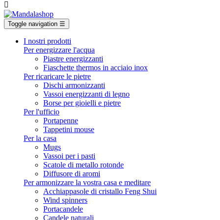

Toggle navigation
☰
I nostri prodotti
Per energizzare l'acqua
Piastre energizzanti
Fiaschette thermos in acciaio inox
Per ricaricare le pietre
Dischi armonizzanti
Vassoi energizzanti di legno
Borse per gioielli e pietre
Per l'ufficio
Portapenne
Tappetini mouse
Per la casa
Mugs
Vassoi per i pasti
Scatole di metallo rotonde
Diffusore di aromi
Per armonizzare la vostra casa e meditare
Acchiappasole di cristallo Feng Shui
Wind spinners
Portacandele
Candele naturali