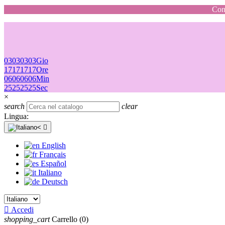
Cons
03
03
03
03
Gio
17
17
17
17
Ore
06
06
06
06
Min
25
25
25
25
Sec
×
search
clear
Lingua:

English
Français
Español
Italiano
Deutsch

Accedi
shopping_cart
Carrello
(0)