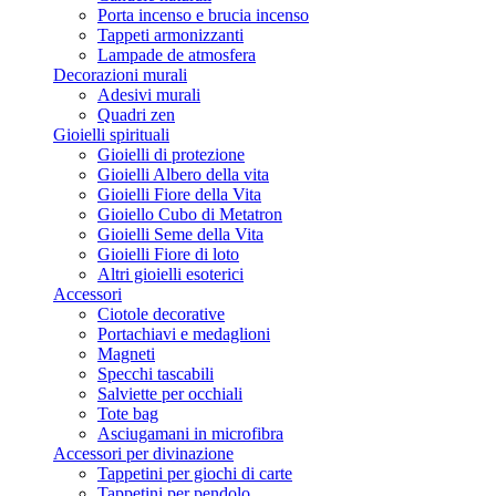
Porta incenso e brucia incenso
Tappeti armonizzanti
Lampade de atmosfera
Decorazioni murali
Adesivi murali
Quadri zen
Gioielli spirituali
Gioielli di protezione
Gioielli Albero della vita
Gioielli Fiore della Vita
Gioiello Cubo di Metatron
Gioielli Seme della Vita
Gioielli Fiore di loto
Altri gioielli esoterici
Accessori
Ciotole decorative
Portachiavi e medaglioni
Magneti
Specchi tascabili
Salviette per occhiali
Tote bag
Asciugamani in microfibra
Accessori per divinazione
Tappetini per giochi di carte
Tappetini per pendolo