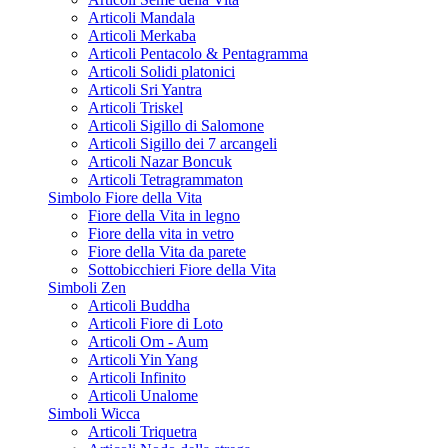
Articoli Mandala
Articoli Merkaba
Articoli Pentacolo & Pentagramma
Articoli Solidi platonici
Articoli Sri Yantra
Articoli Triskel
Articoli Sigillo di Salomone
Articoli Sigillo dei 7 arcangeli
Articoli Nazar Boncuk
Articoli Tetragrammaton
Simbolo Fiore della Vita
Fiore della Vita in legno
Fiore della vita in vetro
Fiore della Vita da parete
Sottobicchieri Fiore della Vita
Simboli Zen
Articoli Buddha
Articoli Fiore di Loto
Articoli Om - Aum
Articoli Yin Yang
Articoli Infinito
Articoli Unalome
Simboli Wicca
Articoli Triquetra