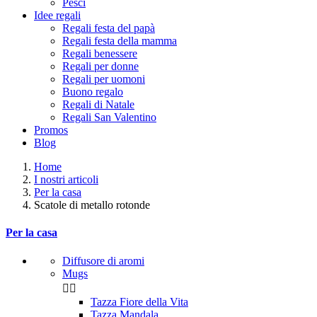
Pesci
Idee regali
Regali festa del papà
Regali festa della mamma
Regali benessere
Regali per donne
Regali per uomoni
Buono regalo
Regali di Natale
Regali San Valentino
Promos
Blog
Home
I nostri articoli
Per la casa
Scatole di metallo rotonde
Per la casa
Diffusore di aromi
Mugs


Tazza Fiore della Vita
Tazza Mandala