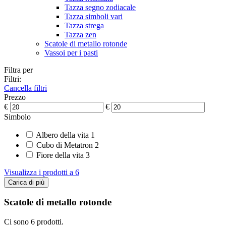
Tazza segno zodiacale
Tazza simboli vari
Tazza strega
Tazza zen
Scatole di metallo rotonde
Vassoi per i pasti
Filtra per
Filtri:
Cancella filtri
Prezzo
€
€
Simbolo
Albero della vita
1
Cubo di Metatron
2
Fiore della vita
3
Visualizza i prodotti a
6
Carica di più
Scatole di metallo rotonde
Ci sono 6 prodotti.