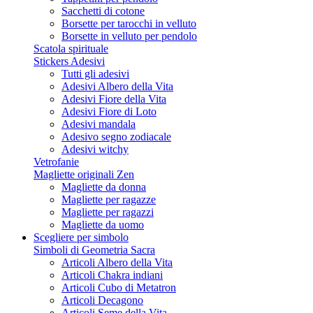
Sacchetti di cotone
Borsette per tarocchi in velluto
Borsette in velluto per pendolo
Scatola spirituale
Stickers Adesivi
Tutti gli adesivi
Adesivi Albero della Vita
Adesivi Fiore della Vita
Adesivi Fiore di Loto
Adesivi mandala
Adesivo segno zodiacale
Adesivi witchy
Vetrofanie
Magliette originali Zen
Magliette da donna
Magliette per ragazze
Magliette per ragazzi
Magliette da uomo
Scegliere per simbolo
Simboli di Geometria Sacra
Articoli Albero della Vita
Articoli Chakra indiani
Articoli Cubo di Metatron
Articoli Decagono
Articoli Seme della Vita