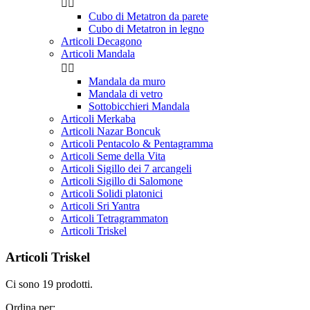


Cubo di Metatron da parete
Cubo di Metatron in legno
Articoli Decagono
Articoli Mandala


Mandala da muro
Mandala di vetro
Sottobicchieri Mandala
Articoli Merkaba
Articoli Nazar Boncuk
Articoli Pentacolo & Pentagramma
Articoli Seme della Vita
Articoli Sigillo dei 7 arcangeli
Articoli Sigillo di Salomone
Articoli Solidi platonici
Articoli Sri Yantra
Articoli Tetragrammaton
Articoli Triskel
Articoli Triskel
Ci sono 19 prodotti.
Ordina per: