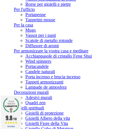
Borse per gioielli e pietre
Per l'ufficio
19
Portapenne
Tappetini mouse
Per la casa
Mugs
Vassoi per i pasti
Scatole di metallo rotonde
Diffusore di aromi
Per armonizzare la vostra casa e meditare
Acchiappasole di cristallo Feng Shui
Wind spinners
Portacandele
Candele naturali
Porta incenso e brucia incenso
Tappeti armonizzanti
Lampade de atmosfera
Decorazioni murali
Adesivi murali
Quadri zen
Gioielli spirituali
Gioielli di protezione
9.8
Gioielli Albero della vita
/10
Gioielli Fiore della Vita
861 RATINGS
Gioiello Cubo di Metatron