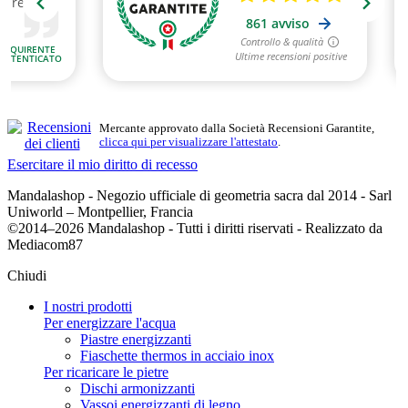
Mercante approvato dalla Società Recensioni Garantite,
clicca qui per visualizzare l'attestato
.
Esercitare il mio diritto di recesso
Mandalashop - Negozio ufficiale di geometria sacra dal 2014 - Sarl
Uniworld – Montpellier, Francia
©2014–2026 Mandalashop - Tutti i diritti riservati - Realizzato da
Mediacom87
Chiudi
Filtri:
I nostri prodotti
Cancella filtri
Per energizzare l'acqua
Prezzo
Piastre energizzanti
3
€
48
€
Fiaschette thermos in acciaio inox
Simbolo
Per ricaricare le pietre
Dischi armonizzanti
Triskele
19
Vassoi energizzanti di legno