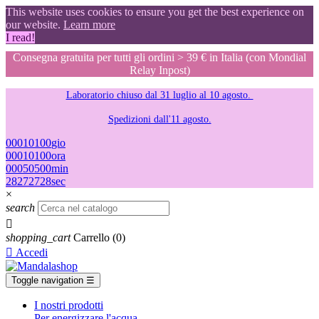
This website uses cookies to ensure you get the best experience on
our website.
Learn more
I read!
Consegna gratuita per tutti gli ordini > 39 € in Italia (con Mondial
Relay Inpost)
Laboratorio chiuso dal 31 luglio al 10 agosto.
Spedizioni dall'11 agosto.
00
01
01
00
gio
00
01
01
00
ora
00
05
05
00
min
27
26
26
27
sec
×
search

shopping_cart
Carrello
(0)

Accedi
Toggle navigation
☰
I nostri prodotti
Per energizzare l'acqua