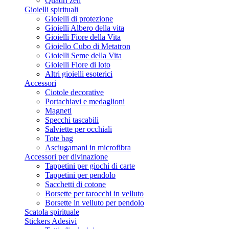
Quadri zen
Gioielli spirituali
Gioielli di protezione
Gioielli Albero della vita
Gioielli Fiore della Vita
Gioiello Cubo di Metatron
Gioielli Seme della Vita
Gioielli Fiore di loto
Altri gioielli esoterici
Accessori
Ciotole decorative
Portachiavi e medaglioni
Magneti
Specchi tascabili
Salviette per occhiali
Tote bag
Asciugamani in microfibra
Accessori per divinazione
Tappetini per giochi di carte
Tappetini per pendolo
Sacchetti di cotone
Borsette per tarocchi in velluto
Borsette in velluto per pendolo
Scatola spirituale
Stickers Adesivi