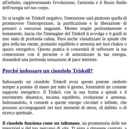
all'infinito, rappresentando l'evoluzione, l'armonia e il flusso fluido
dell'energia nel tuo corpo.
Se si sceglie un Triskell negativo, l'intenzione sarà piuttosto quella di
promuovere l'introspezione, la purificazione e la liberazione di
pensieri o emozioni stagnanti. Mentre respiri profondamente e
lentamente, lascia che l'immagine del Triskell ti avvolga e ti guidi in
uno stato di profonda calma. Puoi anche visualizzare la spirale che
gira nella tua mente, portando equilibrio e armonia nei tuoi chakra o
spazio energetico. Questa pratica ti consentirà di rafforzare la tua
connessione con il presente e di armonizzare la tua energia,
donandoti una profonda sensazione di pace interiore.
Perché indossare un ciondolo Triskell?
Indossando un ciondolo Triskell avrai questo potente simbolo
sempre a portata di mano per tutto il giorno, fornendoti un costante
supporto energetico. Il Triskel, con la sua forma a spirale e il
movimento dinamico, incarna equilibrio, evoluzione e armonia.
Indossandolo, ti connetti a queste energie circolari e infinite, che
possono accompagnarti nei tuoi momenti di stress, di dubbio o di
ricerca spirituale.
Il ciondolo funziona come un talismano
, un promemoria delle tue
intenzioni e del tuo percorso di vita. Ti aiuta a rimanere centrato, a