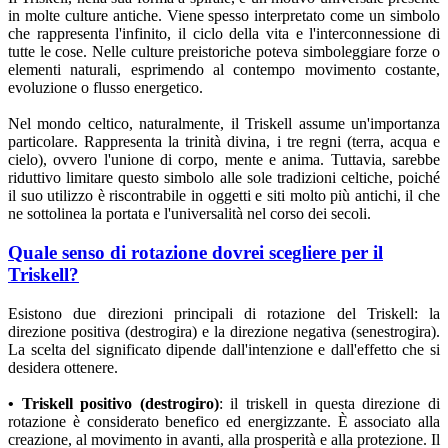
in molte culture antiche. Viene spesso interpretato come un simbolo
che rappresenta l'infinito, il ciclo della vita e l'interconnessione di
tutte le cose. Nelle culture preistoriche poteva simboleggiare forze o
elementi naturali, esprimendo al contempo movimento costante,
evoluzione o flusso energetico.
Nel mondo celtico, naturalmente, il Triskell assume un'importanza
particolare. Rappresenta la trinità divina, i tre regni (terra, acqua e
cielo), ovvero l'unione di corpo, mente e anima. Tuttavia, sarebbe
riduttivo limitare questo simbolo alle sole tradizioni celtiche, poiché
il suo utilizzo è riscontrabile in oggetti e siti molto più antichi, il che
ne sottolinea la portata e l'universalità nel corso dei secoli.
Quale senso di rotazione dovrei scegliere per il
Triskell?
Esistono due direzioni principali di rotazione del Triskell: la
direzione positiva (destrogira) e la direzione negativa (senestrogira).
La scelta del significato dipende dall'intenzione e dall'effetto che si
desidera ottenere.
• Triskell positivo (destrogiro)
: il triskell in questa direzione di
rotazione è considerato benefico ed energizzante. È associato alla
creazione, al movimento in avanti, alla prosperità e alla protezione. Il