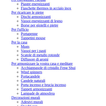
Piastre energizzanti
Fiaschette thermos in acciaio inox
Per ricaricare le pietre
Dischi armonizzanti
Vassoi energizzanti di legno
Borse per gioielli e pietre
Per l'ufficio
Portapenne
Tappetini mouse
Per la casa
Mugs
Vassoi per i pasti
Scatole di metallo rotonde
Diffusore di aromi
Per armonizzare la vostra casa e meditare
Acchiappasole di cristallo Feng Shui
Wind spinners
Portacandele
Candele naturali
Porta incenso e brucia incenso
Tappeti armonizzanti
Lampade de atmosfera
Decorazioni murali
Adesivi murali