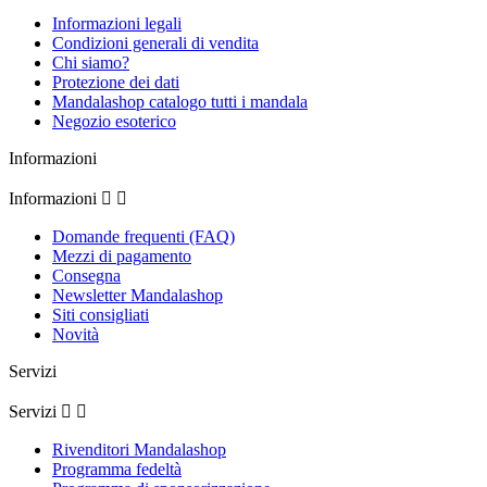
Informazioni legali
Condizioni generali di vendita
Chi siamo?
Protezione dei dati
Mandalashop catalogo tutti i mandala
Negozio esoterico
Informazioni
Informazioni


Domande frequenti (FAQ)
Mezzi di pagamento
Consegna
Newsletter Mandalashop
Siti consigliati
Novità
Servizi
Servizi


Rivenditori Mandalashop
Programma fedeltà