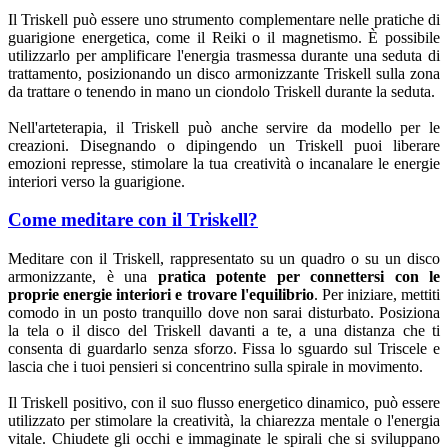
Il Triskell può essere uno strumento complementare nelle pratiche di
guarigione energetica, come il Reiki o il magnetismo. È possibile
utilizzarlo per amplificare l'energia trasmessa durante una seduta di
trattamento, posizionando un disco armonizzante Triskell sulla zona
da trattare o tenendo in mano un ciondolo Triskell durante la seduta.
Nell'arteterapia, il Triskell può anche servire da modello per le
creazioni. Disegnando o dipingendo un Triskell puoi liberare
emozioni represse, stimolare la tua creatività o incanalare le energie
interiori verso la guarigione.
Come meditare con il Triskell?
Meditare con il Triskell, rappresentato su un quadro o su un disco
armonizzante, è una
pratica potente per connettersi con le
proprie energie interiori e trovare l'equilibrio
. Per iniziare, mettiti
comodo in un posto tranquillo dove non sarai disturbato. Posiziona
la tela o il disco del Triskell davanti a te, a una distanza che ti
consenta di guardarlo senza sforzo. Fissa lo sguardo sul Triscele e
lascia che i tuoi pensieri si concentrino sulla spirale in movimento.
Il Triskell positivo, con il suo flusso energetico dinamico, può essere
utilizzato per stimolare la creatività, la chiarezza mentale o l'energia
vitale. Chiudete gli occhi e immaginate le spirali che si sviluppano