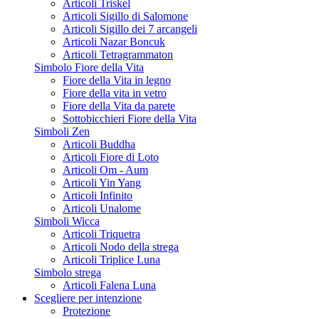
Articoli Triskel
Articoli Sigillo di Salomone
Articoli Sigillo dei 7 arcangeli
Articoli Nazar Boncuk
Articoli Tetragrammaton
Simbolo Fiore della Vita
Fiore della Vita in legno
Fiore della vita in vetro
Fiore della Vita da parete
Sottobicchieri Fiore della Vita
Simboli Zen
Articoli Buddha
Articoli Fiore di Loto
Articoli Om - Aum
Articoli Yin Yang
Articoli Infinito
Articoli Unalome
Simboli Wicca
Articoli Triquetra
Articoli Nodo della strega
Articoli Triplice Luna
Simbolo strega
Articoli Falena Luna
Scegliere per intenzione
Protezione