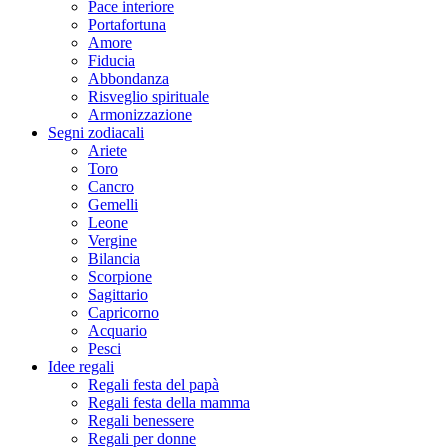
Pace interiore
Portafortuna
Amore
Fiducia
Abbondanza
Risveglio spirituale
Armonizzazione
Segni zodiacali
Ariete
Toro
Cancro
Gemelli
Leone
Vergine
Bilancia
Scorpione
Sagittario
Capricorno
Acquario
Pesci
Idee regali
Regali festa del papà
Regali festa della mamma
Regali benessere
Regali per donne