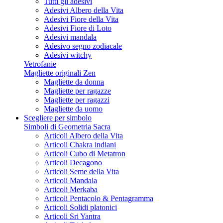
Tutti gli adesivi
Adesivi Albero della Vita
Adesivi Fiore della Vita
Adesivi Fiore di Loto
Adesivi mandala
Adesivo segno zodiacale
Adesivi witchy
Vetrofanie
Magliette originali Zen
Magliette da donna
Magliette per ragazze
Magliette per ragazzi
Magliette da uomo
Scegliere per simbolo
Simboli di Geometria Sacra
Articoli Albero della Vita
Articoli Chakra indiani
Articoli Cubo di Metatron
Articoli Decagono
Articoli Seme della Vita
Articoli Mandala
Articoli Merkaba
Articoli Pentacolo & Pentagramma
Articoli Solidi platonici
Articoli Sri Yantra