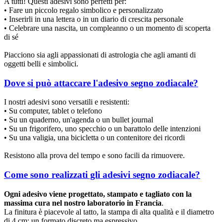
A tutti! Questi adesivi sono perfetti per:
• Fare un piccolo regalo simbolico e personalizzato
• Inserirli in una lettera o in un diario di crescita personale
• Celebrare una nascita, un compleanno o un momento di scoperta
di sé
Piacciono sia agli appassionati di astrologia che agli amanti di
oggetti belli e simbolici.
Dove si può attaccare l'adesivo segno zodiacale?
I nostri adesivi sono versatili e resistenti:
• Su computer, tablet o telefono
• Su un quaderno, un'agenda o un bullet journal
• Su un frigorifero, uno specchio o un barattolo delle intenzioni
• Su una valigia, una bicicletta o un contenitore dei ricordi
Resistono alla prova del tempo e sono facili da rimuovere.
Come sono realizzati gli adesivi segno zodiacale?
Ogni adesivo viene progettato, stampato e tagliato con la
massima cura nel nostro laboratorio in Francia
.
La finitura è piacevole al tatto, la stampa di alta qualità e il diametro
di 4 cm: un formato discreto ma espressivo.