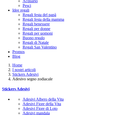
Acquario
Pesci
Idee regali
Regali festa del papà
Regali festa della mamma
Regali benessere
Regali per donne
Regali per uomoni
Buono regalo
Regali di Natale
Regali San Valentino
Promos
Blog
Home
I nostri articoli
Stickers Adesivi
Adesivo segno zodiacale
Stickers Adesivi
Adesivi Albero della Vita
Adesivi Fiore della Vita
Adesivi Fiore di Loto
Adesivi mandala