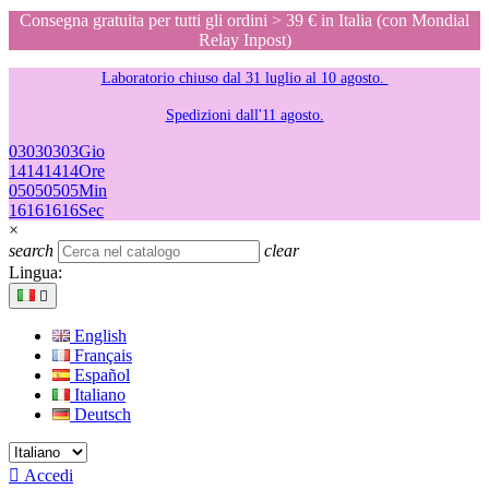
Consegna gratuita per tutti gli ordini > 39 € in Italia (con Mondial
Relay Inpost)
Laboratorio chiuso dal 31 luglio al 10 agosto.
Spedizioni dall'11 agosto.
03
03
03
03
Gio
14
14
14
14
Ore
05
05
05
05
Min
16
16
16
16
Sec
×
search
clear
Lingua:

English
Français
Español
Italiano
Deutsch

Accedi