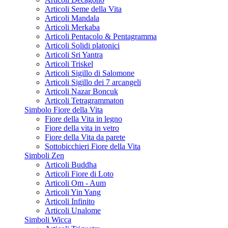
Articoli Seme della Vita
Articoli Mandala
Articoli Merkaba
Articoli Pentacolo & Pentagramma
Articoli Solidi platonici
Articoli Sri Yantra
Articoli Triskel
Articoli Sigillo di Salomone
Articoli Sigillo dei 7 arcangeli
Articoli Nazar Boncuk
Articoli Tetragrammaton
Simbolo Fiore della Vita
Fiore della Vita in legno
Fiore della vita in vetro
Fiore della Vita da parete
Sottobicchieri Fiore della Vita
Simboli Zen
Articoli Buddha
Articoli Fiore di Loto
Articoli Om - Aum
Articoli Yin Yang
Articoli Infinito
Articoli Unalome
Simboli Wicca