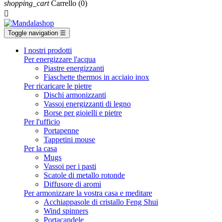
shopping_cart
Carrello
(0)

Toggle navigation
☰
I nostri prodotti
Per energizzare l'acqua
Piastre energizzanti
Fiaschette thermos in acciaio inox
Per ricaricare le pietre
Dischi armonizzanti
Vassoi energizzanti di legno
Borse per gioielli e pietre
Per l'ufficio
Portapenne
Tappetini mouse
Per la casa
Mugs
Vassoi per i pasti
Scatole di metallo rotonde
Diffusore di aromi
Per armonizzare la vostra casa e meditare
Acchiappasole di cristallo Feng Shui
Wind spinners
Portacandele