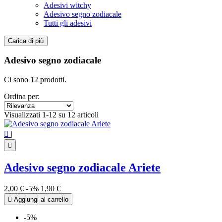
Adesivi witchy
Adesivo segno zodiacale
Tutti gli adesivi
Carica di più
Filtri:
Cancella filtri
Adesivo segno zodiacale
Prezzo
€
€
Ci sono 12 prodotti.
Simbolo
Ordina per:
Segno zodiacale
12
Visualizzati 1-12 su 12 articoli
Visualizza i prodotti a
12

|

Adesivo segno zodiacale Ariete
2,00 €
-5%
1,90 €

Aggiungi al carrello
-5%