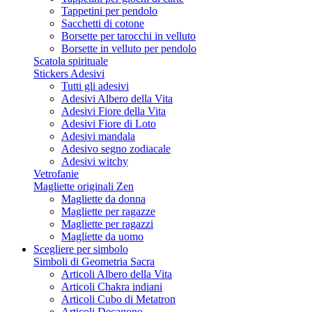
Tappetini per pendolo
Sacchetti di cotone
Borsette per tarocchi in velluto
Borsette in velluto per pendolo
Scatola spirituale
Stickers Adesivi
Tutti gli adesivi
Adesivi Albero della Vita
Adesivi Fiore della Vita
Adesivi Fiore di Loto
Adesivi mandala
Adesivo segno zodiacale
Adesivi witchy
Vetrofanie
Magliette originali Zen
Magliette da donna
Magliette per ragazze
Magliette per ragazzi
Magliette da uomo
Scegliere per simbolo
Simboli di Geometria Sacra
Articoli Albero della Vita
Articoli Chakra indiani
Articoli Cubo di Metatron
Articoli Decagono