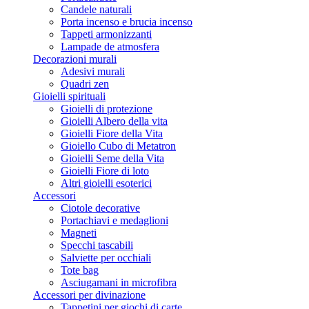
Candele naturali
Porta incenso e brucia incenso
Tappeti armonizzanti
Lampade de atmosfera
Decorazioni murali
Adesivi murali
Quadri zen
Gioielli spirituali
Gioielli di protezione
Gioielli Albero della vita
Gioielli Fiore della Vita
Gioiello Cubo di Metatron
Gioielli Seme della Vita
Gioielli Fiore di loto
Altri gioielli esoterici
Accessori
Ciotole decorative
Portachiavi e medaglioni
Magneti
Specchi tascabili
Salviette per occhiali
Tote bag
Asciugamani in microfibra
Accessori per divinazione
Tappetini per giochi di carte