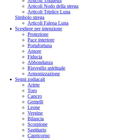
Articoli Triquetra
Articoli Nodo della strega
Articoli Triplice Luna
Simbolo strega
Articoli Falena Luna
Scegliere per intenzione
Protezione
Pace interiore
Portafortuna
Amore
Fiducia
Abbondanza
Risveglio spirituale
Armonizzazione
Segni zodiacali
Ariete
Toro
Cancro
Gemelli
Leone
Vergine
Bilancia
Scorpione
Sagittario
Capricorno