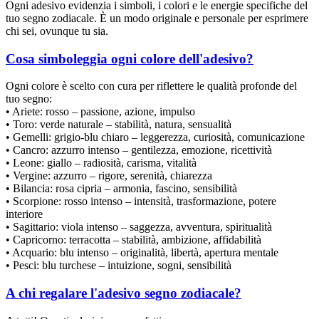
Ogni adesivo evidenzia i simboli, i colori e le energie specifiche del
tuo segno zodiacale. È un modo originale e personale per esprimere
chi sei, ovunque tu sia.
Cosa simboleggia ogni colore dell'adesivo?
Ogni colore è scelto con cura per riflettere le qualità profonde del
tuo segno:
• Ariete: rosso – passione, azione, impulso
• Toro: verde naturale – stabilità, natura, sensualità
• Gemelli: grigio-blu chiaro – leggerezza, curiosità, comunicazione
• Cancro: azzurro intenso – gentilezza, emozione, ricettività
• Leone: giallo – radiosità, carisma, vitalità
• Vergine: azzurro – rigore, serenità, chiarezza
• Bilancia: rosa cipria – armonia, fascino, sensibilità
• Scorpione: rosso intenso – intensità, trasformazione, potere
interiore
• Sagittario: viola intenso – saggezza, avventura, spiritualità
• Capricorno: terracotta – stabilità, ambizione, affidabilità
• Acquario: blu intenso – originalità, libertà, apertura mentale
• Pesci: blu turchese – intuizione, sogni, sensibilità
A chi regalare l'adesivo segno zodiacale?