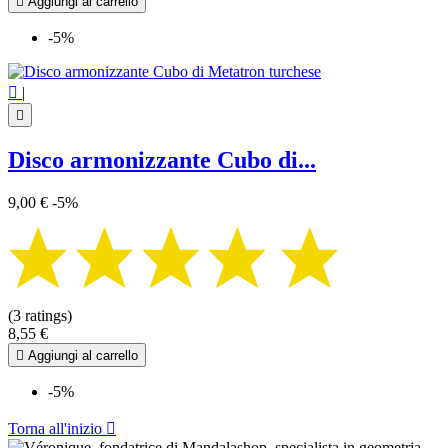

Aggiungi al carrello
-5%

|

Disco armonizzante Cubo di...
9,00 €
-5%
(3 ratings)
8,55 €

Aggiungi al carrello
-5%
Torna all'inizio
