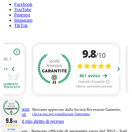
Facebook
YouTube
Pinterest
Instagram
TikTok
Mercante approvato dalla Società Recensioni Garantite,
clicca qui per visualizzare l'attestato
.
9.8
Esercitare il mio diritto di recesso
/10
861 RATINGS
Mandalashop - Negozio ufficiale di geometria sacra dal 2014 - Sarl