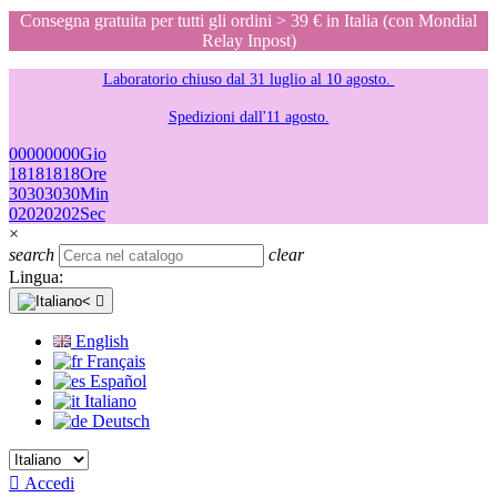
Consegna gratuita per tutti gli ordini > 39 € in Italia (con Mondial
Relay Inpost)
Laboratorio chiuso dal 31 luglio al 10 agosto.
Spedizioni dall'11 agosto.
00
00
00
00
Gio
18
18
18
18
Ore
30
30
30
30
Min
02
02
02
02
Sec
×
search
clear
Lingua:

English
Français
Español
Italiano
Deutsch

Accedi