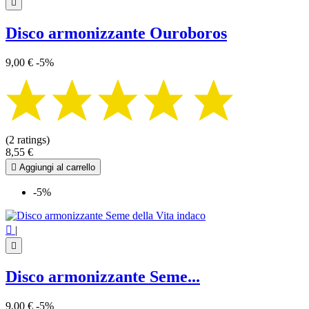

Disco armonizzante Ouroboros
9,00 €
-5%
(2 ratings)
8,55 €

Aggiungi al carrello
-5%

|

Disco armonizzante Seme...
9,00 €
-5%