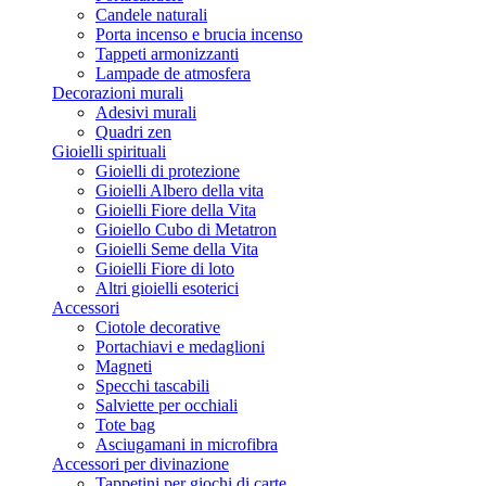
Candele naturali
Porta incenso e brucia incenso
Tappeti armonizzanti
Lampade de atmosfera
Decorazioni murali
Adesivi murali
Quadri zen
Gioielli spirituali
Gioielli di protezione
Gioielli Albero della vita
Gioielli Fiore della Vita
Gioiello Cubo di Metatron
Gioielli Seme della Vita
Gioielli Fiore di loto
Altri gioielli esoterici
Accessori
Ciotole decorative
Portachiavi e medaglioni
Magneti
Specchi tascabili
Salviette per occhiali
Tote bag
Asciugamani in microfibra
Accessori per divinazione
Tappetini per giochi di carte