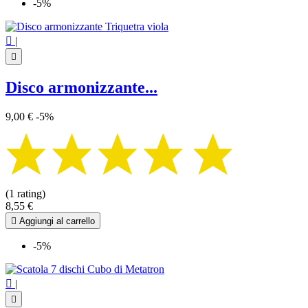
-5%

|

Disco armonizzante...
9,00 €
-5%
(1 rating)
8,55 €

Aggiungi al carrello
-5%

|
