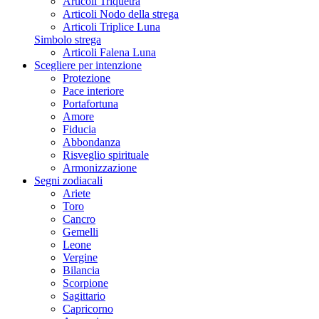
Articoli Triquetra
Articoli Nodo della strega
Articoli Triplice Luna
Simbolo strega
Articoli Falena Luna
Scegliere per intenzione
Protezione
Pace interiore
Portafortuna
Amore
Fiducia
Abbondanza
Risveglio spirituale
Armonizzazione
Segni zodiacali
Ariete
Toro
Cancro
Gemelli
Leone
Vergine
Bilancia
Scorpione
Sagittario
Capricorno