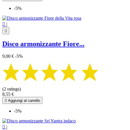
-5%

|

Disco armonizzante Fiore...
9,00 €
-5%
(2 ratings)
8,55 €

Aggiungi al carrello
-5%

|