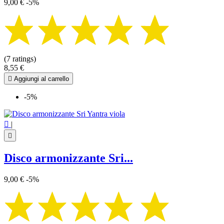
9,00 €
-5%
(7 ratings)
8,55 €

Aggiungi al carrello
-5%

|

Disco armonizzante Sri...
9,00 €
-5%