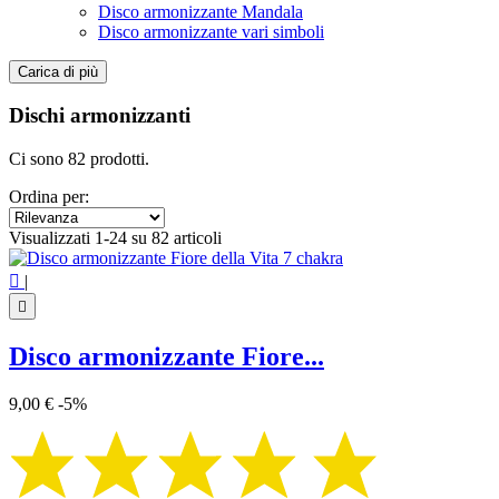
Disco armonizzante Mandala
Disco armonizzante vari simboli
Carica di più
Filtri:
Cancella filtri
Dischi armonizzanti
Categorie
Ci sono 82 prodotti.
Disco armonizzante Albero della Vita
4
Disco armonizzante chakra indiano
10
Ordina per:
Disco armonizzante Cubo di Metatron
7
Visualizzati 1-24 su 82 articoli
Disco armonizzante Fiore della Vita
7
Disco armonizzante Mandala
32

|
Disco armonizzante vari simboli
22

Prezzo
€
€
Disco armonizzante Fiore...
Simbolo
9,00 €
-5%
7 chakra
3
Albero della vita
4
Aum - Om
2
Chakra indiano
8
Cubo di Metatron
7