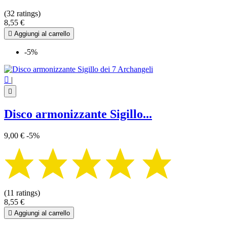
Dacagono
3
(32 ratings)
Fiore della vita
7
8,55 €
Mandala
32

Aggiungi al carrello
Nodo della strega
2
Pentagramma - Pentacolo
4
-5%
Seme della Vita
2
Sigillo dei 7 Arcangeli
1
Sigillo di Salomone
2

|
Sri yantra
3

Tetragrammaton
1
Triquetra
1
Disco armonizzante Sigillo...
Triskele
3
Yin Yang
1
9,00 €
-5%
Di più...
Di meno
Visualizza i prodotti a
82
(11 ratings)
8,55 €

Aggiungi al carrello