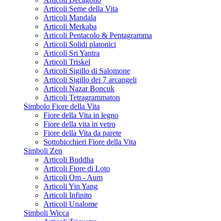
Articoli Seme della Vita
Articoli Mandala
Articoli Merkaba
Articoli Pentacolo & Pentagramma
Articoli Solidi platonici
Articoli Sri Yantra
Articoli Triskel
Articoli Sigillo di Salomone
Articoli Sigillo dei 7 arcangeli
Articoli Nazar Boncuk
Articoli Tetragrammaton
Simbolo Fiore della Vita
Fiore della Vita in legno
Fiore della vita in vetro
Fiore della Vita da parete
Sottobicchieri Fiore della Vita
Simboli Zen
Articoli Buddha
Articoli Fiore di Loto
Articoli Om - Aum
Articoli Yin Yang
Articoli Infinito
Articoli Unalome
Simboli Wicca