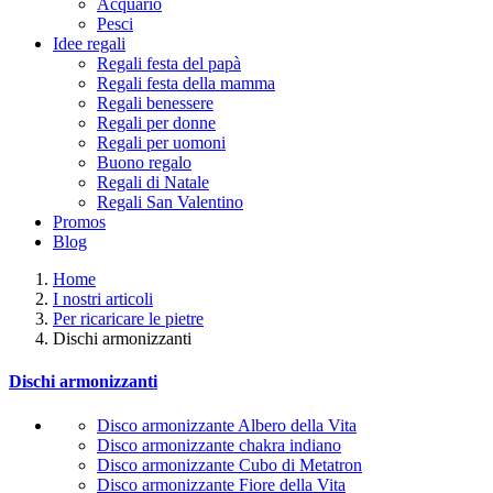
Acquario
Pesci
Idee regali
Regali festa del papà
Regali festa della mamma
Regali benessere
Regali per donne
Regali per uomoni
Buono regalo
Regali di Natale
Regali San Valentino
Promos
Blog
Home
I nostri articoli
Per ricaricare le pietre
Dischi armonizzanti
Dischi armonizzanti
Disco armonizzante Albero della Vita
Disco armonizzante chakra indiano
Disco armonizzante Cubo di Metatron
Disco armonizzante Fiore della Vita