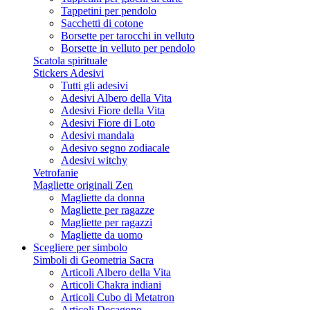
Tappetini per pendolo
Sacchetti di cotone
Borsette per tarocchi in velluto
Borsette in velluto per pendolo
Scatola spirituale
Stickers Adesivi
Tutti gli adesivi
Adesivi Albero della Vita
Adesivi Fiore della Vita
Adesivi Fiore di Loto
Adesivi mandala
Adesivo segno zodiacale
Adesivi witchy
Vetrofanie
Magliette originali Zen
Magliette da donna
Magliette per ragazze
Magliette per ragazzi
Magliette da uomo
Scegliere per simbolo
Simboli di Geometria Sacra
Articoli Albero della Vita
Articoli Chakra indiani
Articoli Cubo di Metatron
Articoli Decagono