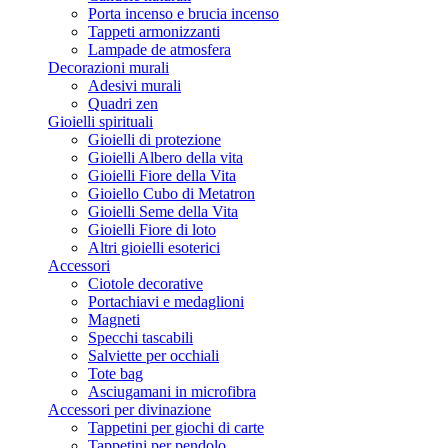
Porta incenso e brucia incenso
Tappeti armonizzanti
Lampade de atmosfera
Decorazioni murali
Adesivi murali
Quadri zen
Gioielli spirituali
Gioielli di protezione
Gioielli Albero della vita
Gioielli Fiore della Vita
Gioiello Cubo di Metatron
Gioielli Seme della Vita
Gioielli Fiore di loto
Altri gioielli esoterici
Accessori
Ciotole decorative
Portachiavi e medaglioni
Magneti
Specchi tascabili
Salviette per occhiali
Tote bag
Asciugamani in microfibra
Accessori per divinazione
Tappetini per giochi di carte
Tappetini per pendolo