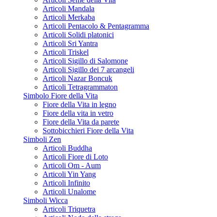
Articoli Mandala
Articoli Merkaba
Articoli Pentacolo & Pentagramma
Articoli Solidi platonici
Articoli Sri Yantra
Articoli Triskel
Articoli Sigillo di Salomone
Articoli Sigillo dei 7 arcangeli
Articoli Nazar Boncuk
Articoli Tetragrammaton
Simbolo Fiore della Vita
Fiore della Vita in legno
Fiore della vita in vetro
Fiore della Vita da parete
Sottobicchieri Fiore della Vita
Simboli Zen
Articoli Buddha
Articoli Fiore di Loto
Articoli Om - Aum
Articoli Yin Yang
Articoli Infinito
Articoli Unalome
Simboli Wicca
Articoli Triquetra