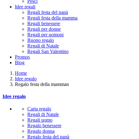
Pesci
Idee regali
Regali festa del papà
Regali festa della mamma
Regali benessere
Regali per donne
Regali per uomoni
Buono regalo
Regali di Natale
Regali San Valentino
Promos
Blog
Home
Idee regalo
Regalo festa della mamman
Idee regalo
Carta regalo
Regali di Natale
Regali uomo
Regalo benessere
Regalo donna
Regalo festa del papà