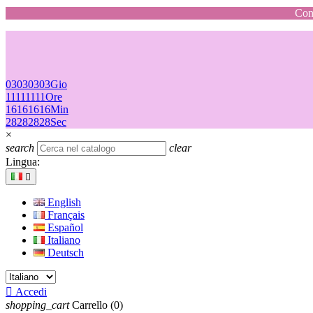
Cons
03
03
03
03
Gio
11
11
11
11
Ore
16
16
16
16
Min
28
28
28
28
Sec
×
search
clear
Lingua:

English
Français
Español
Italiano
Deutsch

Accedi
shopping_cart
Carrello
(0)