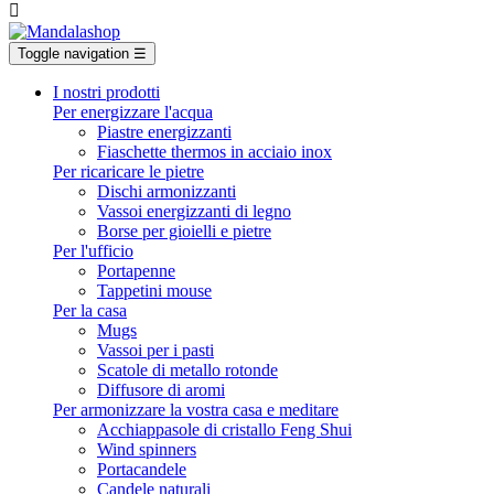

Toggle navigation
☰
I nostri prodotti
Per energizzare l'acqua
Piastre energizzanti
Fiaschette thermos in acciaio inox
Per ricaricare le pietre
Dischi armonizzanti
Vassoi energizzanti di legno
Borse per gioielli e pietre
Per l'ufficio
Portapenne
Tappetini mouse
Per la casa
Mugs
Vassoi per i pasti
Scatole di metallo rotonde
Diffusore di aromi
Per armonizzare la vostra casa e meditare
Acchiappasole di cristallo Feng Shui
Wind spinners
Portacandele
Candele naturali