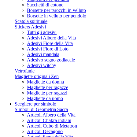
Sacchetti di cotone
Borsette per tarocchi in velluto
Borsette in velluto per pendolo
Scatola spirituale
Stickers Adesivi
Tutti gli adesivi
Adesivi Albero della Vita
Adesivi Fiore della Vita
Adesivi Fiore di Loto
Adesivi mandala
Adesivo segno zodiacale
Adesivi witchy
Vetrofanie
Magliette originali Zen
Magliette da donna
Magliette per ragazze
Magliette per ragazzi
Magliette da uomo
Scegliere per simbolo
Simboli di Geometria Sacra
Articoli Albero della Vita
Articoli Chakra indiani
Articoli Cubo di Metatron
Articoli Decagono
Articoli Seme della Vita