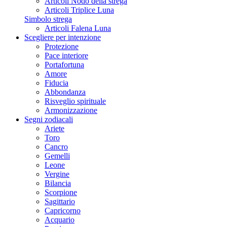
Articoli Nodo della strega
Articoli Triplice Luna
Simbolo strega
Articoli Falena Luna
Scegliere per intenzione
Protezione
Pace interiore
Portafortuna
Amore
Fiducia
Abbondanza
Risveglio spirituale
Armonizzazione
Segni zodiacali
Ariete
Toro
Cancro
Gemelli
Leone
Vergine
Bilancia
Scorpione
Sagittario
Capricorno
Acquario