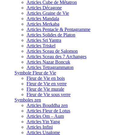
Articles Cube de Métatron
Articles Décagone
Articles Graine de Vie
Articles Mandala
Articles Merkaba
Articles Pentacle & Pentagramme
Articles Solides de Platon
Articles Sri Yantra
Articles Triskel
Articles Sceau de Salomon
Articles Sceau des 7 Archanges
Articles Nazar Boncuk
Articles Tetragrammaton
Symbole Fleur de Vie
Fleur de Vie en bois
Fleur de Vie en verre
Fleur de Vie murale
Fleur de Vie sous verre
Symboles zen
Articles Bouddha zen
Articles Fleur de Lotus
Articles Om – Aum
Articles Yin Yang
Articles Infini
Articles Unalome