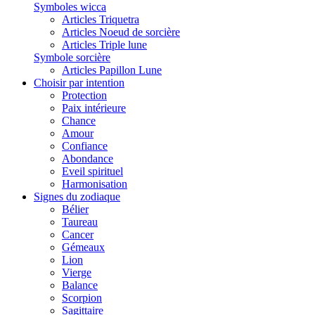
Symboles wicca
Articles Triquetra
Articles Noeud de sorcière
Articles Triple lune
Symbole sorcière
Articles Papillon Lune
Choisir par intention
Protection
Paix intérieure
Chance
Amour
Confiance
Abondance
Eveil spirituel
Harmonisation
Signes du zodiaque
Bélier
Taureau
Cancer
Gémeaux
Lion
Vierge
Balance
Scorpion
Sagittaire