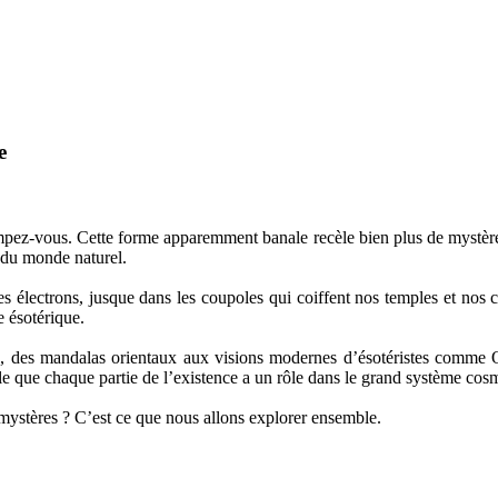
e
pez-vous. Cette forme apparemment banale recèle bien plus de mystères
es du monde naturel.
 ses électrons, jusque dans les coupoles qui coiffent nos temples et nos 
e ésotérique.
, des mandalas orientaux aux visions modernes d’ésotéristes comme O
pelle que chaque partie de l’existence a un rôle dans le grand système cos
 mystères ? C’est ce que nous allons explorer ensemble.