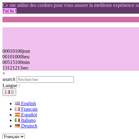
Ce site utilise des cookies pour vous assurer la meilleure expérience su
J'ai lu !
00
01
01
00
jour
00
10
10
00
heu
00
51
51
00
min
12
11
11
12
sec
×
search
Langue :

English
Français
Español
Italiano
Deutsch