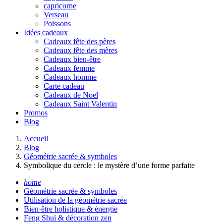
capricorne
Verseau
Poissons
Idées cadeaux
Cadeaux fête des pères
Cadeaux fête des mères
Cadeaux bien-être
Cadeaux femme
Cadeaux homme
Carte cadeau
Cadeaux de Noel
Cadeaux Saint Valentin
Promos
Blog
Accueil
Blog
Géométrie sacrée & symboles
Symbolique du cercle : le mystère d’une forme parfaite
home
Géométrie sacrée & symboles
Utilisation de la géométrie sacrée
Bien-être holistique & énergie
Feng Shui & décoration zen