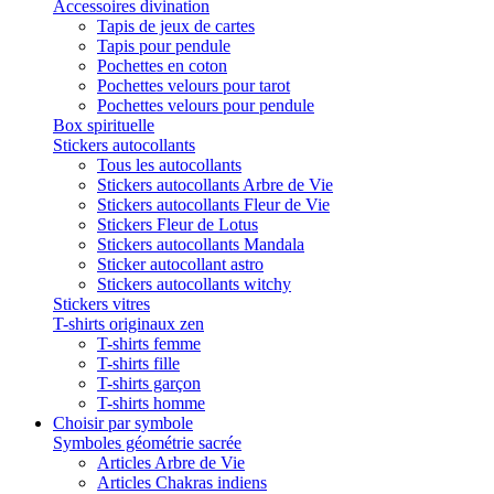
Accessoires divination
Tapis de jeux de cartes
Tapis pour pendule
Pochettes en coton
Pochettes velours pour tarot
Pochettes velours pour pendule
Box spirituelle
Stickers autocollants
Tous les autocollants
Stickers autocollants Arbre de Vie
Stickers autocollants Fleur de Vie
Stickers Fleur de Lotus
Stickers autocollants Mandala
Sticker autocollant astro
Stickers autocollants witchy
Stickers vitres
T-shirts originaux zen
T-shirts femme
T-shirts fille
T-shirts garçon
T-shirts homme
Choisir par symbole
Symboles géométrie sacrée
Articles Arbre de Vie
Articles Chakras indiens