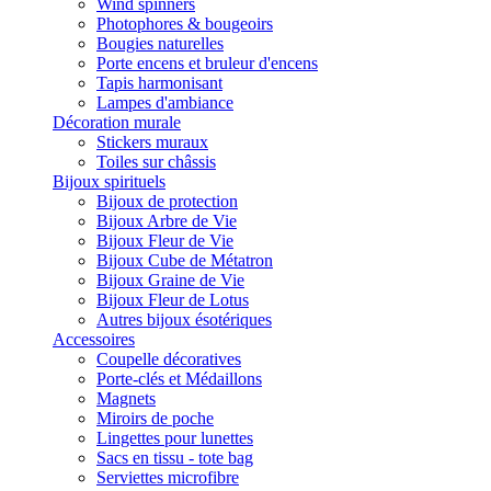
Wind spinners
Photophores & bougeoirs
Bougies naturelles
Porte encens et bruleur d'encens
Tapis harmonisant
Lampes d'ambiance
Décoration murale
Stickers muraux
Toiles sur châssis
Bijoux spirituels
Bijoux de protection
Bijoux Arbre de Vie
Bijoux Fleur de Vie
Bijoux Cube de Métatron
Bijoux Graine de Vie
Bijoux Fleur de Lotus
Autres bijoux ésotériques
Accessoires
Coupelle décoratives
Porte-clés et Médaillons
Magnets
Miroirs de poche
Lingettes pour lunettes
Sacs en tissu - tote bag
Serviettes microfibre