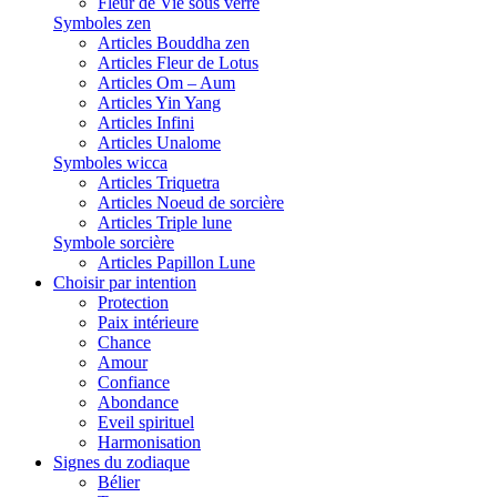
Fleur de Vie sous verre
Symboles zen
Articles Bouddha zen
Articles Fleur de Lotus
Articles Om – Aum
Articles Yin Yang
Articles Infini
Articles Unalome
Symboles wicca
Articles Triquetra
Articles Noeud de sorcière
Articles Triple lune
Symbole sorcière
Articles Papillon Lune
Choisir par intention
Protection
Paix intérieure
Chance
Amour
Confiance
Abondance
Eveil spirituel
Harmonisation
Signes du zodiaque
Bélier