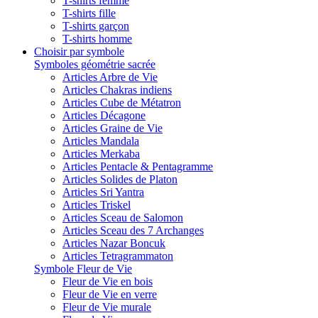
T-shirts femme
T-shirts fille
T-shirts garçon
T-shirts homme
Choisir par symbole
Symboles géométrie sacrée
Articles Arbre de Vie
Articles Chakras indiens
Articles Cube de Métatron
Articles Décagone
Articles Graine de Vie
Articles Mandala
Articles Merkaba
Articles Pentacle & Pentagramme
Articles Solides de Platon
Articles Sri Yantra
Articles Triskel
Articles Sceau de Salomon
Articles Sceau des 7 Archanges
Articles Nazar Boncuk
Articles Tetragrammaton
Symbole Fleur de Vie
Fleur de Vie en bois
Fleur de Vie en verre
Fleur de Vie murale