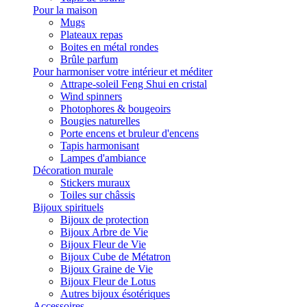
Pour la maison
Mugs
Plateaux repas
Boites en métal rondes
Brûle parfum
Pour harmoniser votre intérieur et méditer
Attrape-soleil Feng Shui en cristal
Wind spinners
Photophores & bougeoirs
Bougies naturelles
Porte encens et bruleur d'encens
Tapis harmonisant
Lampes d'ambiance
Décoration murale
Stickers muraux
Toiles sur châssis
Bijoux spirituels
Bijoux de protection
Bijoux Arbre de Vie
Bijoux Fleur de Vie
Bijoux Cube de Métatron
Bijoux Graine de Vie
Bijoux Fleur de Lotus
Autres bijoux ésotériques
Accessoires