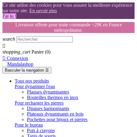
Ce site utilise des cookies pour vous assurer la meilleure expérience
sur notre site.
En savoir plus
J'ai lu !
Livraison offerte pour toute commande >29€ en France
métropolitaine.
search

shopping_cart
Panier
(0)

Connexion
Basculer la navigation
☰
Tous nos produits
Pour dynamiser l'eau
Plaques dynamisantes
Bouteilles thermos en inox
Pour recharger les pierres
Disques harmonisants
Plateaux dynamisants en bois
Pochettes pour bijoux et pierres
Pour le bureau
Pots à crayons
Tapis de souris