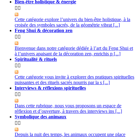
Bien-être holistique & énergie


Cette catégorie explore l’univers du bien-être holistique, à la
croisée des symboles sacrés, de la géométrie vibrat [...]
Feng Shui & décoration zen


Bienvenue dans notre catégorie dédiée à l’art du Feng Shui et
à l’univers apaisant de la décoration zen, enrichis p [...]
Spiritualité & rituels


Cette catégorie vous invite à explorer des pratiques spirituelles
puissantes et des rituels sacrés nourris par la s [...]
Interviews & réflexions spirituelles


Dans cette rubrique, nous vous proposons un espace de
réflexion et d’ouverture, à travers des interviews ins [...]
Symbolique des animaux


Depuis la nuit des temps, les animaux occupent une place