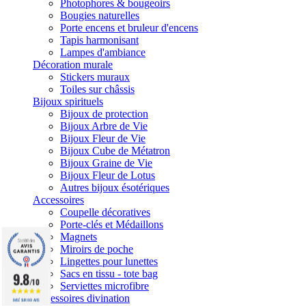
Photophores & bougeoirs
Bougies naturelles
Porte encens et bruleur d'encens
Tapis harmonisant
Lampes d'ambiance
Décoration murale
Stickers muraux
Toiles sur châssis
Bijoux spirituels
Bijoux de protection
Bijoux Arbre de Vie
Bijoux Fleur de Vie
Bijoux Cube de Métatron
Bijoux Graine de Vie
Bijoux Fleur de Lotus
Autres bijoux ésotériques
Accessoires
Coupelle décoratives
Porte-clés et Médaillons
Magnets
Miroirs de poche
Lingettes pour lunettes
Sacs en tissu - tote bag
9.8
/10
Serviettes microfibre
Accessoires divination
BASÉ SUR 861 AVIS