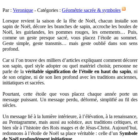
Par :
Veronique
- Catégories :
Géométrie sacrée & symboles
Lorsque revient la saison de la fête de Noël, chacun installe son
sapin de Noël, décore les branches de sapin, accroche les boules de
Noël, les guirlandes, les pommes rouges, les ornements… Puis,
comme un geste presque sacré, vous placez l’étoile au sommet.
Geste simple, geste transmis… mais geste oublié dans son sens
profond.
Car si l’on trouve des milliers d’articles expliquant comment décorer
son sapin, quel style adopter ou quel matériel choisir, personne ne
parle de la
véritable signification de l’étoile en haut du sapin
, ni
de son origine, ni de son lien profond avec les traditions anciennes,
initiatiques et sacrées.
Pourtant, cette étoile que vous placez chaque année porte un
message puissant. Un message perdu, déformé, simplifié au fil des
siècles.
Un message lié à la lumière intérieure, à l’élévation, à la renaissance,
au Pentagramme, mais aussi au solstice, aux traditions celtiques, et
bien sûr à l’histoire des Rois mages et de Jésus-Christ. Aujourd’hui,
redonnons à l’étoile de Noël sa place véritable : celle d’un
Symbole
de Noël profondément initiatique
.