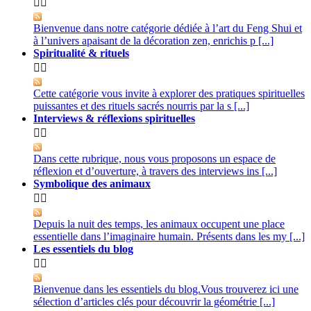


Bienvenue dans notre catégorie dédiée à l’art du Feng Shui et
à l’univers apaisant de la décoration zen, enrichis p [...]
Spiritualité & rituels


Cette catégorie vous invite à explorer des pratiques spirituelles
puissantes et des rituels sacrés nourris par la s [...]
Interviews & réflexions spirituelles


Dans cette rubrique, nous vous proposons un espace de
réflexion et d’ouverture, à travers des interviews ins [...]
Symbolique des animaux


Depuis la nuit des temps, les animaux occupent une place
essentielle dans l’imaginaire humain. Présents dans les my [...]
Les essentiels du blog


Bienvenue dans les essentiels du blog.Vous trouverez ici une
sélection d’articles clés pour découvrir la géométrie [...]