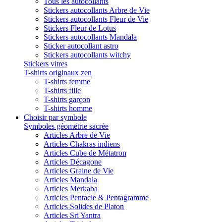
Tous les autocollants
Stickers autocollants Arbre de Vie
Stickers autocollants Fleur de Vie
Stickers Fleur de Lotus
Stickers autocollants Mandala
Sticker autocollant astro
Stickers autocollants witchy
Stickers vitres
T-shirts originaux zen
T-shirts femme
T-shirts fille
T-shirts garçon
T-shirts homme
Choisir par symbole
Symboles géométrie sacrée
Articles Arbre de Vie
Articles Chakras indiens
Articles Cube de Métatron
Articles Décagone
Articles Graine de Vie
Articles Mandala
Articles Merkaba
Articles Pentacle & Pentagramme
Articles Solides de Platon
Articles Sri Yantra