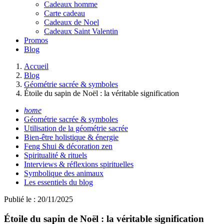
Cadeaux homme
Carte cadeau
Cadeaux de Noel
Cadeaux Saint Valentin
Promos
Blog
Accueil
Blog
Géométrie sacrée & symboles
Étoile du sapin de Noël : la véritable signification
home
Géométrie sacrée & symboles
Utilisation de la géométrie sacrée
Bien-être holistique & énergie
Feng Shui & décoration zen
Spiritualité & rituels
Interviews & réflexions spirituelles
Symbolique des animaux
Les essentiels du blog
Publié le : 20/11/2025
Étoile du sapin de Noël : la véritable signification