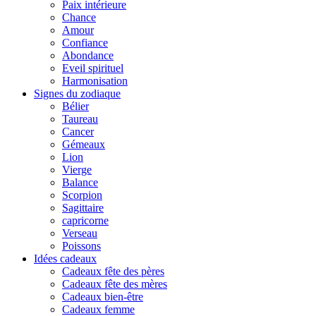
Paix intérieure
Chance
Amour
Confiance
Abondance
Eveil spirituel
Harmonisation
Signes du zodiaque
Bélier
Taureau
Cancer
Gémeaux
Lion
Vierge
Balance
Scorpion
Sagittaire
capricorne
Verseau
Poissons
Idées cadeaux
Cadeaux fête des pères
Cadeaux fête des mères
Cadeaux bien-être
Cadeaux femme