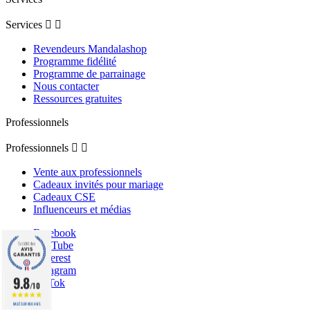
Services


Revendeurs Mandalashop
Programme fidélité
Programme de parrainage
Nous contacter
Ressources gratuites
Professionnels
Professionnels


Vente aux professionnels
Cadeaux invités pour mariage
Cadeaux CSE
Influenceurs et médias
Facebook
YouTube
Pinterest
Instagram
9.8
TikTok
/10
BASÉ SUR 860 AVIS