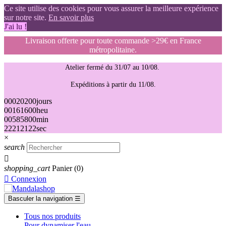
Ce site utilise des cookies pour vous assurer la meilleure expérience
sur notre site.
En savoir plus
J'ai lu !
Livraison offerte pour toute commande >29€ en France
métropolitaine.
Atelier fermé du 31/07 au 10/08.
Expéditions à partir du 11/08.
00
02
02
00
jours
00
16
16
00
heu
00
58
58
00
min
21
20
20
21
sec
×
search

shopping_cart
Panier
(0)

Connexion
Basculer la navigation
☰
Tous nos produits
Pour dynamiser l'eau