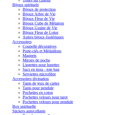
Toiles sur châssis
Bijoux spirituels
Bijoux de protection
Bijoux Arbre de Vie
Bijoux Fleur de Vie
Bijoux Cube de Métatron
Bijoux Graine de Vie
Bijoux Fleur de Lotus
Autres bijoux ésotériques
Accessoires
Coupelle décoratives
Porte-clés et Médaillons
Magnets
Miroirs de poche
Lingettes pour lunettes
Sacs en tissu - tote bag
Serviettes microfibre
Accessoires divination
Tapis de jeux de cartes
Tapis pour pendule
Pochettes en coton
Pochettes velours pour tarot
Pochettes velours pour pendule
Box spirituelle
Stickers autocollants