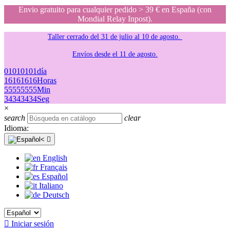
Envio gratuito para cualquier pedido > 39 € en España (con
Mondial Relay Inpost).
Taller cerrado del 31 de julio al 10 de agosto.
Envíos desde el 11 de agosto.
01
01
01
01
día
16
16
16
16
Horas
55
55
55
55
Min
34
34
34
34
Seg
×
search
clear
Idioma:

English
Français
Español
Italiano
Deutsch

Iniciar sesión