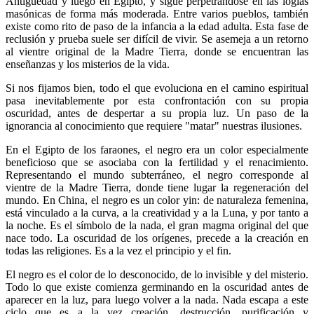
Antigüedad y luego en Egipto, y sigue perpetrándose en las logias
masónicas de forma más moderada. Entre varios pueblos, también
existe como rito de paso de la infancia a la edad adulta. Esta fase de
reclusión y prueba suele ser difícil de vivir. Se asemeja a un retorno
al vientre original de la Madre Tierra, donde se encuentran las
enseñanzas y los misterios de la vida.
Si nos fijamos bien, todo el que evoluciona en el camino espiritual
pasa inevitablemente por esta confrontación con su propia
oscuridad, antes de despertar a su propia luz. Un paso de la
ignorancia al conocimiento que requiere "matar" nuestras ilusiones.
En el Egipto de los faraones, el negro era un color especialmente
beneficioso que se asociaba con la fertilidad y el renacimiento.
Representando el mundo subterráneo, el negro corresponde al
vientre de la Madre Tierra, donde tiene lugar la regeneración del
mundo. En China, el negro es un color yin: de naturaleza femenina,
está vinculado a la curva, a la creatividad y a la Luna, y por tanto a
la noche. Es el símbolo de la nada, el gran magma original del que
nace todo. La oscuridad de los orígenes, precede a la creación en
todas las religiones. Es a la vez el principio y el fin.
El negro es el color de lo desconocido, de lo invisible y del misterio.
Todo lo que existe comienza germinando en la oscuridad antes de
aparecer en la luz, para luego volver a la nada. Nada escapa a este
ciclo que es a la vez creación, destrucción, purificación y