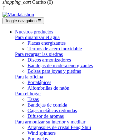
shopping_cart
Carrito
(0)

Toggle navigation
☰
Nuestros productos
Para dinamizar el agua
Placas energizantes
Termos de acero inoxidable
Para recargar las piedras
Discos armonizadores
Bandejas de madera energizantes
Bolsas para joyas y piedras
Para la oficina
Portalápices
Alfombrillas de ratón
Para el hogar
Tazas
Bandejas de comida
Cajas metálicas redondas
Difusor de aromas
Para armonizar su interior y meditar
Atrapasoles de cristal Feng Shui
Wind spinners
Portavelas