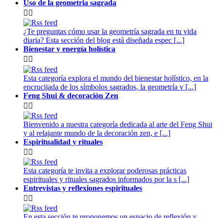
Uso de la geometria sagrada


¿Te preguntas cómo usar la geometría sagrada en tu vida
diaria? Esta sección del blog está diseñada espec [...]
Bienestar y energía holística


Esta categoría explora el mundo del bienestar holístico, en la
encrucijada de los símbolos sagrados, la geometría v [...]
Feng Shui & decoración Zen


Bienvenido a nuestra categoría dedicada al arte del Feng Shui
y al relajante mundo de la decoración zen, e [...]
Espiritualidad y rituales


Esta categoría te invita a explorar poderosas prácticas
espirituales y rituales sagrados informados por la s [...]
Entrevistas y reflexiones espirituales


En esta sección te proponemos un espacio de reflexión y