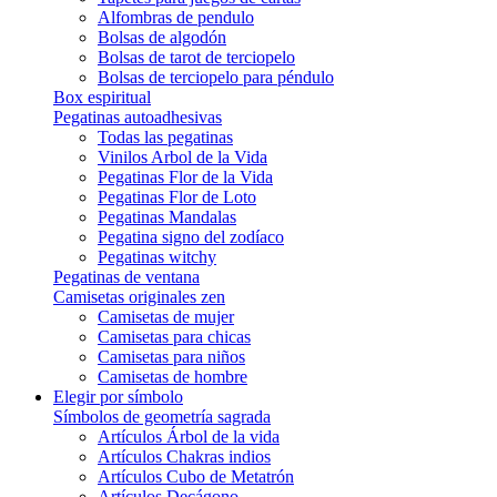
Alfombras de pendulo
Bolsas de algodón
Bolsas de tarot de terciopelo
Bolsas de terciopelo para péndulo
Box espiritual
Pegatinas autoadhesivas
Todas las pegatinas
Vinilos Arbol de la Vida
Pegatinas Flor de la Vida
Pegatinas Flor de Loto
Pegatinas Mandalas
Pegatina signo del zodíaco
Pegatinas witchy
Pegatinas de ventana
Camisetas originales zen
Camisetas de mujer
Camisetas para chicas
Camisetas para niños
Camisetas de hombre
Elegir por símbolo
Símbolos de geometría sagrada
Artículos Árbol de la vida
Artículos Chakras indios
Artículos Cubo de Metatrón
Artículos Decágono