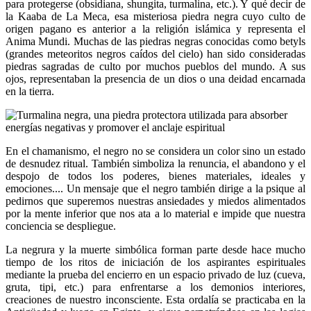
para protegerse (obsidiana, shungita, turmalina, etc.). Y qué decir de
la Kaaba de La Meca, esa misteriosa piedra negra cuyo culto de
origen pagano es anterior a la religión islámica y representa el
Anima Mundi. Muchas de las piedras negras conocidas como betyls
(grandes meteoritos negros caídos del cielo) han sido consideradas
piedras sagradas de culto por muchos pueblos del mundo. A sus
ojos, representaban la presencia de un dios o una deidad encarnada
en la tierra.
En el chamanismo, el negro no se considera un color sino un estado
de desnudez ritual. También simboliza la renuncia, el abandono y el
despojo de todos los poderes, bienes materiales, ideales y
emociones.... Un mensaje que el negro también dirige a la psique al
pedirnos que superemos nuestras ansiedades y miedos alimentados
por la mente inferior que nos ata a lo material e impide que nuestra
conciencia se despliegue.
La negrura y la muerte simbólica forman parte desde hace mucho
tiempo de los ritos de iniciación de los aspirantes espirituales
mediante la prueba del encierro en un espacio privado de luz (cueva,
gruta, tipi, etc.) para enfrentarse a los demonios interiores,
creaciones de nuestro inconsciente. Esta ordalía se practicaba en la