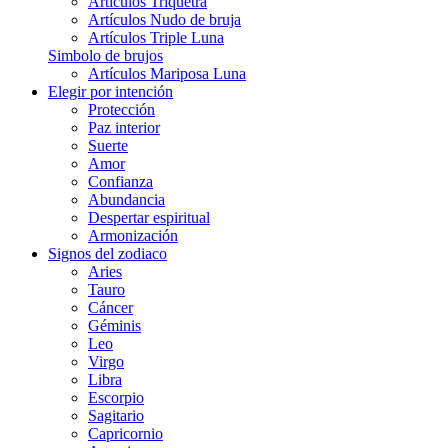
Artículos Triquetra
Artículos Nudo de bruja
Artículos Triple Luna
Simbolo de brujos
Artículos Mariposa Luna
Elegir por intención
Protección
Paz interior
Suerte
Amor
Confianza
Abundancia
Despertar espiritual
Armonización
Signos del zodiaco
Aries
Tauro
Cáncer
Géminis
Leo
Virgo
Libra
Escorpio
Sagitario
Capricornio