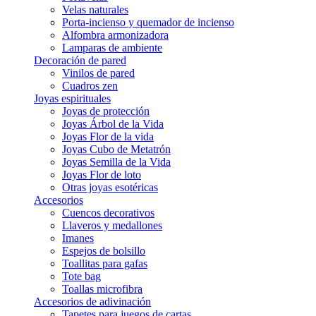
Velas naturales
Porta-incienso y quemador de incienso
Alfombra armonizadora
Lamparas de ambiente
Decoración de pared
Vinilos de pared
Cuadros zen
Joyas espirituales
Joyas de protección
Joyas Árbol de la Vida
Joyas Flor de la vida
Joyas Cubo de Metatrón
Joyas Semilla de la Vida
Joyas Flor de loto
Otras joyas esotéricas
Accesorios
Cuencos decorativos
Llaveros y medallones
Imanes
Espejos de bolsillo
Toallitas para gafas
Tote bag
Toallas microfibra
Accesorios de adivinación
Tapetes para juegos de cartas