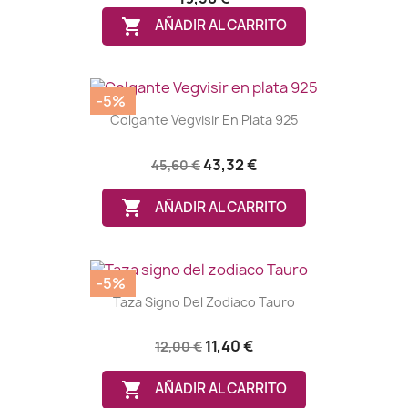

AÑADIR AL CARRITO
-5%
Colgante Vegvisir En Plata 925
(8 notas)
43,32 €
45,60 €

AÑADIR AL CARRITO
-5%
Taza Signo Del Zodiaco Tauro
11,40 €
12,00 €

AÑADIR AL CARRITO