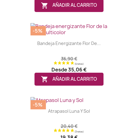

AÑADIR AL CARRITO
-5%
Bandeja Energizante Flor De...
36,90 €
Desde
35,06 €
(2 notas)

AÑADIR AL CARRITO
-5%
Atrapasol Luna Y Sol
20,40 €
19,38 €