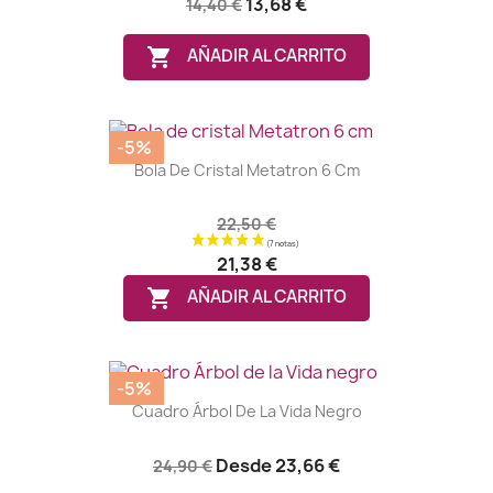
13,68 €
14,40 €

AÑADIR AL CARRITO
(1 nota)
-5%
Bola De Cristal Metatron 6 Cm
22,50 €
21,38 €

AÑADIR AL CARRITO
-5%
Cuadro Árbol De La Vida Negro
Desde
23,66 €
24,90 €