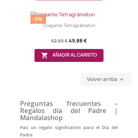
-5%
Colgante Tetragrámaton
(17 notas)
49,88 €
52,50 €

AÑADIR AL CARRITO
Volver arriba

Preguntas frecuentes –
Regalos día del Padre |
Mandalashop
Haz un regalo significativo para el Día del
Padre.