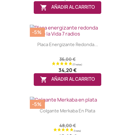

AÑADIR AL CARRITO
-5%
Placa Energizante Redonda...
(7 notas)
36,00 €
34,20 €

AÑADIR AL CARRITO
-5%
Colgante Merkaba En Plata
48,00 €