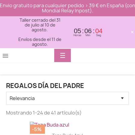
Envio gratuito para cualquier pedido > 39 € en España (co
Mondial Relay Inpost).
Taller cerrado del 31
de julio al 10 de
agosto.
05
06
04
×
Horas
Min
Seg
Envíos desde el 11 de
agosto.
Toggle
☰

navigation
REGALOS DÍA DEL PADRE
Mostrando 1-24 de 41 artículo(s)
Precio
-5%