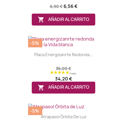
6,56 €
6,90 €

AÑADIR AL CARRITO
-5%
Placa Energizanrte Redonda...
36,00 €
34,20 €
(1 nota)

AÑADIR AL CARRITO
-5%
Atrapasol Órbita De Luz