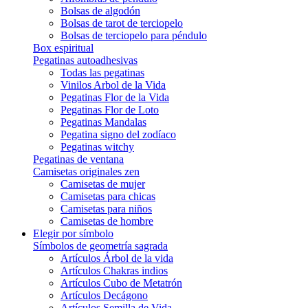
Bolsas de algodón
Bolsas de tarot de terciopelo
Bolsas de terciopelo para péndulo
Box espiritual
Pegatinas autoadhesivas
Todas las pegatinas
Vinilos Arbol de la Vida
Pegatinas Flor de la Vida
Pegatinas Flor de Loto
Pegatinas Mandalas
Pegatina signo del zodíaco
Pegatinas witchy
Pegatinas de ventana
Camisetas originales zen
Camisetas de mujer
Camisetas para chicas
Camisetas para niños
Camisetas de hombre
Elegir por símbolo
Símbolos de geometría sagrada
Artículos Árbol de la vida
Artículos Chakras indios
Artículos Cubo de Metatrón
Artículos Decágono
Artículos Semilla de Vida