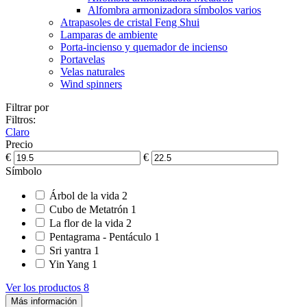
Alfombra armonizadora símbolos varios
Atrapasoles de cristal Feng Shui
Lamparas de ambiente
Porta-incienso y quemador de incienso
Portavelas
Velas naturales
Wind spinners
Filtrar por
Filtros:
Claro
Precio
€
€
Símbolo
Árbol de la vida
2
Cubo de Metatrón
1
La flor de la vida
2
Pentagrama - Pentáculo
1
Sri yantra
1
Yin Yang
1
Ver los productos
8
Más información