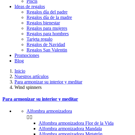
Piscis
Ideas de regalos
Regalos día del padre
Regalos día de la madre
Regalos bienestar
Regalos para mujeres
Regalos para hombres
Tarjeta regalo
Regalos de Navidad
Regalos San Valentin
Promociones
Blog
Inicio
Nuestros artículos
Para armonizar su interior y meditar
Wind spinners
Para armonizar su interior y meditar
Alfombra armonizadora


Alfombra armonizadora Flor de la Vida
Alfombra armonizadora Mandala
Alfombra armonizadora Metatrón