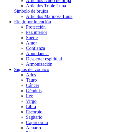
Artículos Nudo de bruja
Artículos Triple Luna
Simbolo de brujos
Artículos Mariposa Luna
Elegir por intención
Protección
Paz interior
Suerte
Amor
Confianza
Abundancia
Despertar espiritual
Armonización
Signos del zodiaco
Aries
Tauro
Cáncer
Géminis
Leo
Virgo
Libra
Escorpio
Sagitario
Capricornio
Acuario