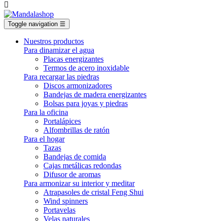

Toggle navigation
☰
Nuestros productos
Para dinamizar el agua
Placas energizantes
Termos de acero inoxidable
Para recargar las piedras
Discos armonizadores
Bandejas de madera energizantes
Bolsas para joyas y piedras
Para la oficina
Portalápices
Alfombrillas de ratón
Para el hogar
Tazas
Bandejas de comida
Cajas metálicas redondas
Difusor de aromas
Para armonizar su interior y meditar
Atrapasoles de cristal Feng Shui
Wind spinners
Portavelas
Velas naturales