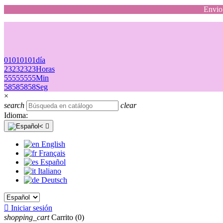
Envio 
01
01
01
01
día
23
23
23
23
Horas
55
55
55
55
Min
58
58
58
58
Seg
×
search
clear
Idioma:

English
Français
Español
Italiano
Deutsch

Iniciar sesión
shopping_cart
Carrito
(0)