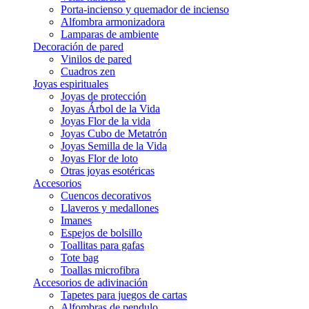
Porta-incienso y quemador de incienso
Alfombra armonizadora
Lamparas de ambiente
Decoración de pared
Vinilos de pared
Cuadros zen
Joyas espirituales
Joyas de protección
Joyas Árbol de la Vida
Joyas Flor de la vida
Joyas Cubo de Metatrón
Joyas Semilla de la Vida
Joyas Flor de loto
Otras joyas esotéricas
Accesorios
Cuencos decorativos
Llaveros y medallones
Imanes
Espejos de bolsillo
Toallitas para gafas
Tote bag
Toallas microfibra
Accesorios de adivinación
Tapetes para juegos de cartas
Alfombras de pendulo