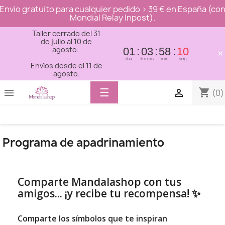
Envio gratuito para cualquier pedido > 39 € en España (co
Mondial Relay Inpost).
Taller cerrado del 31
de julio al 10 de
agosto.
01
03
58
09
×
día
horas
min
seg
Envíos desde el 11 de
agosto.
Toggle
☰
shopping_cart


(0)
navigation
Programa de apadrinamiento
Comparte Mandalashop con tus
amigos... ¡y recibe tu recompensa! ✨
Comparte los símbolos que te inspiran