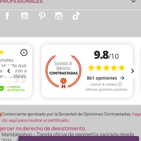
PROFESIONALES

Facebook
YouTube
Pinterest
Instagram
TikTok
Comerciante aprobado por la Sociedad de Opiniones Contrastadas,
hag
clic aquí para mostrar el certificado
.
jercer mi derecho de desistimiento
Mandalashop - Tienda oficial de geometría sagrada desde
2014 - Sarl Uniworld – Montpellier, Francia