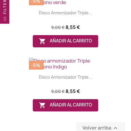
-5%
R
Disco Armonizador Triple...
F
I
L
T
E
8,55 €
9,00 €

AÑADIR AL CARRITO
-5%
Disco Armonizador Triple...
8,55 €
9,00 €

AÑADIR AL CARRITO
Volver arriba
