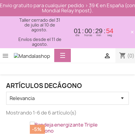
Envio gratuito para cualquier pedido > 39 € en España (co
Mondial Relay Inpost).
Taller cerrado del 31
de julio al 10 de
agosto.
01
00
29
54
×
día
horas
min
seg
Envíos desde el 11 de
agosto.
Toggle
☰
shopping_cart


(0)
navigation
ARTÍCULOS DECÁGONO
Mostrando 1-6 de 6 artículo(s)
-5%