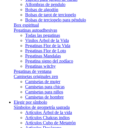
Alfombras de pendulo
Bolsas de algodón
Bolsas de tarot de terciopelo
Bolsas de terciopelo para péndulo
Box espiritual
Pegatinas autoadhesivas
Todas las pegatinas
Vinilos Arbol de la Vida
Pegatinas Flor de la Vida
Pegatinas Flor de Loto
Pegatinas Mandalas
Pegatina signo del zodíaco
Pegatinas witchy
Pegatinas de ventana
Camisetas originales zen
Camisetas de mujer
Camisetas para chicas
Camisetas para niños
Camisetas de hombre
Elegir por símbolo
Símbolos de geometría sagrada
Artículos Árbol de la vida
Artículos Chakras indios
Artículos Cubo de Metatrón
Artículos Decágono