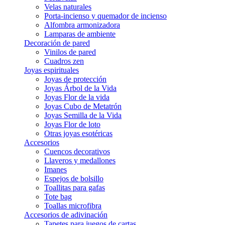
Velas naturales
Porta-incienso y quemador de incienso
Alfombra armonizadora
Lamparas de ambiente
Decoración de pared
Vinilos de pared
Cuadros zen
Joyas espirituales
Joyas de protección
Joyas Árbol de la Vida
Joyas Flor de la vida
Joyas Cubo de Metatrón
Joyas Semilla de la Vida
Joyas Flor de loto
Otras joyas esotéricas
Accesorios
Cuencos decorativos
Llaveros y medallones
Imanes
Espejos de bolsillo
Toallitas para gafas
Tote bag
Toallas microfibra
Accesorios de adivinación
Tapetes para juegos de cartas