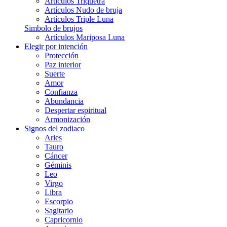
Artículos Triquetra
Artículos Nudo de bruja
Artículos Triple Luna
Simbolo de brujos
Artículos Mariposa Luna
Elegir por intención
Protección
Paz interior
Suerte
Amor
Confianza
Abundancia
Despertar espiritual
Armonización
Signos del zodiaco
Aries
Tauro
Cáncer
Géminis
Leo
Virgo
Libra
Escorpio
Sagitario
Capricornio