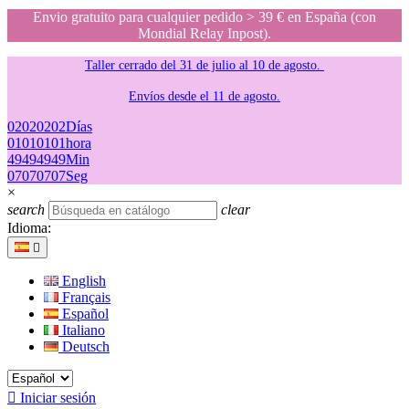
Envio gratuito para cualquier pedido > 39 € en España (con
Mondial Relay Inpost).
Taller cerrado del 31 de julio al 10 de agosto.
Envíos desde el 11 de agosto.
02
02
02
02
Días
01
01
01
01
hora
49
49
49
49
Min
07
07
07
07
Seg
×
search
clear
Idioma:

English
Français
Español
Italiano
Deutsch

Iniciar sesión