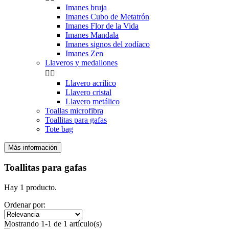
Imanes bruja
Imanes Cubo de Metatrón
Imanes Flor de la Vida
Imanes Mandala
Imanes signos del zodíaco
Imanes Zen
Llaveros y medallones


Llavero acrilico
Llavero cristal
Llavero metálico
Toallas microfibra
Toallitas para gafas
Tote bag
Más información
Filtros:
Claro
Toallitas para gafas
Precio
€
€
Hay 1 producto.
Símbolo
Ordenar por:
La flor de la vida
1
Mostrando 1-1 de 1 artículo(s)