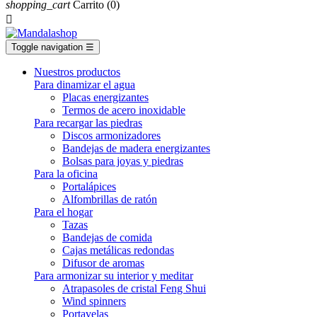
shopping_cart
Carrito
(0)

Toggle navigation
☰
Nuestros productos
Para dinamizar el agua
Placas energizantes
Termos de acero inoxidable
Para recargar las piedras
Discos armonizadores
Bandejas de madera energizantes
Bolsas para joyas y piedras
Para la oficina
Portalápices
Alfombrillas de ratón
Para el hogar
Tazas
Bandejas de comida
Cajas metálicas redondas
Difusor de aromas
Para armonizar su interior y meditar
Atrapasoles de cristal Feng Shui
Wind spinners
Portavelas