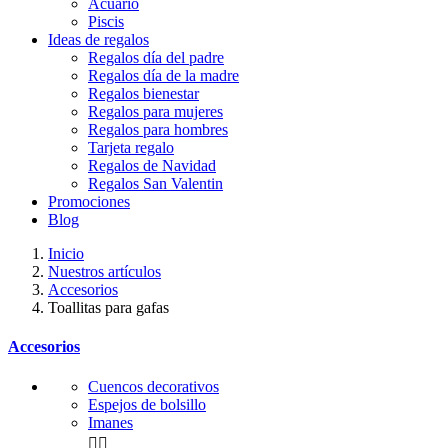
Acuario
Piscis
Ideas de regalos
Regalos día del padre
Regalos día de la madre
Regalos bienestar
Regalos para mujeres
Regalos para hombres
Tarjeta regalo
Regalos de Navidad
Regalos San Valentin
Promociones
Blog
Inicio
Nuestros artículos
Accesorios
Toallitas para gafas
Accesorios
Cuencos decorativos
Espejos de bolsillo
Imanes

