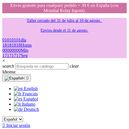
Envio gratuito para cualquier pedido > 39 € en España (con
Mondial Relay Inpost).
Taller cerrado del 31 de julio al 10 de agosto.
Envíos desde el 11 de agosto.
01
01
01
01
día
18
18
18
18
Horas
00
00
00
00
Min
17
17
17
17
Seg
×
search
clear
Idioma:

English
Français
Español
Italiano
Deutsch

Iniciar sesión