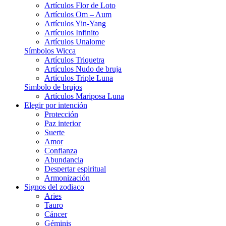
Artículos Flor de Loto
Artículos Om – Aum
Artículos Yin-Yang
Artículos Infinito
Artículos Unalome
Símbolos Wicca
Artículos Triquetra
Artículos Nudo de bruja
Artículos Triple Luna
Simbolo de brujos
Artículos Mariposa Luna
Elegir por intención
Protección
Paz interior
Suerte
Amor
Confianza
Abundancia
Despertar espiritual
Armonización
Signos del zodiaco
Aries
Tauro
Cáncer
Géminis