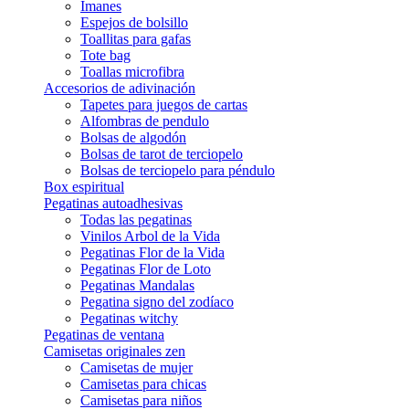
Imanes
Espejos de bolsillo
Toallitas para gafas
Tote bag
Toallas microfibra
Accesorios de adivinación
Tapetes para juegos de cartas
Alfombras de pendulo
Bolsas de algodón
Bolsas de tarot de terciopelo
Bolsas de terciopelo para péndulo
Box espiritual
Pegatinas autoadhesivas
Todas las pegatinas
Vinilos Arbol de la Vida
Pegatinas Flor de la Vida
Pegatinas Flor de Loto
Pegatinas Mandalas
Pegatina signo del zodíaco
Pegatinas witchy
Pegatinas de ventana
Camisetas originales zen
Camisetas de mujer
Camisetas para chicas
Camisetas para niños