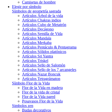
Camisetas de hombre
Elegir por símbolo
Símbolos de geometría sagrada
Artículos Árbol de la vida
Artículos Chakras indios
Artículos Cubo de Metatrón
Artículos Decágono
Artículos Semilla de Vida
Artículos Mandala
Artículos Merkaba
Artículos Pentáculo & Pentagrama
Artículos Sólidos platónicos
Artículos Sri Yantra
Artículos Triskel
Artículos Sello de Salomón
Artículos Sello de los 7 arcangeles
Artículos Nazar Boncuk
Artículos Tetragrámaton
Símbolo Flor de la Vida
Flor de la Vida en madera
Flor de la vida de cristal
Flor de la Vida pared
Posavasos Flor de la Vida
Simbolos zen
Budas decorativos