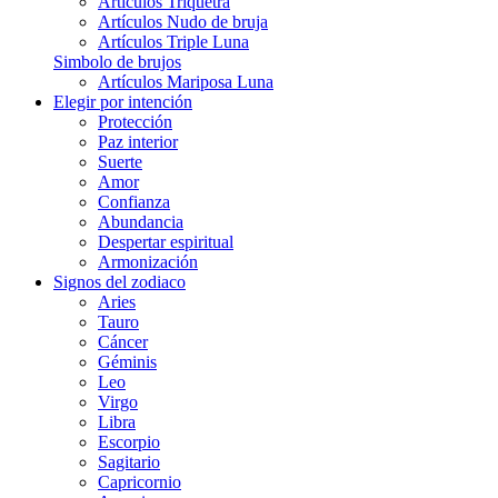
Artículos Triquetra
Artículos Nudo de bruja
Artículos Triple Luna
Simbolo de brujos
Artículos Mariposa Luna
Elegir por intención
Protección
Paz interior
Suerte
Amor
Confianza
Abundancia
Despertar espiritual
Armonización
Signos del zodiaco
Aries
Tauro
Cáncer
Géminis
Leo
Virgo
Libra
Escorpio
Sagitario
Capricornio