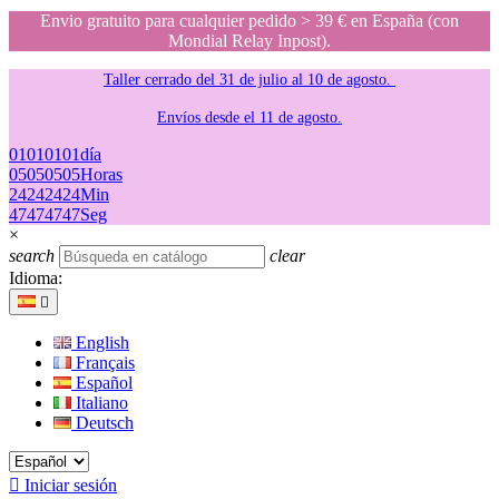
Envio gratuito para cualquier pedido > 39 € en España (con
Mondial Relay Inpost).
Taller cerrado del 31 de julio al 10 de agosto.
Envíos desde el 11 de agosto.
01
01
01
01
día
05
05
05
05
Horas
24
24
24
24
Min
47
47
47
47
Seg
×
search
clear
Idioma:

English
Français
Español
Italiano
Deutsch

Iniciar sesión