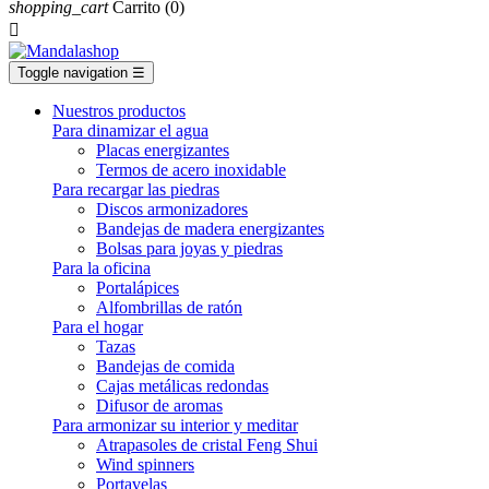
shopping_cart
Carrito
(0)

Toggle navigation
☰
Nuestros productos
Para dinamizar el agua
Placas energizantes
Termos de acero inoxidable
Para recargar las piedras
Discos armonizadores
Bandejas de madera energizantes
Bolsas para joyas y piedras
Para la oficina
Portalápices
Alfombrillas de ratón
Para el hogar
Tazas
Bandejas de comida
Cajas metálicas redondas
Difusor de aromas
Para armonizar su interior y meditar
Atrapasoles de cristal Feng Shui
Wind spinners
Portavelas