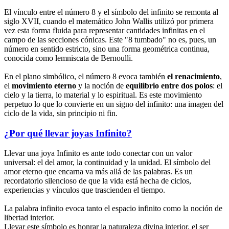
El vínculo entre el número 8 y el símbolo del infinito se remonta al
siglo XVII, cuando el matemático John Wallis utilizó por primera
vez esta forma fluida para representar cantidades infinitas en el
campo de las secciones cónicas. Este "8 tumbado" no es, pues, un
número en sentido estricto, sino una forma geométrica continua,
conocida como lemniscata de Bernoulli.
En el plano simbólico, el número 8 evoca también
el renacimiento
,
el
movimiento eterno
y la noción de
equilibrio entre dos polos
: el
cielo y la tierra, lo material y lo espiritual. Es este movimiento
perpetuo lo que lo convierte en un signo del infinito: una imagen del
ciclo de la vida, sin principio ni fin.
¿Por qué llevar joyas Infinito?
Llevar una joya Infinito es ante todo conectar con un valor
universal: el del amor, la continuidad y la unidad. El símbolo del
amor eterno que encarna va más allá de las palabras. Es un
recordatorio silencioso de que la vida está hecha de ciclos,
experiencias y vínculos que trascienden el tiempo.
La palabra infinito evoca tanto el espacio infinito como la noción de
libertad interior.
Llevar este símbolo es honrar la naturaleza divina interior, el ser