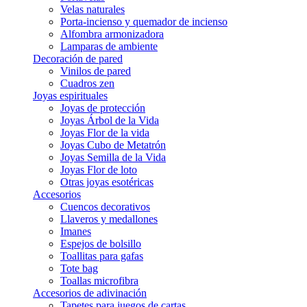
Velas naturales
Porta-incienso y quemador de incienso
Alfombra armonizadora
Lamparas de ambiente
Decoración de pared
Vinilos de pared
Cuadros zen
Joyas espirituales
Joyas de protección
Joyas Árbol de la Vida
Joyas Flor de la vida
Joyas Cubo de Metatrón
Joyas Semilla de la Vida
Joyas Flor de loto
Otras joyas esotéricas
Accesorios
Cuencos decorativos
Llaveros y medallones
Imanes
Espejos de bolsillo
Toallitas para gafas
Tote bag
Toallas microfibra
Accesorios de adivinación
Tapetes para juegos de cartas