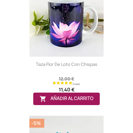
(5 notas)
Taza Flor De Loto Con Chispas
12,00 €
11,40 €

AÑADIR AL CARRITO
-5%