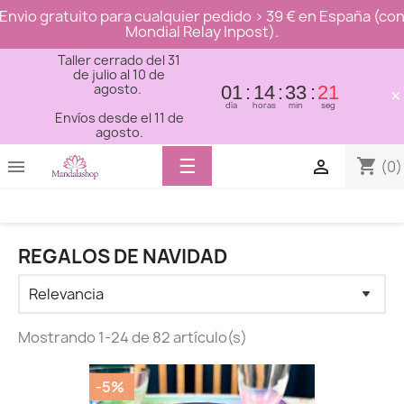
Envio gratuito para cualquier pedido > 39 € en España (co
Mondial Relay Inpost).
Taller cerrado del 31
de julio al 10 de
agosto.
01
14
33
21
×
día
horas
min
seg
Envíos desde el 11 de
agosto.
Toggle
☰
shopping_cart


(0)
navigation
REGALOS DE NAVIDAD
Mostrando 1-24 de 82 artículo(s)
-5%