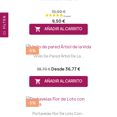
10,00 €
R
9,50 €

AÑADIR AL CARRITO
F
I
L
T
E
-5%
Vinilo De Pared Árbol De La...
Desde
36,77 €
38,70 €

AÑADIR AL CARRITO
(3 notas)
-5%
Portavelas Flor De Loto Con...