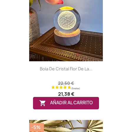
Bola De Cristal Flor De La...
22,50 €
21,38 €
(1 nota)

AÑADIR AL CARRITO
-5%