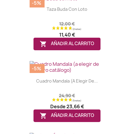
-5%
Taza Buda Con Loto
12,00 €
11,40 €

AÑADIR AL CARRITO
-5%
Cuadro Mandala (a Elegir De...
24,90 €
(2 notas)
Desde
23,66 €

AÑADIR AL CARRITO