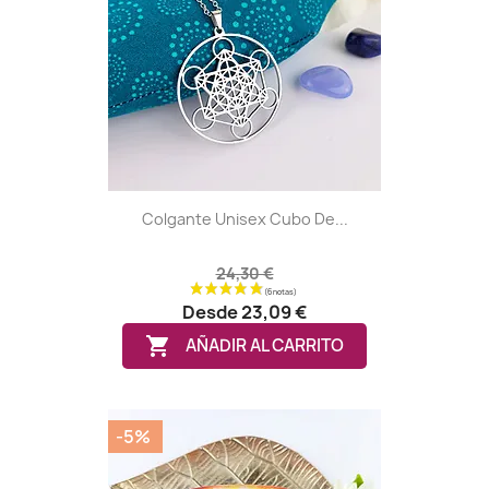
Colgante Unisex Cubo De...
24,30 €
(1 nota)
Desde
23,09 €

AÑADIR AL CARRITO
-5%