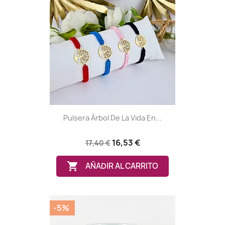
Pulsera Árbol De La Vida En...
16,53 €
17,40 €

AÑADIR AL CARRITO
-5%