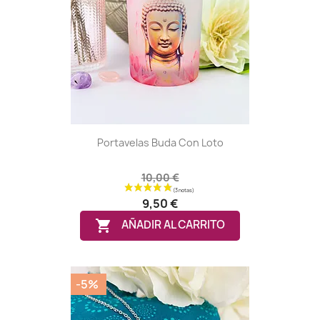
Portavelas Buda Con Loto
10,00 €
9,50 €

AÑADIR AL CARRITO
-5%