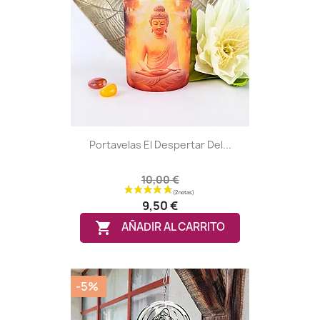
Portavelas El Despertar Del...
10,00 €
9,50 €

AÑADIR AL CARRITO
-5%