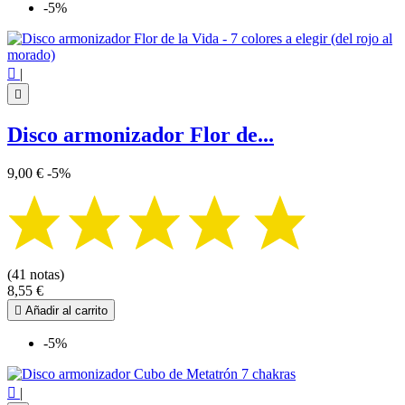
-5%

|

Disco armonizador Flor de...
9,00 €
-5%
(41 notas)
8,55 €

Añadir al carrito
-5%

|