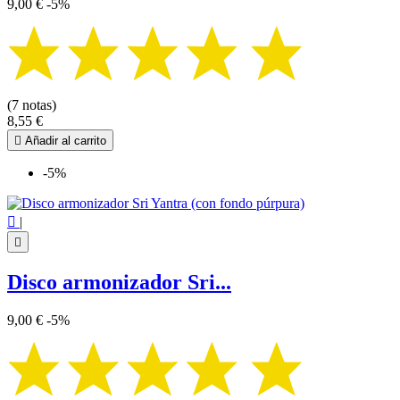
9,00 €
-5%
(7 notas)
8,55 €

Añadir al carrito
-5%

|

Disco armonizador Sri...
9,00 €
-5%