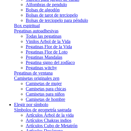
Alfombras de pendulo
Bolsas de algodón
Bolsas de tarot de terciopelo
Bolsas de terciopelo para péndulo
Box espiritual
Pegatinas autoadhesivas
Todas las pegatinas
Vinilos Arbol de la Vida
Pegatinas Flor de la Vida
Pegatinas Flor de Loto
Pegatinas Mandalas
Pegatina signo del zodíaco
Pegatinas witchy
Pegatinas de ventana
Camisetas originales zen
Camisetas de mujer
Camisetas para chicas
Camisetas para niños
Camisetas de hombre
Elegir por símbolo
Símbolos de geometría sagrada
Artículos Árbol de la vida
Artículos Chakras indios
Artículos Cubo de Metatrón
Artículos Decágono