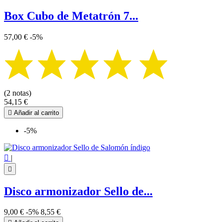
Box Cubo de Metatrón 7...
57,00 €
-5%
(2 notas)
54,15 €

Añadir al carrito
-5%

|

Disco armonizador Sello de...
9,00 €
-5%
8,55 €