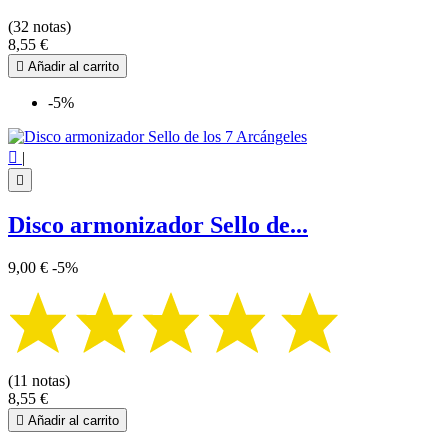
Decágono
3
(32 notas)
La flor de la vida
7
8,55 €
Mandala
32

Añadir al carrito
Nudo de bruja
2
Pentagrama - Pentáculo
4
-5%
Sello de los 7 Arcángeles
1
Sello de Salomón
2
Semilla de la Vida
2

|
Sri yantra
3

Tetragrammaton
1
Triquetra
1
Disco armonizador Sello de...
Triskel
3
Yin Yang
1
9,00 €
-5%
más...
menos
Ver los productos
82
(11 notas)
8,55 €

Añadir al carrito