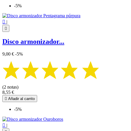
-5%

|

Disco armonizador...
9,00 €
-5%
(2 notas)
8,55 €

Añadir al carrito
-5%

|