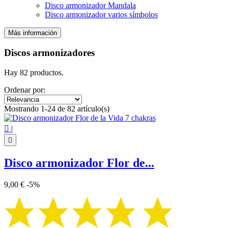
Disco armonizador Mandala
Disco armonizador varios símbolos
Más información
Filtros:
Claro
Discos armonizadores
Categorías
Hay 82 productos.
Disco armonizador Árbol de la Vida
4
Disco armonizador Chakra indio
10
Ordenar por:
Disco armonizador Cubo de Metatrón
7
Mostrando 1-24 de 82 artículo(s)
Disco armonizador Flor de la Vida
7
Disco armonizador Mandala
32

|
Disco armonizador varios símbolos
22

Precio
€
€
Disco armonizador Flor de...
Símbolo
9,00 €
-5%
7 chakra
3
Árbol de la vida
4
Aum - Om
2
Chakra indio
8
Cubo de Metatrón
7