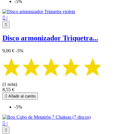
-5%

|

Disco armonizador Triquetra...
9,00 €
-5%
(1 nota)
8,55 €

Añadir al carrito
-5%

|
