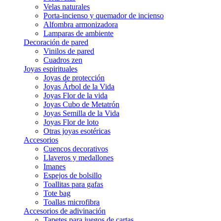
Velas naturales
Porta-incienso y quemador de incienso
Alfombra armonizadora
Lamparas de ambiente
Decoración de pared
Vinilos de pared
Cuadros zen
Joyas espirituales
Joyas de protección
Joyas Árbol de la Vida
Joyas Flor de la vida
Joyas Cubo de Metatrón
Joyas Semilla de la Vida
Joyas Flor de loto
Otras joyas esotéricas
Accesorios
Cuencos decorativos
Llaveros y medallones
Imanes
Espejos de bolsillo
Toallitas para gafas
Tote bag
Toallas microfibra
Accesorios de adivinación
Tapetes para juegos de cartas