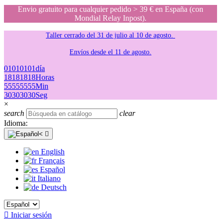
Envio gratuito para cualquier pedido > 39 € en España (con
Mondial Relay Inpost).
Taller cerrado del 31 de julio al 10 de agosto.
Envíos desde el 11 de agosto.
01
01
01
01
día
18
18
18
18
Horas
55
55
55
55
Min
30
30
30
30
Seg
×
search
clear
Idioma:

English
Français
Español
Italiano
Deutsch

Iniciar sesión