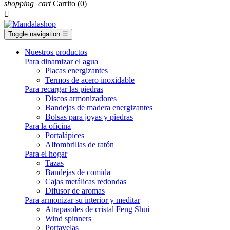
shopping_cart
Carrito
(0)

Toggle navigation
☰
Nuestros productos
Para dinamizar el agua
Placas energizantes
Termos de acero inoxidable
Para recargar las piedras
Discos armonizadores
Bandejas de madera energizantes
Bolsas para joyas y piedras
Para la oficina
Portalápices
Alfombrillas de ratón
Para el hogar
Tazas
Bandejas de comida
Cajas metálicas redondas
Difusor de aromas
Para armonizar su interior y meditar
Atrapasoles de cristal Feng Shui
Wind spinners
Portavelas