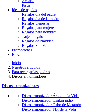
Acuario
Piscis
Ideas de regalos
Regalos día del padre
Regalos día de la madre
Regalos bienestar
Regalos para mujeres
Regalos para hombres
Tarjeta regalo
Regalos de Navidad
Regalos San Valentin
Promociones
Blog
Inicio
Nuestros artículos
Para recargar las piedras
Discos armonizadores
Discos armonizadores
Disco armonizador Árbol de la Vida
Disco armonizador Chakra indio
Disco armonizador Cubo de Metatrón
Disco armonizador Flor de la Vida