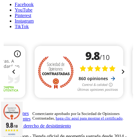
Facebook
YouTube
Pinterest
Instagram
TikTok
Comerciante aprobado por la Sociedad de Opiniones
Contrastadas,
haga clic aquí para mostrar el certificado
.
9.8
Ejercer mi derecho de desistimiento
/10
860 NOTAS
Mandalashop - Tienda oficial de geometría sagrada desde 2014 -