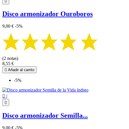

Disco armonizador Ouroboros
9,00 €
-5%
(2 notas)
8,55 €

Añadir al carrito
-5%

|

Disco armonizador Semilla...
9,00 €
-5%