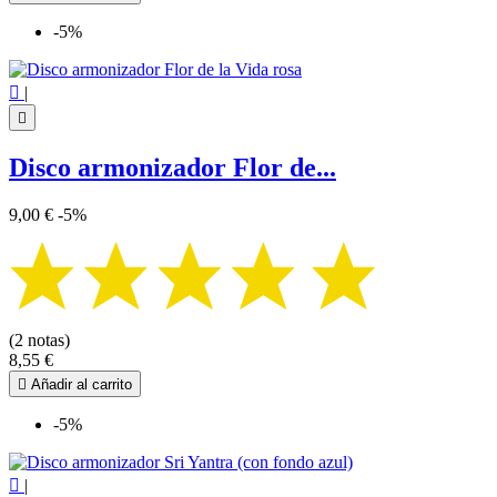
-5%

|

Disco armonizador Flor de...
9,00 €
-5%
(2 notas)
8,55 €

Añadir al carrito
-5%

|