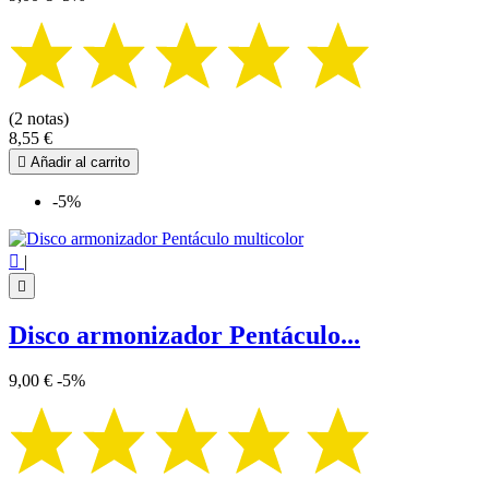
(2 notas)
8,55 €

Añadir al carrito
-5%

|

Disco armonizador Pentáculo...
9,00 €
-5%