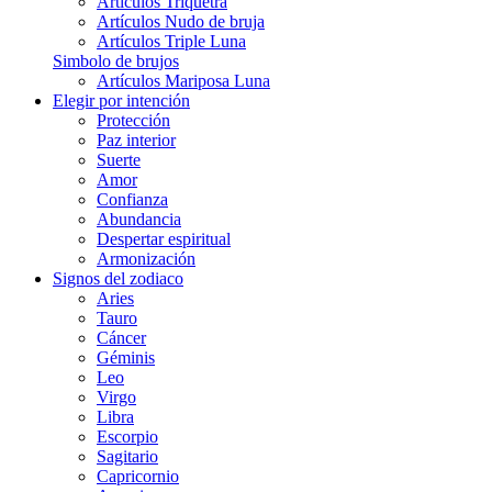
Artículos Triquetra
Artículos Nudo de bruja
Artículos Triple Luna
Simbolo de brujos
Artículos Mariposa Luna
Elegir por intención
Protección
Paz interior
Suerte
Amor
Confianza
Abundancia
Despertar espiritual
Armonización
Signos del zodiaco
Aries
Tauro
Cáncer
Géminis
Leo
Virgo
Libra
Escorpio
Sagitario
Capricornio