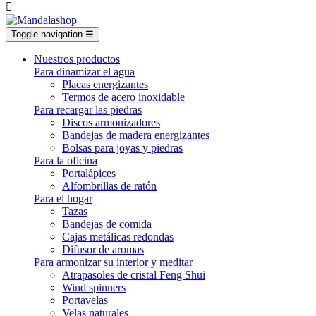

Toggle navigation
☰
Nuestros productos
Para dinamizar el agua
Placas energizantes
Termos de acero inoxidable
Para recargar las piedras
Discos armonizadores
Bandejas de madera energizantes
Bolsas para joyas y piedras
Para la oficina
Portalápices
Alfombrillas de ratón
Para el hogar
Tazas
Bandejas de comida
Cajas metálicas redondas
Difusor de aromas
Para armonizar su interior y meditar
Atrapasoles de cristal Feng Shui
Wind spinners
Portavelas
Velas naturales