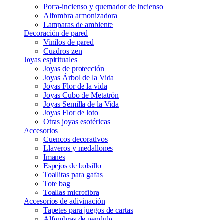
Porta-incienso y quemador de incienso
Alfombra armonizadora
Lamparas de ambiente
Decoración de pared
Vinilos de pared
Cuadros zen
Joyas espirituales
Joyas de protección
Joyas Árbol de la Vida
Joyas Flor de la vida
Joyas Cubo de Metatrón
Joyas Semilla de la Vida
Joyas Flor de loto
Otras joyas esotéricas
Accesorios
Cuencos decorativos
Llaveros y medallones
Imanes
Espejos de bolsillo
Toallitas para gafas
Tote bag
Toallas microfibra
Accesorios de adivinación
Tapetes para juegos de cartas
Alfombras de pendulo