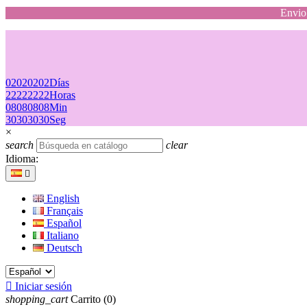
Envio 
02
02
02
02
Días
22
22
22
22
Horas
08
08
08
08
Min
30
30
30
30
Seg
×
search
clear
Idioma:

English
Français
Español
Italiano
Deutsch

Iniciar sesión
shopping_cart
Carrito
(0)