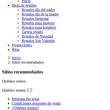
Piscis
Ideas de regalos
Regalos día del padre
Regalos día de la madre
Regalos bienestar
Regalos para mujeres
Regalos para hombres
Tarjeta regalo
Regalos de Navidad
Regalos San Valentin
Promociones
Blog
Inicio
Sitios recomendados
Sitios recomendados
Quiénes somos
Quiénes somos


Información legal
Condiciones generales de venta
¿Quiénes somos?