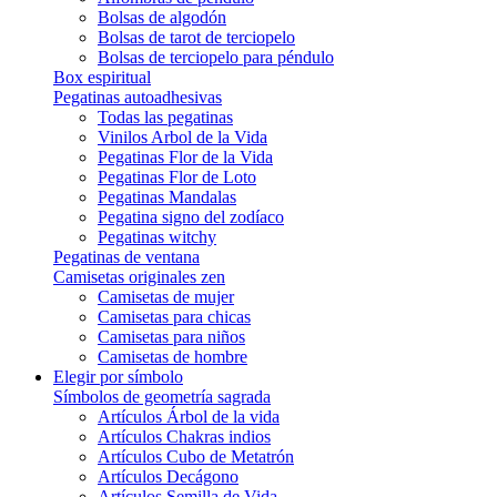
Bolsas de algodón
Bolsas de tarot de terciopelo
Bolsas de terciopelo para péndulo
Box espiritual
Pegatinas autoadhesivas
Todas las pegatinas
Vinilos Arbol de la Vida
Pegatinas Flor de la Vida
Pegatinas Flor de Loto
Pegatinas Mandalas
Pegatina signo del zodíaco
Pegatinas witchy
Pegatinas de ventana
Camisetas originales zen
Camisetas de mujer
Camisetas para chicas
Camisetas para niños
Camisetas de hombre
Elegir por símbolo
Símbolos de geometría sagrada
Artículos Árbol de la vida
Artículos Chakras indios
Artículos Cubo de Metatrón
Artículos Decágono
Artículos Semilla de Vida