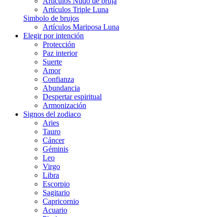
Artículos Nudo de bruja
Artículos Triple Luna
Simbolo de brujos
Artículos Mariposa Luna
Elegir por intención
Protección
Paz interior
Suerte
Amor
Confianza
Abundancia
Despertar espiritual
Armonización
Signos del zodiaco
Aries
Tauro
Cáncer
Géminis
Leo
Virgo
Libra
Escorpio
Sagitario
Capricornio
Acuario