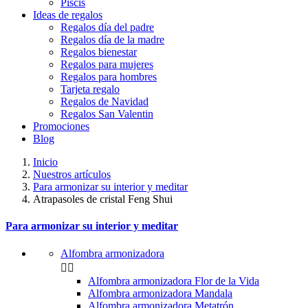
Piscis
Ideas de regalos
Regalos día del padre
Regalos día de la madre
Regalos bienestar
Regalos para mujeres
Regalos para hombres
Tarjeta regalo
Regalos de Navidad
Regalos San Valentin
Promociones
Blog
Inicio
Nuestros artículos
Para armonizar su interior y meditar
Atrapasoles de cristal Feng Shui
Para armonizar su interior y meditar
Alfombra armonizadora


Alfombra armonizadora Flor de la Vida
Alfombra armonizadora Mandala
Alfombra armonizadora Metatrón