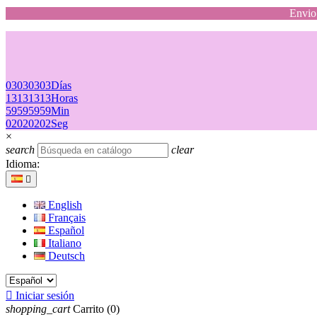
Envio 
03
03
03
03
Días
13
13
13
13
Horas
59
59
59
59
Min
02
02
02
02
Seg
×
search
clear
Idioma:

English
Français
Español
Italiano
Deutsch

Iniciar sesión
shopping_cart
Carrito
(0)