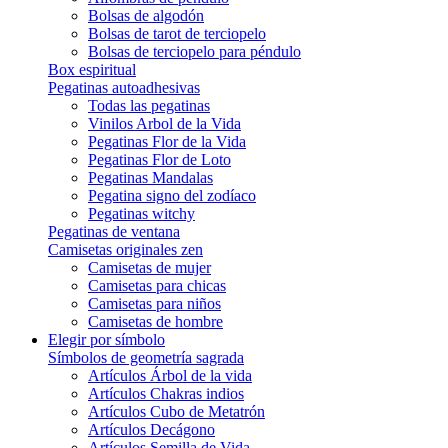
Bolsas de algodón
Bolsas de tarot de terciopelo
Bolsas de terciopelo para péndulo
Box espiritual
Pegatinas autoadhesivas
Todas las pegatinas
Vinilos Arbol de la Vida
Pegatinas Flor de la Vida
Pegatinas Flor de Loto
Pegatinas Mandalas
Pegatina signo del zodíaco
Pegatinas witchy
Pegatinas de ventana
Camisetas originales zen
Camisetas de mujer
Camisetas para chicas
Camisetas para niños
Camisetas de hombre
Elegir por símbolo
Símbolos de geometría sagrada
Artículos Árbol de la vida
Artículos Chakras indios
Artículos Cubo de Metatrón
Artículos Decágono
Artículos Semilla de Vida