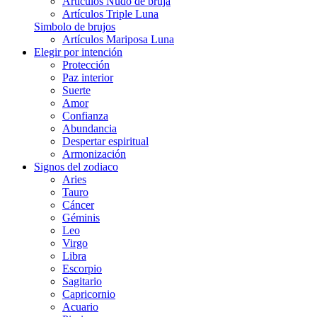
Artículos Nudo de bruja
Artículos Triple Luna
Simbolo de brujos
Artículos Mariposa Luna
Elegir por intención
Protección
Paz interior
Suerte
Amor
Confianza
Abundancia
Despertar espiritual
Armonización
Signos del zodiaco
Aries
Tauro
Cáncer
Géminis
Leo
Virgo
Libra
Escorpio
Sagitario
Capricornio
Acuario