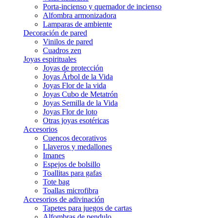
Porta-incienso y quemador de incienso
Alfombra armonizadora
Lamparas de ambiente
Decoración de pared
Vinilos de pared
Cuadros zen
Joyas espirituales
Joyas de protección
Joyas Árbol de la Vida
Joyas Flor de la vida
Joyas Cubo de Metatrón
Joyas Semilla de la Vida
Joyas Flor de loto
Otras joyas esotéricas
Accesorios
Cuencos decorativos
Llaveros y medallones
Imanes
Espejos de bolsillo
Toallitas para gafas
Tote bag
Toallas microfibra
Accesorios de adivinación
Tapetes para juegos de cartas
Alfombras de pendulo