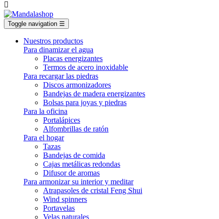

Toggle navigation
☰
Nuestros productos
Para dinamizar el agua
Placas energizantes
Termos de acero inoxidable
Para recargar las piedras
Discos armonizadores
Bandejas de madera energizantes
Bolsas para joyas y piedras
Para la oficina
Portalápices
Alfombrillas de ratón
Para el hogar
Tazas
Bandejas de comida
Cajas metálicas redondas
Difusor de aromas
Para armonizar su interior y meditar
Atrapasoles de cristal Feng Shui
Wind spinners
Portavelas
Velas naturales