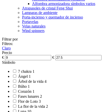
Alfombra armonizadora símbolos varios
Atrapasoles de cristal Feng Shui
Lamparas de ambiente
Porta-incienso y quemador de incienso
Portavelas
Velas naturales
Wind spinners
Filtrar por
Filtros:
Claro
Precio
€
€
Símbolo
7 chakra
1
Ángel
1
Árbol de la vida
4
Búho
1
Corazón
1
Fases lunares
2
Flor de Loto
3
La flor de la vida
2
Luna
10