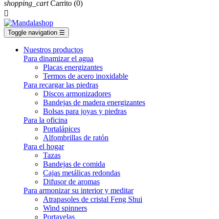
shopping_cart
Carrito
(0)

Toggle navigation
☰
Nuestros productos
Para dinamizar el agua
Placas energizantes
Termos de acero inoxidable
Para recargar las piedras
Discos armonizadores
Bandejas de madera energizantes
Bolsas para joyas y piedras
Para la oficina
Portalápices
Alfombrillas de ratón
Para el hogar
Tazas
Bandejas de comida
Cajas metálicas redondas
Difusor de aromas
Para armonizar su interior y meditar
Atrapasoles de cristal Feng Shui
Wind spinners
Portavelas