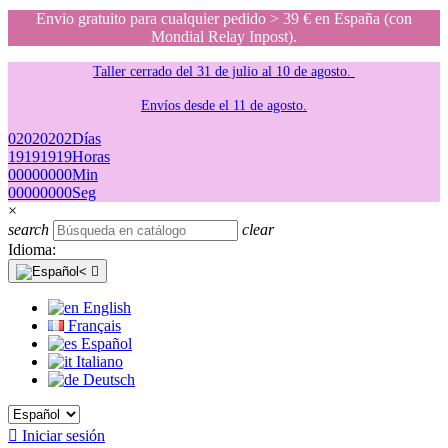
Envio gratuito para cualquier pedido > 39 € en España (con
Mondial Relay Inpost).
Taller cerrado del 31 de julio al 10 de agosto.
Envíos desde el 11 de agosto.
02
02
02
02
Días
19
19
19
19
Horas
00
00
00
00
Min
00
00
00
00
Seg
×
search
clear
Idioma:

English
Français
Español
Italiano
Deutsch

Iniciar sesión