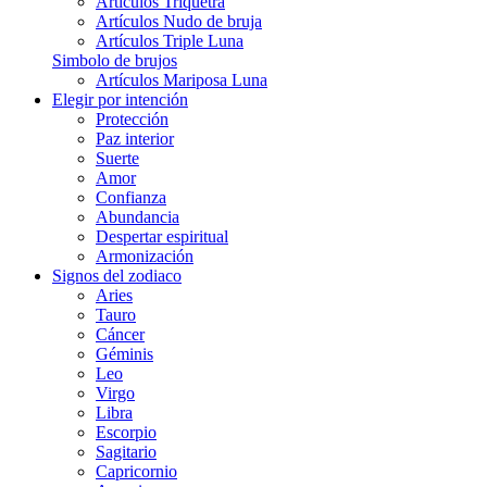
Artículos Triquetra
Artículos Nudo de bruja
Artículos Triple Luna
Simbolo de brujos
Artículos Mariposa Luna
Elegir por intención
Protección
Paz interior
Suerte
Amor
Confianza
Abundancia
Despertar espiritual
Armonización
Signos del zodiaco
Aries
Tauro
Cáncer
Géminis
Leo
Virgo
Libra
Escorpio
Sagitario
Capricornio