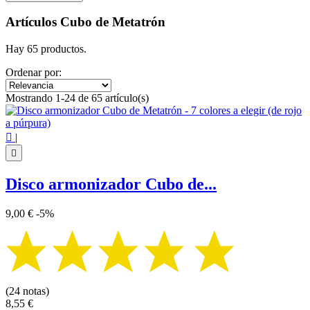
Filtros:
Claro
Artículos Cubo de Metatrón
Categorías
Hay 65 productos.
Cubo de Metatrón de madera
10
Cubo de Metatrón de pared
2
Ordenar por:
Precio
Mostrando 1-24 de 65 artículo(s)
€
€
Símbolo

|
7 chakra
1

Cubo de Metatrón
65
Disco armonizador Cubo de...
Ver los productos
65
9,00 €
-5%
(24 notas)
8,55 €