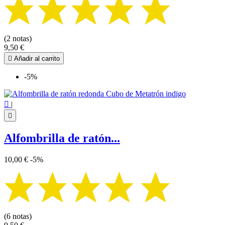
(2 notas)
9,50 €

Añadir al carrito
-5%

|

Alfombrilla de ratón...
10,00 €
-5%
(6 notas)