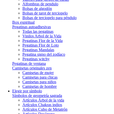
Alfombras de pendulo
Bolsas de algodón
Bolsas de tarot de terciopelo
Bolsas de terciopelo para péndulo
Box espiritual
Pegatinas autoadhesivas
Todas las pegatinas
Vinilos Arbol de la Vida
Pegatinas Flor de la Vida
Pegatinas Flor de Loto
Pegatinas Mandalas
Pegatina signo del zodíaco
Pegatinas witchy
Pegatinas de ventana
Camisetas originales zen
Camisetas de mujer
Camisetas para chicas
Camisetas para niños
Camisetas de hombre
Elegir por símbolo
Símbolos de geometría sagrada
Artículos Árbol de la vida
Artículos Chakras indios
Artículos Cubo de Metatrón
Artículos Decágono