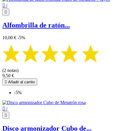

|

Alfombrilla de ratón...
10,00 €
-5%
(2 notas)
9,50 €

Añadir al carrito
-5%

|

Disco armonizador Cubo de...