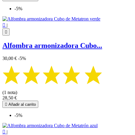
-5%

|

Alfombra armonizadora Cubo...
30,00 €
-5%
(1 nota)
28,50 €

Añadir al carrito
-5%

|