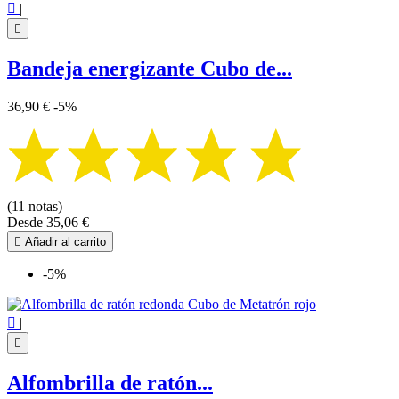

|

Bandeja energizante Cubo de...
36,90 €
-5%
(11 notas)
Desde
35,06 €

Añadir al carrito
-5%

|

Alfombrilla de ratón...