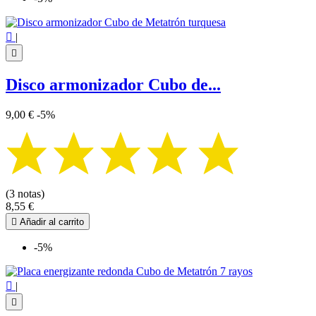

|

Disco armonizador Cubo de...
9,00 €
-5%
(3 notas)
8,55 €

Añadir al carrito
-5%

|
