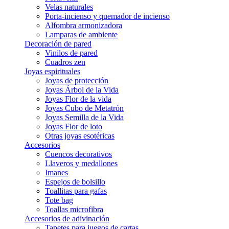
Velas naturales
Porta-incienso y quemador de incienso
Alfombra armonizadora
Lamparas de ambiente
Decoración de pared
Vinilos de pared
Cuadros zen
Joyas espirituales
Joyas de protección
Joyas Árbol de la Vida
Joyas Flor de la vida
Joyas Cubo de Metatrón
Joyas Semilla de la Vida
Joyas Flor de loto
Otras joyas esotéricas
Accesorios
Cuencos decorativos
Llaveros y medallones
Imanes
Espejos de bolsillo
Toallitas para gafas
Tote bag
Toallas microfibra
Accesorios de adivinación
Tapetes para juegos de cartas