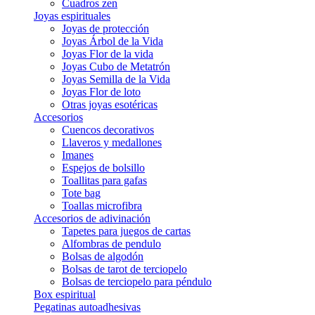
Cuadros zen
Joyas espirituales
Joyas de protección
Joyas Árbol de la Vida
Joyas Flor de la vida
Joyas Cubo de Metatrón
Joyas Semilla de la Vida
Joyas Flor de loto
Otras joyas esotéricas
Accesorios
Cuencos decorativos
Llaveros y medallones
Imanes
Espejos de bolsillo
Toallitas para gafas
Tote bag
Toallas microfibra
Accesorios de adivinación
Tapetes para juegos de cartas
Alfombras de pendulo
Bolsas de algodón
Bolsas de tarot de terciopelo
Bolsas de terciopelo para péndulo
Box espiritual
Pegatinas autoadhesivas