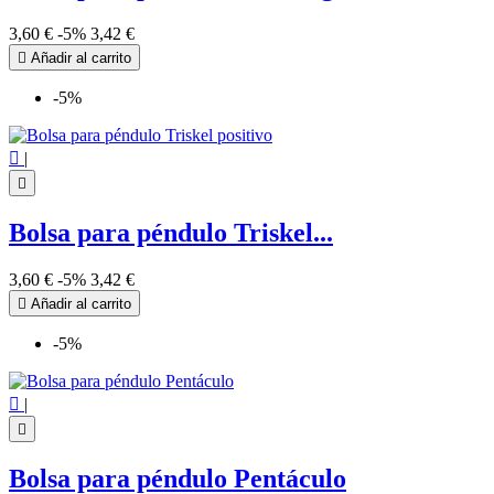
3,60 €
-5%
3,42 €

Añadir al carrito
-5%

|

Bolsa para péndulo Triskel...
3,60 €
-5%
3,42 €

Añadir al carrito
-5%

|

Bolsa para péndulo Pentáculo