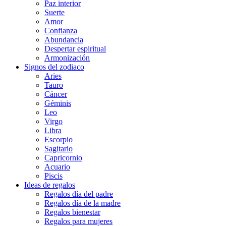
Paz interior
Suerte
Amor
Confianza
Abundancia
Despertar espiritual
Armonización
Signos del zodiaco
Aries
Tauro
Cáncer
Géminis
Leo
Virgo
Libra
Escorpio
Sagitario
Capricornio
Acuario
Piscis
Ideas de regalos
Regalos día del padre
Regalos día de la madre
Regalos bienestar
Regalos para mujeres