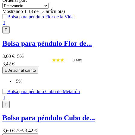
Ordenar por:
Mostrando 1-13 de 13 artículo(s)

|

Bolsa para péndulo Flor de...
3,60 €
-5%
3,42 €

Añadir al carrito
-5%

|

Bolsa para péndulo Cubo de...
3,60 €
-5%
3,42 €