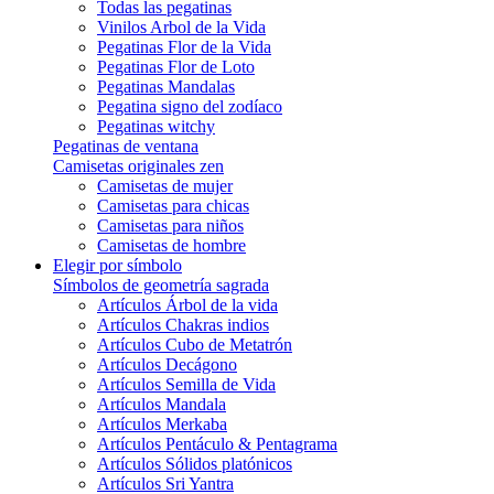
Todas las pegatinas
Vinilos Arbol de la Vida
Pegatinas Flor de la Vida
Pegatinas Flor de Loto
Pegatinas Mandalas
Pegatina signo del zodíaco
Pegatinas witchy
Pegatinas de ventana
Camisetas originales zen
Camisetas de mujer
Camisetas para chicas
Camisetas para niños
Camisetas de hombre
Elegir por símbolo
Símbolos de geometría sagrada
Artículos Árbol de la vida
Artículos Chakras indios
Artículos Cubo de Metatrón
Artículos Decágono
Artículos Semilla de Vida
Artículos Mandala
Artículos Merkaba
Artículos Pentáculo & Pentagrama
Artículos Sólidos platónicos
Artículos Sri Yantra