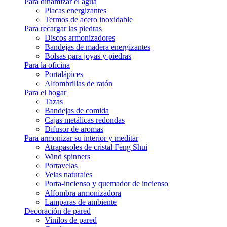
Para dinamizar el agua
Precio
Placas energizantes
3
€
4
€
Termos de acero inoxidable
Símbolo
Para recargar las piedras
Discos armonizadores
Aum - Om
1
Bandejas de madera energizantes
Cubo de Metatrón
1
Bolsas para joyas y piedras
La flor de la vida
1
Para la oficina
Nudo de bruja
2
Portalápices
Pentagrama - Pentáculo
1
Alfombrillas de ratón
Para el hogar
Sello de los 7 Arcángeles
1
Tazas
Semilla de la Vida
1
Bandejas de comida
Tetragrammaton
1
Cajas metálicas redondas
Triquetra
1
Difusor de aromas
Triskel
2
Para armonizar su interior y meditar
Yin Yang
1
Atrapasoles de cristal Feng Shui
Wind spinners
Portavelas
13
Velas naturales
Porta-incienso y quemador de incienso
Alfombra armonizadora
Lamparas de ambiente
Decoración de pared
Vinilos de pared