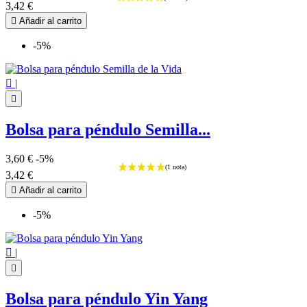
3,42 €

Añadir al carrito
-5%

|

Bolsa para péndulo Semilla...
3,60 €
-5%
3,42 €

Añadir al carrito
-5%

|

Bolsa para péndulo Yin Yang