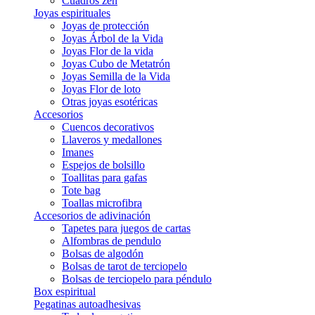
Cuadros zen
Joyas espirituales
Joyas de protección
Joyas Árbol de la Vida
Joyas Flor de la vida
Joyas Cubo de Metatrón
Joyas Semilla de la Vida
Joyas Flor de loto
Otras joyas esotéricas
Accesorios
Cuencos decorativos
Llaveros y medallones
Imanes
Espejos de bolsillo
Toallitas para gafas
Tote bag
Toallas microfibra
Accesorios de adivinación
Tapetes para juegos de cartas
Alfombras de pendulo
Bolsas de algodón
Bolsas de tarot de terciopelo
Bolsas de terciopelo para péndulo
Box espiritual
Pegatinas autoadhesivas