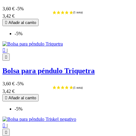
3,60 €
-5%
3,42 €

Añadir al carrito
-5%

|

Bolsa para péndulo Triquetra
3,60 €
-5%
3,42 €

Añadir al carrito
-5%

|
