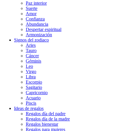
Paz interior
Suerte
Amor
Confianza
Abundancia
Despertar espiritual
Armonización
Signos del zodiaco
Aries
Tauro
Cáncer
Géminis
Leo
Virgo
Libra
Escorpio
Sagitario
Capricornio
Acuario
Piscis
Ideas de regalos
Regalos día del padre
Regalos día de la madre
Regalos bienestar
Regalos para mujeres