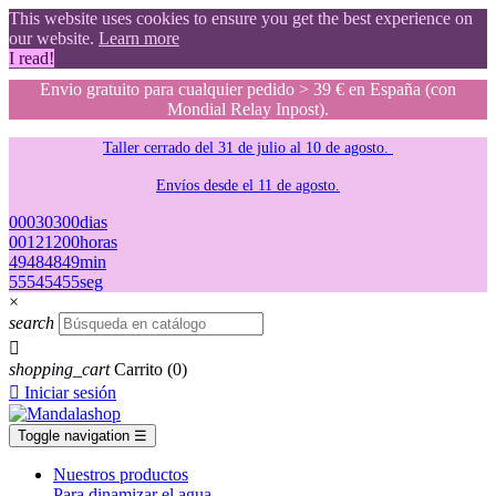
This website uses cookies to ensure you get the best experience on
our website.
Learn more
I read!
Envio gratuito para cualquier pedido > 39 € en España (con
Mondial Relay Inpost).
Taller cerrado del 31 de julio al 10 de agosto.
Envíos desde el 11 de agosto.
00
03
03
00
dias
00
12
12
00
horas
49
48
48
49
min
54
53
53
54
seg
×
search

shopping_cart
Carrito
(0)

Iniciar sesión
Toggle navigation
☰
Nuestros productos
Para dinamizar el agua