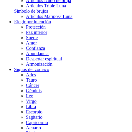
Artículos Nudo de bruja
Artículos Triple Luna
Simbolo de brujos
Artículos Mariposa Luna
Elegir por intención
Protección
Paz interior
Suerte
Amor
Confianza
Abundancia
Despertar espiritual
Armonización
Signos del zodiaco
Aries
Tauro
Cáncer
Géminis
Leo
Virgo
Libra
Escorpio
Sagitario
Capricornio
Acuario