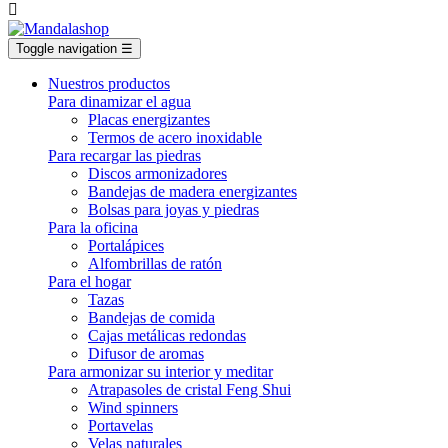

Toggle navigation
☰
Nuestros productos
Para dinamizar el agua
Placas energizantes
Termos de acero inoxidable
Para recargar las piedras
Discos armonizadores
Bandejas de madera energizantes
Bolsas para joyas y piedras
Para la oficina
Portalápices
Alfombrillas de ratón
Para el hogar
Tazas
Bandejas de comida
Cajas metálicas redondas
Difusor de aromas
Para armonizar su interior y meditar
Atrapasoles de cristal Feng Shui
Wind spinners
Portavelas
Velas naturales