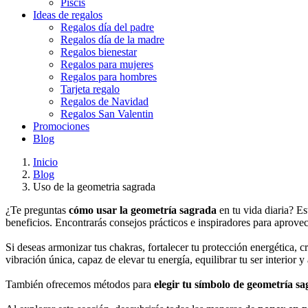
Piscis
Ideas de regalos
Regalos día del padre
Regalos día de la madre
Regalos bienestar
Regalos para mujeres
Regalos para hombres
Tarjeta regalo
Regalos de Navidad
Regalos San Valentin
Promociones
Blog
Inicio
Blog
Uso de la geometria sagrada
¿Te preguntas
cómo usar la geometría sagrada
en tu vida diaria? Es
beneficios. Encontrarás consejos prácticos e inspiradores para aprove
Si deseas armonizar tus chakras, fortalecer tu protección energética, cr
vibración única, capaz de elevar tu energía, equilibrar tu ser interior y
También ofrecemos métodos para
elegir tu símbolo de geometría s