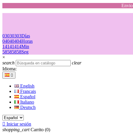
Envio 
03
03
03
03
Días
04
04
04
04
Horas
14
14
14
14
Min
58
58
58
58
Seg
×
search
clear
Idioma:

English
Français
Español
Italiano
Deutsch

Iniciar sesión
shopping_cart
Carrito
(0)