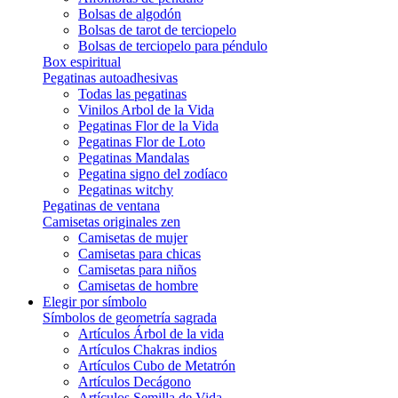
Bolsas de algodón
Bolsas de tarot de terciopelo
Bolsas de terciopelo para péndulo
Box espiritual
Pegatinas autoadhesivas
Todas las pegatinas
Vinilos Arbol de la Vida
Pegatinas Flor de la Vida
Pegatinas Flor de Loto
Pegatinas Mandalas
Pegatina signo del zodíaco
Pegatinas witchy
Pegatinas de ventana
Camisetas originales zen
Camisetas de mujer
Camisetas para chicas
Camisetas para niños
Camisetas de hombre
Elegir por símbolo
Símbolos de geometría sagrada
Artículos Árbol de la vida
Artículos Chakras indios
Artículos Cubo de Metatrón
Artículos Decágono
Artículos Semilla de Vida