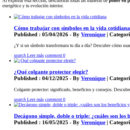
Al explorar esta sección, descubrirás todas las maneras de
poner en p
energético y tu evolución interior.
Cómo trabajar con símbolos en la vida cotidiana
Published : 05/04/2026 - By
Veronique
| Categori
¿Y si un símbolo transformara tu día a día? Descubre cómo usarl
search
Leer más
comment
0
¿Qué colgante protector elegir?
Published : 04/12/2025 - By
Veronique
| Categori
Colgante protector: significado, beneficios y consejos. Descubre
search
Leer más
comment
0
Decágono simple, doble o triple: ¿cuáles son los b
Published : 16/05/2025 - By
Veronique
| Categori