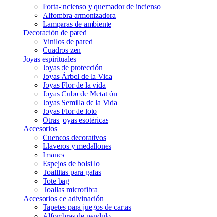
Porta-incienso y quemador de incienso
Alfombra armonizadora
Lamparas de ambiente
Decoración de pared
Vinilos de pared
Cuadros zen
Joyas espirituales
Joyas de protección
Joyas Árbol de la Vida
Joyas Flor de la vida
Joyas Cubo de Metatrón
Joyas Semilla de la Vida
Joyas Flor de loto
Otras joyas esotéricas
Accesorios
Cuencos decorativos
Llaveros y medallones
Imanes
Espejos de bolsillo
Toallitas para gafas
Tote bag
Toallas microfibra
Accesorios de adivinación
Tapetes para juegos de cartas
Alfombras de pendulo