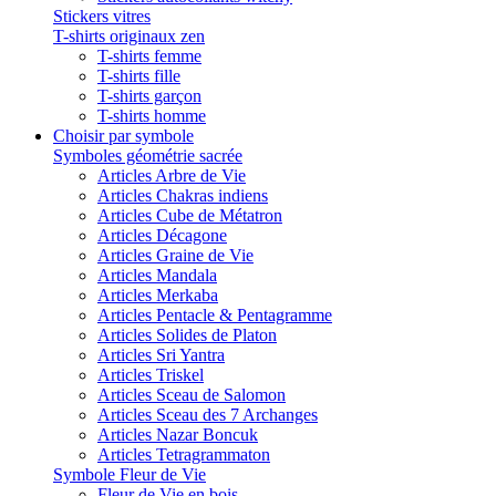
Stickers vitres
T-shirts originaux zen
T-shirts femme
T-shirts fille
T-shirts garçon
T-shirts homme
Choisir par symbole
Symboles géométrie sacrée
Articles Arbre de Vie
Articles Chakras indiens
Articles Cube de Métatron
Articles Décagone
Articles Graine de Vie
Articles Mandala
Articles Merkaba
Articles Pentacle & Pentagramme
Articles Solides de Platon
Articles Sri Yantra
Articles Triskel
Articles Sceau de Salomon
Articles Sceau des 7 Archanges
Articles Nazar Boncuk
Articles Tetragrammaton
Symbole Fleur de Vie
Fleur de Vie en bois