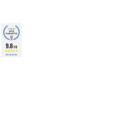
9.8
/10
BASÉ SUR 861 AVIS