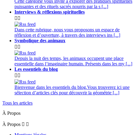
Cette catégorie vous invite à explorer des pratiques spirituelles
puissantes et des rituels sacrés nourris par la s [...]
Interviews & réflexions spirituelles


Dans cette rubrique, nous vous proposons un espace de
réflexion et d’ouverture, à travers des interviews ins [...]
Symbolique des animaux


Depuis la nuit des temps, les animaux occupent une place
essentielle dans l’imaginaire humain. Présents dans les my [...]
Les essentiels du blog


Bienvenue dans les essentiels du blog.Vous trouverez ici une
sélection d’articles clés pour découvrir la géométrie [...]
Tous les articles
À Propos
À Propos


Mentions légales