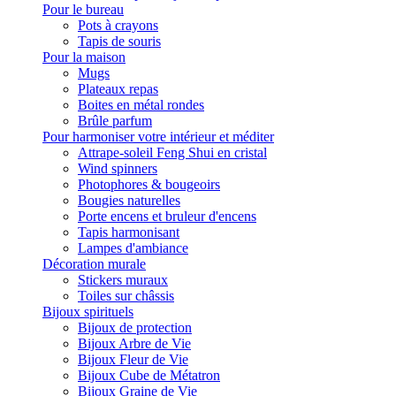
Pour le bureau
Pots à crayons
Tapis de souris
Pour la maison
Mugs
Plateaux repas
Boites en métal rondes
Brûle parfum
Pour harmoniser votre intérieur et méditer
Attrape-soleil Feng Shui en cristal
Wind spinners
Photophores & bougeoirs
Bougies naturelles
Porte encens et bruleur d'encens
Tapis harmonisant
Lampes d'ambiance
Décoration murale
Stickers muraux
Toiles sur châssis
Bijoux spirituels
Bijoux de protection
Bijoux Arbre de Vie
Bijoux Fleur de Vie
Bijoux Cube de Métatron
Bijoux Graine de Vie