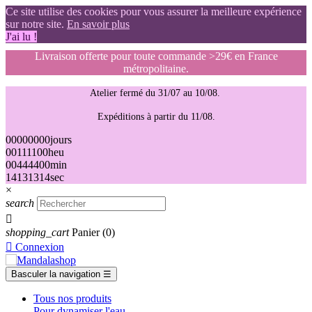
Ce site utilise des cookies pour vous assurer la meilleure expérience
sur notre site.
En savoir plus
J'ai lu !
Livraison offerte pour toute commande >29€ en France
métropolitaine.
Atelier fermé du 31/07 au 10/08.
Expéditions à partir du 11/08.
00
00
00
00
jours
00
11
11
00
heu
00
44
44
00
min
13
12
12
13
sec
×
search

shopping_cart
Panier
(0)

Connexion
Basculer la navigation
☰
Tous nos produits
Pour dynamiser l'eau