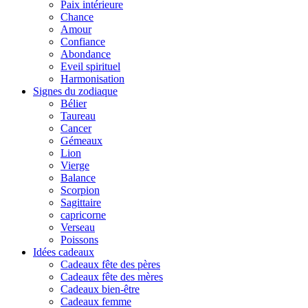
Paix intérieure
Chance
Amour
Confiance
Abondance
Eveil spirituel
Harmonisation
Signes du zodiaque
Bélier
Taureau
Cancer
Gémeaux
Lion
Vierge
Balance
Scorpion
Sagittaire
capricorne
Verseau
Poissons
Idées cadeaux
Cadeaux fête des pères
Cadeaux fête des mères
Cadeaux bien-être
Cadeaux femme