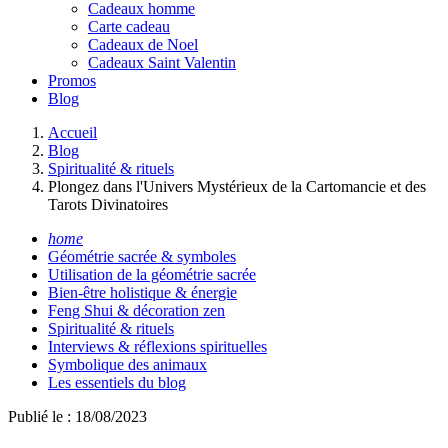
Cadeaux homme
Carte cadeau
Cadeaux de Noel
Cadeaux Saint Valentin
Promos
Blog
Accueil
Blog
Spiritualité & rituels
Plongez dans l'Univers Mystérieux de la Cartomancie et des
Tarots Divinatoires
home
Géométrie sacrée & symboles
Utilisation de la géométrie sacrée
Bien-être holistique & énergie
Feng Shui & décoration zen
Spiritualité & rituels
Interviews & réflexions spirituelles
Symbolique des animaux
Les essentiels du blog
Publié le : 18/08/2023