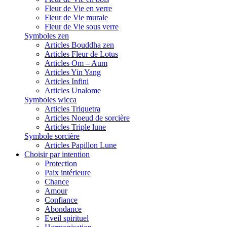
Fleur de Vie en verre
Fleur de Vie murale
Fleur de Vie sous verre
Symboles zen
Articles Bouddha zen
Articles Fleur de Lotus
Articles Om – Aum
Articles Yin Yang
Articles Infini
Articles Unalome
Symboles wicca
Articles Triquetra
Articles Noeud de sorcière
Articles Triple lune
Symbole sorcière
Articles Papillon Lune
Choisir par intention
Protection
Paix intérieure
Chance
Amour
Confiance
Abondance
Eveil spirituel