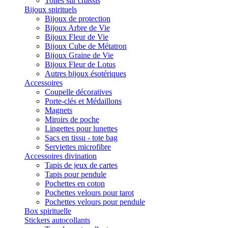
Toiles sur châssis
Bijoux spirituels
Bijoux de protection
Bijoux Arbre de Vie
Bijoux Fleur de Vie
Bijoux Cube de Métatron
Bijoux Graine de Vie
Bijoux Fleur de Lotus
Autres bijoux ésotériques
Accessoires
Coupelle décoratives
Porte-clés et Médaillons
Magnets
Miroirs de poche
Lingettes pour lunettes
Sacs en tissu - tote bag
Serviettes microfibre
Accessoires divination
Tapis de jeux de cartes
Tapis pour pendule
Pochettes en coton
Pochettes velours pour tarot
Pochettes velours pour pendule
Box spirituelle
Stickers autocollants