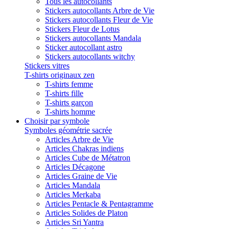
Tous les autocollants
Stickers autocollants Arbre de Vie
Stickers autocollants Fleur de Vie
Stickers Fleur de Lotus
Stickers autocollants Mandala
Sticker autocollant astro
Stickers autocollants witchy
Stickers vitres
T-shirts originaux zen
T-shirts femme
T-shirts fille
T-shirts garçon
T-shirts homme
Choisir par symbole
Symboles géométrie sacrée
Articles Arbre de Vie
Articles Chakras indiens
Articles Cube de Métatron
Articles Décagone
Articles Graine de Vie
Articles Mandala
Articles Merkaba
Articles Pentacle & Pentagramme
Articles Solides de Platon
Articles Sri Yantra