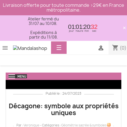
Livraison offerte pour toute commande >29€ en France
métropolitaine.
Atelier fermé du
31/07 au 10/08.
01
01
20
31
×
jour
heure
min
sec
Expéditions à
partir du 11/08.
Basculer
☰
shopping_cart


(0)
la
navigation
Publié le : 24/07/2023
Décagone: symbole aux propriétés
uniques
Par :
Veronique
- Catégories :
Géométrie sacrée & symboles